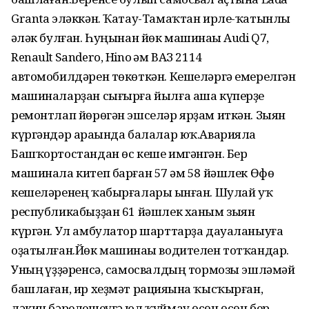
Granta эләккән. Ҡатау-Тамаҡтан ирле-ҡатынлы
һәләк булған. Һуңынан йөк машинаһы Audi Q7,
Renault Sandero, Hino һәм ВАЗ 2114
автомобилдәрен төкөткән. Кешеләргә емерелгән
машиналарҙан сығырға йылға аша күперҙе
ремонтлап йөрөгән эшселәр ярҙам иткән. Зыян
күргәндәр араһында балалар юҡ.Аварияла
Башҡортостандан өс кеше имгәнгән. Бер
машинала китеп барған 57 һәм 58 йәшлек Өфө
кешеләренең ҡабырғалары һынған. Шулай уҡ
республикабыҙҙан 61 йәшлек ханым зыян
күргән. Ул амбулатор шарттарҙа дауаланыуға
оҙатылған.Йөк машинаһы водителен тотҡандар.
Уның һүҙҙәренсә, самосвалдың тормозы эшләмәй
башлаған, ир хеҙмәт рацияһына ҡысҡырған,
ләкин бәрелешеүгә юл ҡуймау өсөн өсөн бер