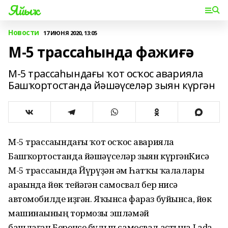
Яйыҡ
Новости
17 ИЮНЯ 2020, 13:05
М-5 трассаһында фажиғә
М-5 трассаһындағы ҡот осҡос аварияла
Башҡортостанда йәшәүселәр зыян күргән
М-5 трассаһындағы ҡот осҡос аварияла
Башҡортостанда йәшәүселәр зыян күргәнКисә
М-5 трассаһында Йүрүҙән һәм Һатҡы ҡалалары
араһында йөк тейәгән самосвал бер нисә
автомобилде иҙгән. Яҡынса фараз буйынса, йөк
машинаһының тормозы эшләмәй
башлаған.Беренсе булып самосвал аҫтына Lada