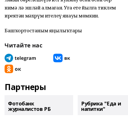
нимә лә эшләй алмаған. Уға ете йылға тиклем
иректән мәхрүм ителеү янауы мөмкин.
Башҡортостаным яңылыҡтары
Читайте нас
Партнеры
Фотобанк
Рубрика "Еда и
журналистов РБ
напитки"