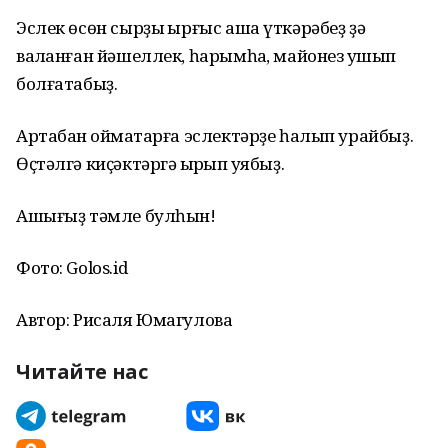
Эслек өсөн сырҙы ҡырғыс аша үткәрәбеҙ ҙә
ваҡланған йәшеллек, һарымһаҡ, майонез ҡушып
болғатабыҙ.
Артабан ҡоймаҡтарға эслектәрҙе һалып урайбыҙ.
Өҫтәлгә киҫәктәргә ҡырҡып ҡуябыҙ.
Ашығыҙ тәмле булһын!
Фото: Golos.id
Автор: Рисаля Юмагулова
Читайте нас