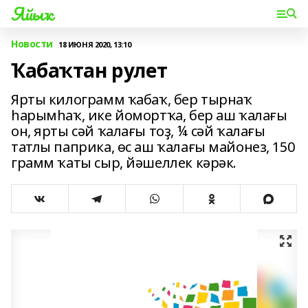
Яйыҡ
Новости
18 ИЮНЯ 2020, 13:10
Ҡабаҡтан рулет
Ярты килограмм ҡабаҡ, бер тырнаҡ
һарымһаҡ, ике йомортҡа, бер аш ҡалағы
он, ярты сәй ҡалағы тоҙ, ¼ сәй ҡалағы
татлы паприка, өс аш ҡалағы майонез, 150
грамм ҡаты сыр, йәшеллек кәрәк.