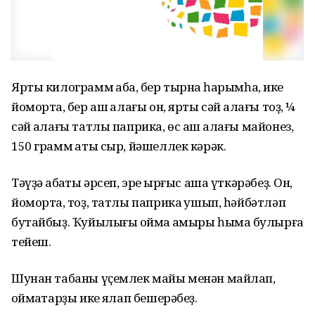
Ярты килограмм ҡабаҡ, бер тырнаҡ һарымһаҡ, ике
йомортҡа, бер аш ҡалағы он, ярты сәй ҡалағы тоҙ, ¼
сәй ҡалағы татлы паприка, өс аш ҡалағы майонез,
150 грамм ҡаты сыр, йәшеллек кәрәк.
Тәүҙә ҡабаҡты әрсеп, эре ҡырғыс аша үткәрәбеҙ. Он,
йомортҡа, тоҙ, татлы паприка ҡушып, һәйбәтләп
бутайбыҙ. Ҡуйылығы ҡоймаҡ ҡамыры һымаҡ булырға
тейеш.
Шунан табаны үҫемлек майы менән майлап,
ҡоймаҡтарҙы ике яҡлап бешерәбеҙ.