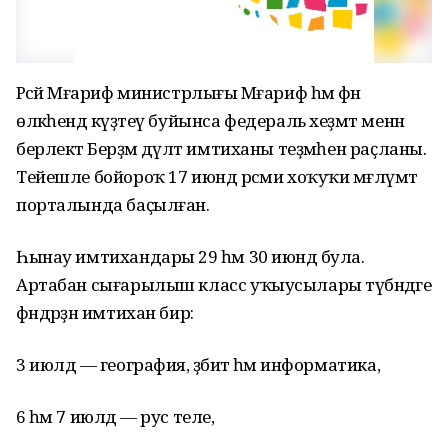
Рәсәй Мәғариф министрлығы Мәғариф һәм фән
өлкәһендә күҙәтеү буйынса федераль хеҙмәт менән
берлектә Берҙәм дәүләт имтиханы теҙмәһен раҫланы.
Тейешле бойороҡ 17 июндә рәсми хоҡуҡи мәғлүмәт
порталында баҫылған.
Һынау имтихандары 29 һәм 30 июндә була.
Артабан сығарылыш класс уҡыусылары түбәндәге
фәндәрҙән имтихан бирә:
3 июлдә — география, әҙәбиәт һәм информатика,
6 һәм 7 июлдә — рус теле,