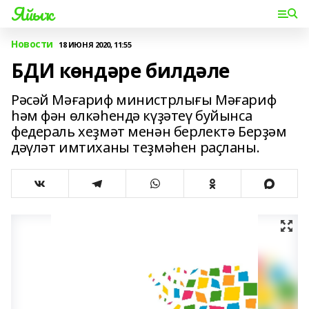
Яйыҡ
Новости
18 ИЮНЯ 2020, 11:55
БДИ көндәре билдәле
Рәсәй Мәғариф министрлығы Мәғариф
һәм фән өлкәһендә күҙәтеү буйынса
федераль хеҙмәт менән берлектә Берҙәм
дәүләт имтиханы теҙмәһен раҫланы.