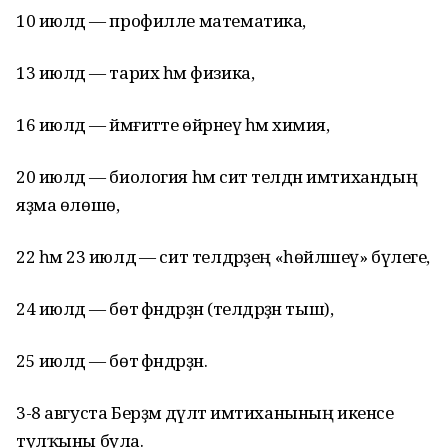
10 июлдә — профилле математика,
13 июлдә — тарих һәм физика,
16 июлдә — йәмғиәтте өйрәнеү һәм химия,
20 июлдә ― биология һәм сит телдән имтихандың
яҙма өлөшө,
22 һәм 23 июлдә — сит телдәрҙең «һөйләшеү» бүлеге,
24 июлдә — бөтә фәндәрҙән (телдәрҙән тыш),
25 июлдә — бөтә фәндәрҙән.
3-8 августа Берҙәм дәүләт имтиханының икенсе
тулҡыны була.