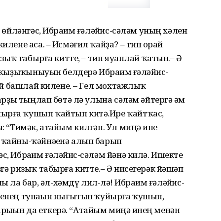
л өйләнгәс, Ибраһим ғәләйһис-сәләм уның хәлен
илене аса. – Исмәғил ҡайҙа? – тип һорай
ризыҡ табырға китте, – тип яуаплай ҡатын.– Ә
п ҡыҙыҡһыныуын белдерә Ибраһим ғәләйһис-
йләй башлай килене. – Гел мохтажлыҡ
зарҙы тыңлап бөтә лә улына сәләм әйтергә һәм
йырға ҡушып ҡайтып китә.Ире ҡайтҡас,
: “Тимәк, атайым килгән. Ул миңә һине
 ҡайны-ҡәйнәһенә алып барып
с, Ибраһим ғәләйһис-сәләм йәнә килә. Ишекте
ҙгә ризыҡ табырға китте.– Ә нисегерәк йәшәп
һы ла бар, әл-хәмдү лил-ләһ! Ибраһим ғәләйһис-
генең тупһаһын нығытып ҡуйырға ҡушып,
ыһын да еткерә. “Атайым миңә һинең менән