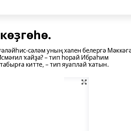
 көҙгөһө.
ғәләйһис-сәләм уның хәлен белергә Мәккәг
 Исмәғил ҡайҙа? – тип һорай Ибраһим
 табырға китте, – тип яуаплай ҡатын.