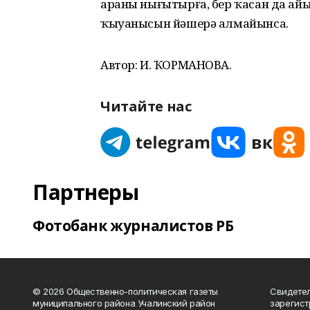
араны нығытырға, бер ҡасан да айы
ҡыуанысын йәшерә алмайынса.
Автор: И. ҠОРМАНОВА.
Читайте нас
Партнеры
Фотобанк журналистов РБ
© 2026 Общественно-политическая газеты
Свидетел
муниципального района Учалинский район
зарегис