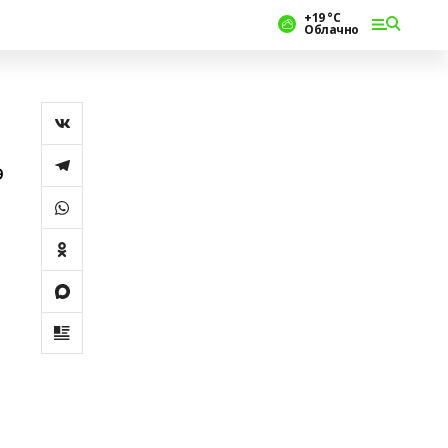
+19 °С
Облачно
ә