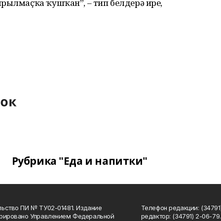
рылмаҫҡа ҡушҡан”, – тип белдерә ире,
Рубрика "Еда и напитки"
ьство ПИ № ТУ02-01481. Издание
Телефон редакции: (34791
трировано Управлением Федеральной
редактор: (34791) 2-06-79. 