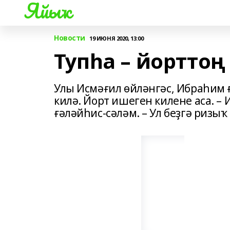
Яйыҡ
Новости
19 ИЮНЯ 2020, 13:00
Тупһа – йорттоң
Улы Исмәғил өйләнгәс, Ибраһим 
килә. Йорт ишеген килене аса. –
ғәләйһис-сәләм. – Ул беҙгә ризыҡ