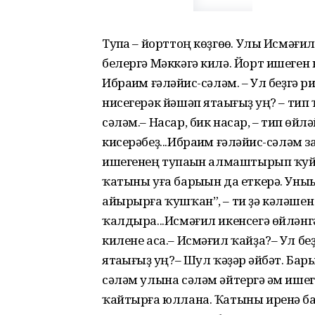
Тупһа – йорттоң көҙгөһө. Улы Исмәғи
белергә Мәккәгә килә. Йорт ишеген к
Ибраһим ғәләйһис-сәләм. – Ул беҙгә 
нисегерәк йәшәп ятаһығыҙ һуң? – ти
сәләм.– Насар, бик насар, – тип һө
кисерәбеҙ...Ибраһим ғәләйһис-сәләм 
ишегенең тупһаһын алмаштырып ҡу
ҡатыны уға барыһын да еткерә. Уныһы
айырырға ҡушҡан”, – ти ҙә кәләшен
ҡалдыра...Исмәғил икенсегә өйләнгә
килене аса.– Исмәғил ҡайҙа?– Ул бе
ятаһығыҙ һуң?– Шул ҡәҙәр һәйбәт. Бары
сәләм улына сәләм әйтергә һәм ише
ҡайтырға юллана. Ҡатыны иренә бар