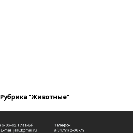
Рубрика "Животные"
) 6-06-92. Главный
Телефон
Е-mаil: jaik_1@mail.ru
8(34791) 2-06-79