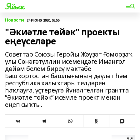
Яйыҡ
Новости
24 ИЮНЯ 2020, 05:55
"Әкиәтле төйәк" проекты
еңеүселәре
Советтар Союзы Геройы Жәүҙәт Ғоморҙаҡ
улы Сөнәғәтуллин исемендәге Иманғол
дөйөм белем биреү мәктәбе
Башҡортостан башлығының дәүләт һәм
республика халыҡтары телдәрен
һаҡлауға, үҫтереүгә йүнәлтелгән грантта
”Әкиәтле төйәк” исемле проект менән
еңеп сыҡты.