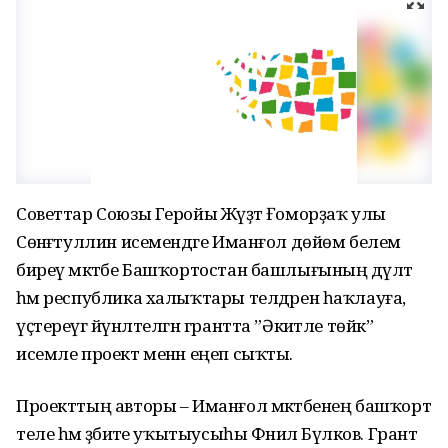
Советтар Союзы Геройы Жәүҙәт Ғоморҙаҡ улы
Сөнәғәтуллин исемендәге Иманғол дөйөм белем
биреү мәктәбе Башҡортостан башлығының дәүләт
һәм республика халыҡтары телдәрен һаҡлауға,
үҫтереүгә йүнәлтелгән грантта ”Әкиәтле төйәк”
исемле проект менән еңеп сыҡты.
Проекттың авторы – Иманғол мәктәбенең башҡорт
теле һәм әҙәбиәте уҡытыусыһы Фәнил Бүләков. Грант