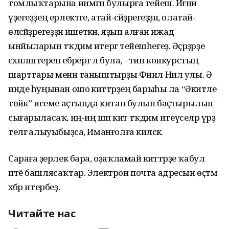
томлыҡтарына инмәгән булырға тейеш. Йәғни
үҙегеҙҙең ерлектәге, атай-әсәйҙәрегеҙҙән, олатай-
өләсәйҙәрегеҙҙән ишеткән, яҙып алған ижад
ынйыларын тәҡдим итергә тейешһегеҙ. Әҫәрҙәрҙе
сәхнәләштереп ебәрергә лә була, - тип конкурстың
шарттары менән таныштырҙы Фәнил Нил улы. Ә
инде һуңынан ошо әкиәттәрҙең барыһы ла “Әкиәтле
төйәк” исеме аҫтында китап булып баҫтырылып
сығарыласаҡ, иң-иң шәп әкиәт тәҡдим итеүселәр үрҙә
телгә алыуыбыҙса, Иманғолға киләсәк.
Сараға әҙерлек бара, оҙаҡламай әкиәттәрҙе ҡабул
итё башлясаҡтар. Электрон почта адресын өҫтәмә
хәбәр итербеҙ.
Читайте нас