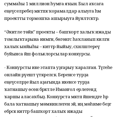
суммаһы 1 миллион һумға яҡын. Был аҡсаға
еңеүселәребеҙ мәктәпкә ҡорамалдар алыуға һәм
проектты тормошҡа ашырыуға йүнәлтәсәктәр.
“Әкиәтле төйәк” проекты – башҡорт халыҡ ижады
томлыҡтарына инмәгән, бөгөнгәсә һаҡланып килгән
халыҡ ынйыһы – әкиәттәр йыйыу, сәхнәләштереү
буйынса йәш фольклорсылар конкурсы.
- Конкурсты ике этапта уҙғарыу ҡаралған. Тәүгеһе
онлайн рәүештә үткәреләсәк. Беренсе турҙа
еңеүселәрҙе йыл аҙағында икенсе турҙа
ҡатнашыу өсөн бәрәкәтле Иманғол ерлегендә
ҡаршы аласаҡбыҙ. Конкурста мәктәп йәшендәге һәр
бала ҡатнашыу мөмкинлегенә эйә, иң мөһиме беҙгә
ебәрәсәк әкиәттәр башҡорт халыҡ ижады