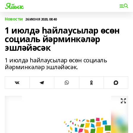
Яйыҡ
Новости
26 ИЮНЯ 2020, 08:40
1 июлдә һайлаусылар өсөн
социаль йәрминкәләр
эшләйәсәк
1 июлдә һайлаусылар өсөн социаль
йәрминкәләр эшләйәсәк.