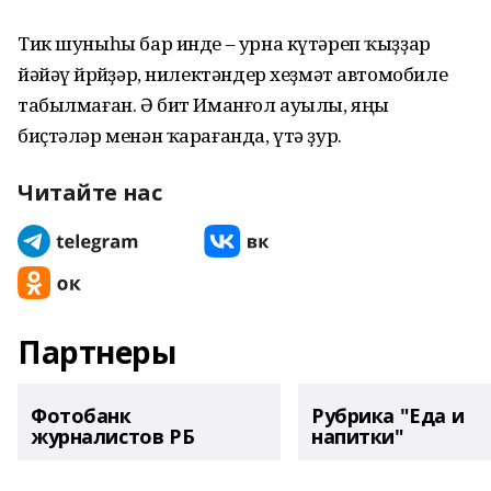
Тик шуныһы бар инде – урна күтәреп ҡыҙҙар
йәйәү йөрөйҙәр, нилектәндер хеҙмәт автомобиле
табылмаған. Ә бит Иманғол ауылы, яңы
биҫтәләр менән ҡарағанда, үтә ҙур.
Читайте нас
Партнеры
Фотобанк
Рубрика "Еда и
журналистов РБ
напитки"