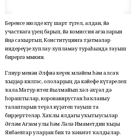
Беренсе июлде көтөү шарт түгел, алдан, йә
участкаға үҙең барып, йә комиссия ағзаларын
өйөңә саҡыртып, Конституцияға төҙәтмәләр
индереүҙе хуплау-хупламау тураһында тауыш
бирергә мөмкин.
Гөлнур менән Әлфиә кеүек мөләйем һәм алсаҡ
ҡыҙҙар килгәс, ололарҙың да кәйефе күтәрелеп
ҡала.Матур итеп йылмайып хәл-әхүәл дә
һораштылар, коронавирустан һаҡланыу
талаптарын теүәл күҙәтеп тауыш та
бирҙерттеләр. Хаҡлы ялдағы уҡытыусылар
Әғләм Ағзам улы һәм Ләлә Имаметдин ҡыҙы
Янбаевтар уларҙан бик тә ҡәнәғәт ҡалдылар.