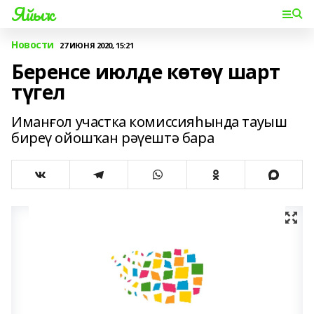
Яйыҡ
Новости
27 ИЮНЯ 2020, 15:21
Беренсе июлде көтөү шарт
түгел
Иманғол участка комиссияһында тауыш
биреү ойошҡан рәүештә бара