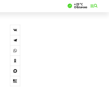
+23 °С
Облачно
и