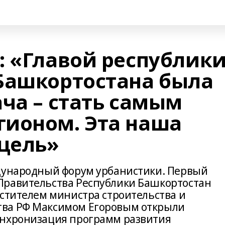
: «Главой республик
Башкортостана была
ча – стать самым
ионом. Эта наша
 цель»
ждународный форум урбанистики. Первый
Правительства Республики Башкортостан
естителем министра строительства и
тва РФ Максимом Егоровым открыли
инхронизация программ развития