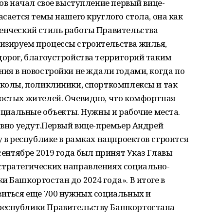
лов начал свое выступление первый вице-
асается темы нашего круглого стола, она как
ленческий стиль работы Правительства
изируем процессы строительства жилья,
дорог, благоустройства территорий таким
ния в новостройки не ждали годами, когда по
школы, поликлиники, спорткомплексы и так
ростых жителей. Очевидно, что комфортная
социальные объекты. Нужны и рабочие места.
равно уедут.Первый вице-премьер Андрей
у в республике в рамках нацпроектов строится
 сентябре 2019 года был принят Указ Главы
стратегических направлениях социально-
и Башкортостан до 2024 года». В итоге в
виться еще 700 нужных социальных и
республики Правительству Башкортостана