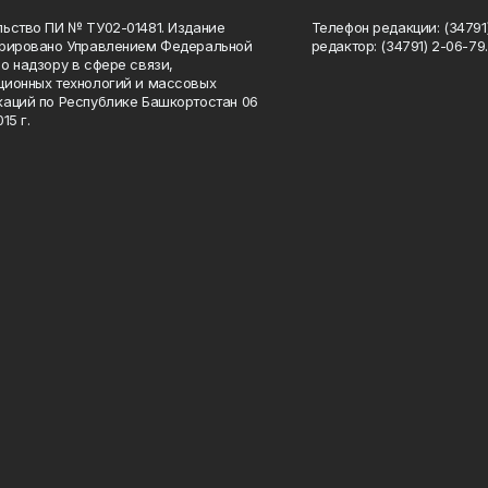
ьство ПИ № ТУ02-01481. Издание
Телефон редакции: (34791
трировано Управлением Федеральной
редактор: (34791) 2-06-79. 
о надзору в сфере связи,
ионных технологий и массовых
аций по Республике Башкортостан 06
15 г.