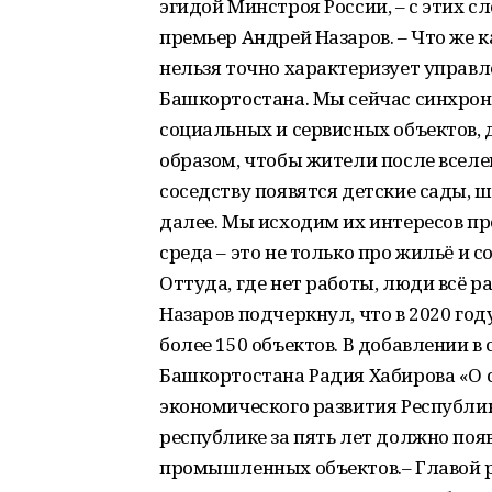
эгидой Минстроя России, – с этих с
премьер Андрей Назаров. – Что же к
нельзя точно характеризует управ
Башкортостана. Мы сейчас синхрон
социальных и сервисных объектов, 
образом, чтобы жители после вселе
соседству появятся детские сады, 
далее. Мы исходим их интересов п
среда – это не только про жильё и 
Оттуда, где нет работы, люди всё 
Назаров подчеркнул, что в 2020 год
более 150 объектов. В добавлении в
Башкортостана Радия Хабирова «О 
экономического развития Республик
республике за пять лет должно поя
промышленных объектов.– Главой 