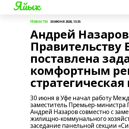
Яйыҡ
Новости
30 ИЮНЯ 2020, 13:35
Андрей Назаров
Правительству 
поставлена зада
комфортным рег
стратегическая
30 июня в Уфе начал работу Ме
заместитель Премьер-министра 
Андрей Назаров совместно с зам
жилищно-коммунального хозяйс
заседание панельной секции «С