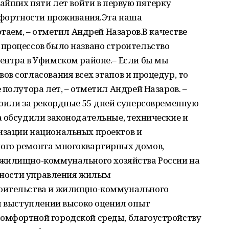
жайших пяти лет войти в первую пятерку
омфортности проживания.Эта наша
отаем, – отметил Андрей Назаров.В качестве
процессов было названо строительство
ентра в Уфимском районе.– Если бы мы
в согласования всех этапов и процедур, то
 полутора лет, – отметил Андрей Назаров. –
роили за рекордные 55 дней суперсовременную
а обсудили законодательные, технические и
изации национальных проектов и
ого ремонта многоквартирных домов,
 жилищно-коммунального хозяйства России на
енности управления жилым
оительства и жилищно-коммунального
м выступлении высоко оценил опыт
омфортной городской среды, благоустройству