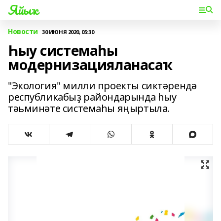
Яйыҡ
Новости
30 ИЮНЯ 2020, 05:30
Һыу системаһы
модернизацияланасаҡ
"Экология" милли проекты сиктәрендә
республикабыҙ райондарында һыу
тәьминәте системаһы яңыртыла.