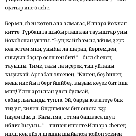
оҙатыр ине өләсәһе.
Бер мәл, әсәһен көтөп ала алмағас, Илнара йоҡлап
китте. Түрбашта шыбыр­лашҡан тауыштар уны
йоҡоһонан уятты. “Һуң ҡайтһамсы, ҡәйнәм, әҙерәк
кенә эстем мин, уныһы ла шарап, йөрәгемдең
яныуын баҫыр өсөн генә бит!” – был әсәһенең
тауышы. Тимәк, тағы ла иҫерек, тип уйланы
ҡыҙыҡай. Артабан өләсенең: “Килен, беҙ һинең
менән нисә йыл бергә йәшәйбеҙ, ҡыҙым кеүек бит һин
миңә! Үлгән артынан үлеп булмай,
сабырлығыңды тупла. Эй, барҙы юҡ итеүе бик
тиҙ ул, килен. Өндәшмәнем бит ошоға ҡәҙәр
һиҙемләһәм дә. Ҡағылма, тотма башҡаса шул
иблис һыуын...” – тигәнен ишетте.Илнара әсәһенең
ипләп кенә өйҙә лә шешәнән шыйыҡса ҡойоп эскәнен