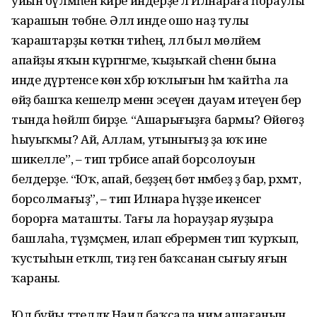
уйын бүлмәһенә кире индерҙе лә Илнараға һораулы
ҡарашын төбәне. Әллә инде ошо наҙ тулы
ҡараштарҙы көткән тиһең, әллә был мөләйем
апайҙы яҡын күргәнгәме, ҡыҙыҡай әсәһенән бына
инде дүртенсе көн хәбәр юҡлығын һәм ҡайтһа ла
өйҙә башҡа кешеләр менән эсеүен дауам итеүен бер
тында һөйләп бирҙе. “Ашарығыҙға бармы? Өйөгөҙ
һыуыҡмы? Ай, Аллам, утынығыҙ ҙа юҡ ине
шикелле”, – тип тәрбиәсе апай борсолоуын
белдерҙе. “Юҡ, апай, беҙҙең бөтә нәмәбеҙ ҙә бар, рәхмәт,
борсолмағыҙ”, – тип Илнара һүҙҙе икенсегә
борорға маташты. Тағы ла һорауҙар яуҙыра
башлаһа, түҙмәҫмен, илап ебәрермен тип ҡурҡып,
ҡустыһын етәкләп, тиҙ генә баҡсанан сығыу яғын
ҡараны.
Юл буйы тәтелдәк Наил баҡсала нимә ашағанын,