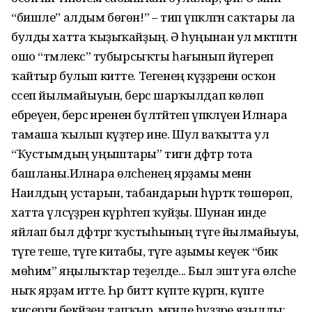
“бишле” алдым бөгөн!” – тип үпкәләгән саҡтары ла
булды хатта ҡыҙыҡайҙың. Ә һуңынан ул мәктәптән
ошо “тәмлекәс” тубырсыҡты һағынып йүгереп
ҡайтыр булып китте. Тегенең күҙҙәренән осҡон
сәсеп йылмайыуын, берсә шарҡылдап көлөп
ебәреүен, берсә иренен бүлтәйтеп үпкәләүен Илнара
тамаша ҡылып күҙәтер ине. Шул ваҡытта ул
“Ҡустымдың уңыштары” тигән дәфтәр тота
башланы.Илнара өләсәһенең ярҙамы менән
Наилдың устарын, табандарын һүрәткә төшөрөп,
хатта үлсәүҙәрен күрһәтеп ҡуйҙы. Шунан инде
яйлап был дәфтәргә ҡустыһының тәүге йылмайыуы,
тәүге теше, тәүге китабы, тәүге аҙымы кеүек “бик
мөһим” яңылыҡтар теҙелде... Был эштә уға өләсәһе
ныҡ ярҙам итте. Һәр биттә күпте күргән, күпте
кисергән әбекәйҙең тапҡыр, мәғәнәле һүҙҙәре яҙылды: