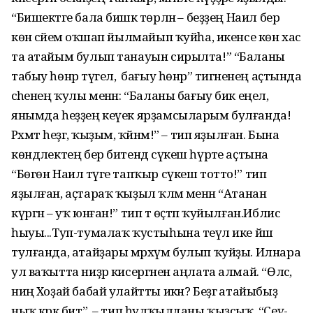
“Бишектәге бала бишкә төрләнә – беҙҙең Наил бер
көн әсәйемә оҡшап йылмайып ҡуйһа, икенсе көн хас
та атайым булып танауын сирылта!” “Баланы
табыу һөнәр түгел, ә бағыу һөнәр” тигәненең аҫтында
әсәһенең ҡулы менән: “Баланы бағыу бик еңел,
янымда һеҙҙең кеүек ярҙамсыларым булғанда!
Рәхмәт һеҙгә, ҡыҙым, ҡәйнәм!” – тип яҙылған. Бына
көндәлектең бер битендә сүкеш һүрәте аҫтына
“Бөгөн Наил тәүге тапҡыр сүкеш тотто!” тип
яҙылған, аҫтараҡ ҡыҙыл ҡәләм менән “Атанан
күргән – уҡ юнған!” тип тә өҫтәп ҡуйылған.Иблис
һыуы...Туп-тумалаҡ ҡустыһына теүәл ике йәш
тулғанда, атайҙары мәрхүм булып ҡуйҙы. Илнара
ул ваҡытта ниҙәр кисергәнен аңлата алмай. “Өләс, ә
ниңә Хоҙай бабай улайтты икән? Беҙгә атайыбыҙ
ныҡ кәрәк бит”, – тип һулҡылданы ҡыҙсыҡ. “Сеү-