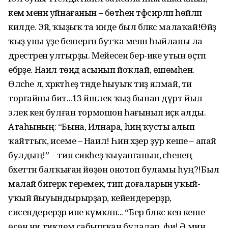
кем менән уйнағанын – бөтәһен тәфсирләп һөйләп
килде. Эй, ҡыҙыҡ та инде был бәләкәс малаҡай!Өйҙә
ҡыҙ уны үҙе бешергән бутҡа менән һыйланы ла
дәрестәренә ултырҙы. Мейесенә бер-ике утын өҫтәп
ебәрҙе. Наил төндә асынып йоҡлай, өшөмәһен.
Өләсәһе лә, хәрәкәтһеҙ тәнде һыуыҡ тиҙ ялмай, ти
торғайны бит...13 йәшлек ҡыҙ бынан дүрт йыл
элек кенә булған тормошон һағынып иҫкә алды.
Атаһының: “Бына, Илнара, һиңә ҡусты алып
ҡайттыҡ, исеме – Наил! Һин хәҙер ҙур кеше – апай
булдың!” – тип сикһеҙ ҡыуанғанын, әсәһенең
бәхеттән балҡыған йөҙөн онотоп буламы һуң?!Был
малай бигерәк теремек, тип доғаларын уҡый-
уҡый йыуындырырҙар, кейендерерҙәр,
сисендерерҙәр ине күмәкләп... “Бер бәләкәс кенә кеше
өсөн ни тиклем сабышҡан булалар, фи! Ә мин