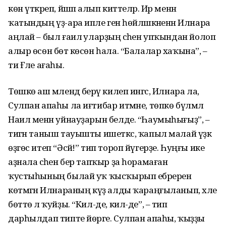
көн үткәреп, йәшәп алып киттеләр. Ир менән
ҡатындың үҙ-ара ипле генә һөйләшкәненән Илнара
аңлай – был ғаилә уларҙың әсәһен упҡындан йолоп
алыр өсөн бөтә көсөн һала. “Балалар хаҡына”, –
ти Ғәле ағаһы.
Төшкө аш мәлендә берәү килеп ингәс, Илнара ла,
Сулпан апаһы ла иғтибар итмәне, төпкө бүлмәлә
Наил менән уйнауҙарын белде. “Һаумыһығыҙ”, –
тигән таныш тауышты ишеткәс, ҡапыл малай үҙәк
өҙгөс итеп “Әсәй!” тип тороп йүгерҙе. Һуңғы ике
аҙнала әсәһен бер тапҡыр ҙа һорамаған
ҡустыһының былай уҡ ҡыс­ҡырып ебәререн
көтмәгән Илнараның күҙ алды ҡараңғыланып, хәле
бөттө лә ҡуйҙы. “Кил-де, кил-де”, – тип
дарһылдап типте йөрәге. Сулпан апаһы, ҡыҙҙы