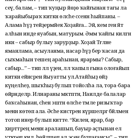
сеү, балам, – тип ҡуңыр йөҙө ҡайғынан тағы ла
ҡарайыбыраҡ киткән өләсәһе сәсенән һыйпаны. –
Алама һүҙ тейҙермәйек Хоҙайға... Эй, кем генә әйтә
алһын инде яуабын, матурым. Әммә ҡайғы килгән
икән – сабыр булыу зарурҙыр. Хоҙай Тәғәләне
яманлама, асыуланма, насар һүҙ бер ҡасан да
сыҡмаһын тешең араһынан, ярармы? Сабыр,
сабыр...” – тип әллә үҙен, әллә ҡапыл ғына олоғайып
киткән ейәнсәрен йыуатты ул.Атайһыҙ өйҙә
күңелһеҙ, шыҡһыҙ булып тойолһа ла, тора-бара
өйрәнделәр. Илнараны мәктәптән, Наилде балалар
баҡсаһынан, әсәһен эштән өләсәһе тәмле ризыҡтар
менән көтөп ала. Әсәһе кистәрен күршеләргә бәйләмен
тотоп инер булып китте. “Килен, ярар, бар
әхирәттәрең менән аралашып, бауыр аҫтынан ел
үткәреп кил, һөйләшеп ал эсең бушағансы”, – тип