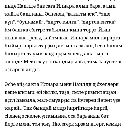
инде Наилде баҡсаға Илнара алып бара, алып
ҡайта башланы. Әсәһенең “ваҡыты юҡ”, “эше
күп”, “бушамай”, “әхирәте килгән”, “әхирәтенә киткән”
һәм башҡа сәбәптәре табылып ҡына торҙо. Йыш
ҡына кистәрен дә ҡайтмағас, Илнара мал ҡарарға,
һыйыр, һарыҡтарҙың аҫтын таҙалап, бесән-һалам
һалырға, тауыҡ-ҡаҙҙарҙы мәлендә ашатырға
өйрәнде. Мейескә ут тоҡандырырға, тамаҡ йүнәтергә
оҫтарып алды.
Әсәһе өйҙә саҡта Илнара менән Наилдән дә бәхетлерәк
кеше юҡтыр: өй йылы, таҙа, тәмле ризыҡтарҙан
өҫтәл һығыла, мал-тыуарҙы ла йүгереп йөрөп үҙе
ҡарай... Тик бындай мәлдәр һирәгәйгәндән-һирәгәйә,
әсәһенең эскелек упҡынына оса барғанын бөтә
йөрәге менән тоя ҡыҙ. Нисегерәк ярҙам итергә, кемдән