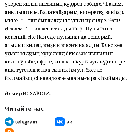
үткәреп килгән ҡыҙының күҙҙәренә төбәлде. “Балам,
яңылыштым. Балаҡай­ҙарым, кисерегеҙ, зинһар,
мине...” – тип бышылданы уның ирендәре.“Әсәй!
Әсәкәйем!” – тип кенә әйтә алды ҡыҙ. Шуны ғына
көткәндәй, әсәһе Наилде ҡулынан да төшөрмәй,
атылып килеп, ҡыҙын ҡосағына алды. Бәләкәс кенә
үҫмер ҡыҙҙың күңелендә бик оҙаҡ йыйылып
килгән үпкәһе, нәфрәте, киләсәктән ҡурҡыуы күҙ йәштәре
аша түгелеп юҡҡа сыҡты һәм ул, бәхетле
йылмайып, әсәһенең ҡосағына нығыраҡ һыйынды.
Әлмирә ИСХАҠОВА.
Читайте нас