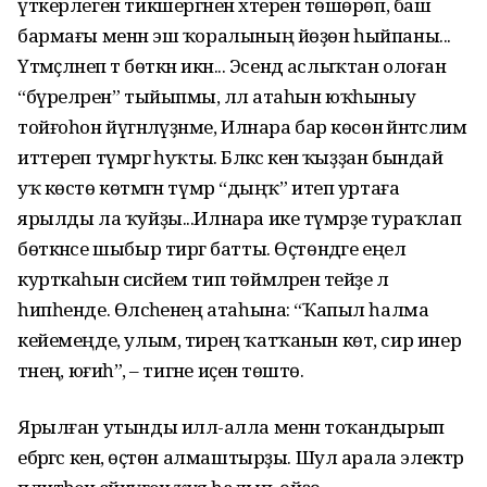
үткерлеген тикшергәнен хәтеренә төшөрөп, баш
бармағы менән эш ҡоралының йөҙөн һыйпаны...
Үтмәҫләнеп тә бөткән икән... Эсендә аслыҡтан олоған
“бүреләрен” тыйыпмы, әллә атаһын юҡһыныу
тойғоһон йүгәнләүҙәнме, Илнара бар көсөнә йәнтәслим
иттереп түмәргә һуҡты. Бәләкәс кенә ҡыҙҙан бындай
уҡ көстө көтмәгән түмәр “дыңҡ” итеп уртаға
ярылды ла ҡуйҙы...Илнара ике түмәрҙе тураҡлап
бөткәнсе шыбыр тиргә батты. Өҫтөндәге еңел
курткаһын сисәйем тип төймәләренә тейҙе лә
һипһенде. Өләсәһенең атаһына: “Ҡапыл һалма
кейемеңде, улым, тирең ҡатҡанын көт, сир инер
тәнеңә, юғиһә”, – тигәне иҫенә төштө.
Ярылған утынды иллә-алла менән тоҡандырып
ебәргәс кенә, өҫтөн алмаштырҙы. Шул арала электр