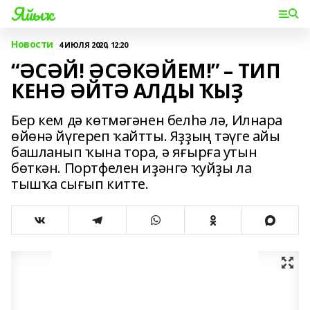
Яйыҡ
Новости
4 ИЮЛЯ 2020, 12:20
“ӘСӘЙ! ӘСӘКӘЙЕМ!” – ТИП
КЕНӘ ӘЙТӘ АЛДЫ ҠЫҘ
Бер кем дә көтмәгәнен белһә лә, Илнара
өйөнә йүгереп ҡайтты. Яҙҙың тәүге айы
башланып ҡына тора, ә яғырға утын
бөткән. Портфелен иҙәнгә ҡуйҙы ла
тышҡа сығып китте.