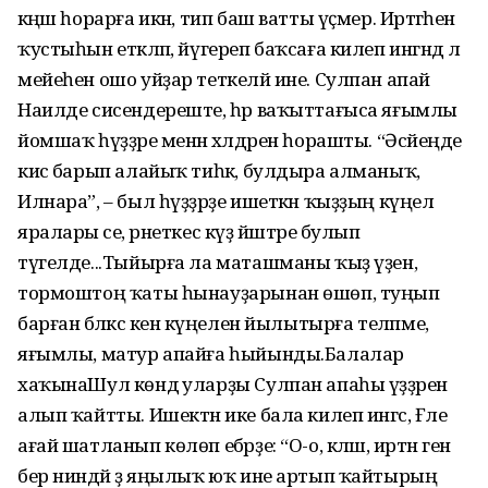
кәңәш һорарға икән, тип баш ватты үҫмер. Иртәгәһенә
ҡустыһын етәкләп, йүгереп баҡсаға килеп ингәндә лә
мейеһен ошо уйҙар теткеләй ине. Сулпан апай
Наилде сисендереште, һәр ваҡыттағыса яғымлы
йомшаҡ һүҙҙәре менән хәлдәрен һорашты. “Әсәйеңде
кисә барып алайыҡ тиһәк, булдыра алманыҡ,
Илнара”, – был һүҙҙәрҙе ишеткән ҡыҙҙың күңел
яралары әсе, әрнеткес күҙ йәштәре булып
түгелде...Тыйырға ла маташманы ҡыҙ үҙен,
тормоштоң ҡаты һынауҙарынан өшөп, туңып
барған бәләкәс кенә күңелен йылытырға теләпме,
яғымлы, матур апайға һыйынды.Балалар
хаҡынаШул көндә уларҙы Сулпан апаһы үҙҙәренә
алып ҡайтты. Ишектән ике бала килеп ингәс, Ғәле
ағай шатланып көлөп ебәрҙе: “О-о, кәләш, иртән генә
бер ниндәй ҙә яңылыҡ юҡ ине артып ҡайтырың