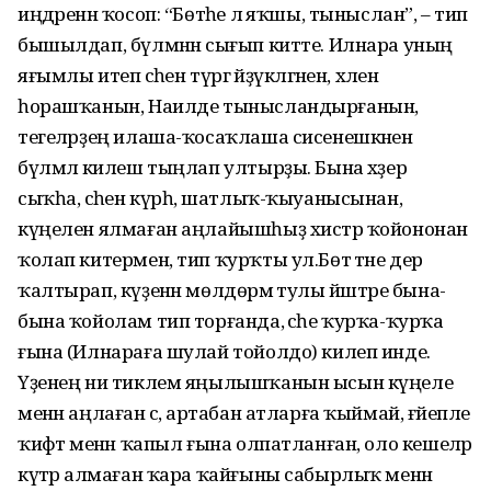
иңдәренән ҡосоп: “Бөтәһе лә яҡшы, тыныслан”, – тип
бышылдап, бүлмәнән сығып китте. Илнара уның
яғымлы итеп әсәһен түргә әйҙүкләгәнен, хәлен
һорашҡанын, Наилде тынысландырғанын,
тегеләрҙең илаша-ҡосаҡлаша сисенешкәнен
бүлмәлә килеш тыңлап ултырҙы. Бына хәҙер
сыҡһа, әсәһен күрһә, шатлыҡ-ҡыуанысынан,
күңелен ялмаған аңлайышһыҙ хистәр ҡойононан
ҡолап китермен, тип ҡурҡты ул.Бөтә тәне дер
ҡалтырап, күҙенән мөлдөрәмә тулы йәштәре бына-
бына ҡойолам тип торғанда, әсәһе ҡурҡа-ҡурҡа
ғына (Илнараға шулай тойолдо) килеп инде.
Үҙенең ни тиклем яңылышҡанын ысын күңеле
менән аңлаған әсә, артабан атларға ҡыймай, ғәйепле
ҡиәфәт менән ҡапыл ғына олпатланған, оло кешеләр
күтәрә алмаған ҡара ҡайғыны сабырлыҡ менән