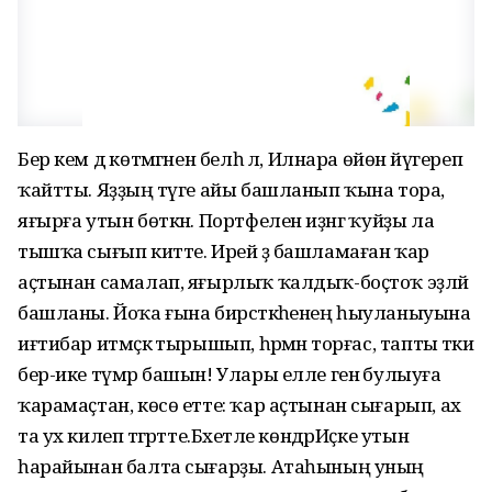
Бер кем дә көтмәгәнен белһә лә, Илнара өйөнә йүгереп
ҡайтты. Яҙҙың тәүге айы башланып ҡына тора, ә
яғырға утын бөткән. Портфелен иҙәнгә ҡуйҙы ла
тышҡа сығып китте. Ирей ҙә башламаған ҡар
аҫтынан самалап, яғырлыҡ ҡалдыҡ-боҫтоҡ эҙләй
башланы. Йоҡа ғына бирсәткәһенең һыуланыуына
иғтибар итмәҫкә тырышып, һәрмәнә торғас, тапты тәки
бер-ике түмәр башын! Улары елле генә булыуға
ҡарамаҫтан, көсө етте: ҡар аҫтынан сығарып, ах
та ух килеп тәгәрәтте.Бәхетле көндәрИҫке утын
һарайынан балта сығарҙы. Атаһының уның