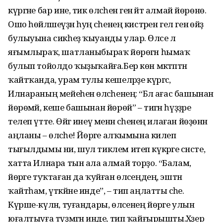
күргәне бар ине, тик өләсәһенә генә әйтә алмай йөрөнө.
Ошо һөйләшеүҙән һуң әсәһенең кистәрен гел генә өйҙә
булыуына сикһеҙ ҡыуанды улар. Өләсе лә
яғымлыраҡ, шатланыбыраҡ йөрөгән һымаҡ
булып тойолдо ҡыҙыҡайға.Бер көн мәктәптән
ҡайтҡанда, урам тулы кешеләрҙе күргәс,
Илнараның мейеһен өләсәһенең: “Бәлә ағас башынан
йөрөмәй, кеше башынан йөрөй” – тигән һүҙҙәре
телеп үтте. Өйгә инеү менән әсәһенең илаған йөҙөнән
аңланы – өләсәһе! Йөрәге алҡымына килеп
тығылдымы ни, шул тиклем итеп күкрәге сәнсте,
хатта Илнара тын ала алмай торҙо. “Балам,
йөрәге туҡтаған да ҡуйған өләсеңдең, эштән
ҡайтһам, үткәйне инде”, – тип аңлатты әсәһе.
Күрше-күлән, туғандары, өләсенең йөрәге улын
юғалтыуға түҙмәгән инде, тип ҡайғырышты.Хәҙер