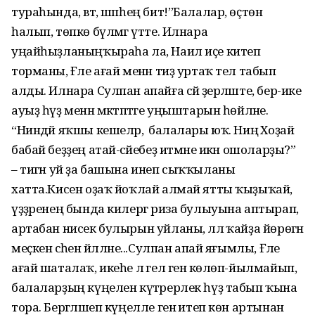
тураһында, вәт, шәпһең бит!”Балалар, өҫтөн
һалып, төпкө бүлмәгә үтте. Илнара
уңайһыҙланыңҡыраһа ла, Наил иҫе китеп
торманы, Ғәле ағай менән тиҙ уртаҡ тел табып
алды. Илнара Сулпан апайға сәй әҙерләште, бер-ике
ауыҙ һүҙ менән мәктәптәге уңыштарын һөйләне.
“Ниндәй яҡшы кешеләр, ә балалары юҡ. Ниңә Хоҙай
бабай беҙҙең атай-әсәйебеҙ итмәне икән ошоларҙы?”
– тигән уй ҙа башына инеп сыҡҡыланы
хатта.Кисен оҙаҡ йоҡлай алмай ятты ҡыҙыҡай,
үҙҙәренең бында килергә риза булыуына аптырап,
артабан нисек булырын уйланы, әллә ҡайҙа йөрөгән
меҫкен әсәһен йәлләне...Сулпан апай яғымлы, Ғәле
ағай шаталаҡ, икеһе лә гел генә көлөп-йылмайып,
балаларҙың күңелен күтәрерлек һүҙ табып ҡына
тора. Бергәләшеп күңелле генә итеп көн артынан