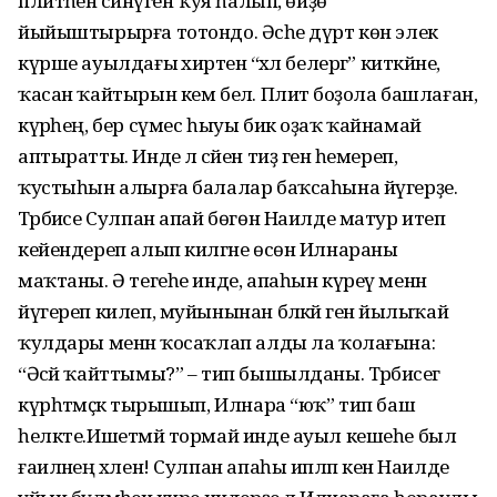
плитәһенә сәйнүген ҡуя һалып, өйҙө
йыйыштырырға тотондо. Әсәһе дүрт көн элек
күрше ауылдағы әхирәтенә “хәл белергә” киткәйне,
ҡасан ҡайтырын кем белә. Плитә боҙола башлаған,
күрәһең, бер сүмес һыуы бик оҙаҡ ҡайнамай
аптыратты. Инде лә сәйен тиҙ генә һемереп,
ҡустыһын алырға балалар баҡсаһына йүгерҙе.
Тәрбиәсе Сулпан апай бөгөн Наилде матур итеп
кейендереп алып килгәне өсөн Илнараны
маҡтаны. Ә тегеһе инде, апаһын күреү менән
йүгереп килеп, муйынынан бәләкәй генә йылыҡай
ҡулдары менән ҡосаҡлап алды ла ҡолағына:
“Әсәй ҡайттымы?” – тип бышылданы. Тәрбиәсегә
күрһәтмәҫкә тырышып, Илнара “юҡ” тип баш
һелкте.Ишетмәй тормай инде ауыл кешеһе был
ғаиләнең хәлен! Сулпан апаһы ипләп кенә Наилде