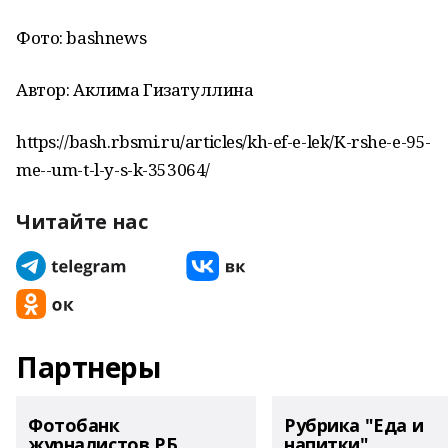
Фото: bashnews
Автор: Аклима Гизатуллина
https://bash.rbsmi.ru/articles/kh-ef-e-lek/K-rshe-e-95-
me--um-t-l-y-s-k-353064/
Читайте нас
Партнеры
Фотобанк
Рубрика "Еда и
журналистов РБ
напитки"