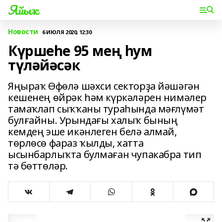
Яйыҡ
Новости
6 ИЮЛЯ 2020, 12:30
Күршеһе 95 мең һум
түләйәсәк
Яңыраҡ Өфөлә шәхси секторҙа йәшәгән
кешенең өйрәк һәм күркәләрен нимәлер
тамаҡлап сыҡҡаны тураһында мәғлүмәт
булғайны. Урындағы халыҡ бының
кемдең эше икәнлеген белә алмай,
төрлөсө фараз ҡылды, хатта
ысынбарлыҡта булмаған чупакабра тип
тә бөттөләр.