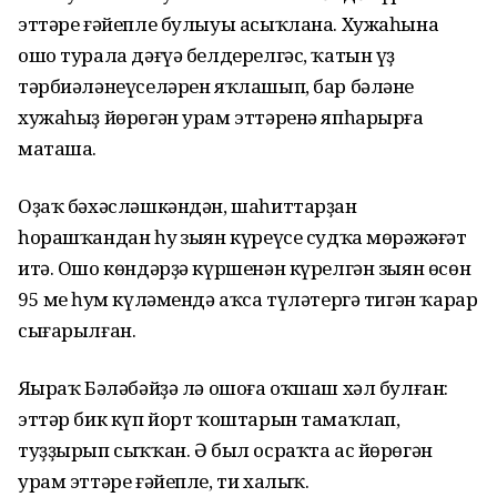
эттәре ғәйепле булыуы асыҡлана. Хужаһына
ошо турала дәғүә белдерелгәс, ҡатын үҙ
тәрбиәләнеүселәрен яҡлашып, бар бәләне
хужаһыҙ йөрөгән урам эттәренә япһарырға
маташа.
Оҙаҡ бәхәсләшкәндән, шаһиттарҙан
һорашҡандан һуң зыян күреүсе судҡа мөрәжәғәт
итә. Ошо көндәрҙә күршенән күрелгән зыян өсөн
95 мең һум күләмендә аҡса түләтергә тигән ҡарар
сығарылған.
Яңыраҡ Бәләбәйҙә лә ошоға оҡшаш хәл булған:
эттәр бик күп йорт ҡоштарын тамаҡлап,
туҙҙырып сыҡҡан. Ә был осраҡта ас йөрөгән
урам эттәре ғәйепле, ти халыҡ.