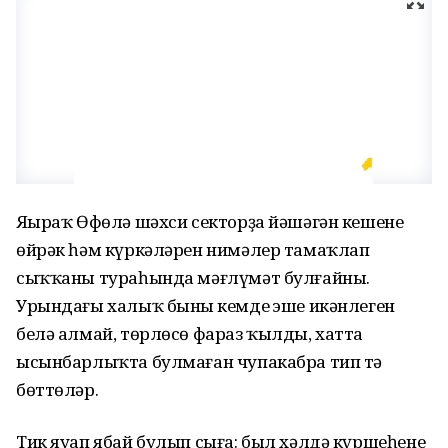
Яңыраҡ Өфөлә шәхси секторҙа йәшәгән кешенең
өйрәк һәм күркәләрен нимәлер тамаҡлап
сыҡҡаны тураһында мәғлүмәт булғайны.
Урындағы халыҡ бының кемдең эше икәнлеген
белә алмай, төрлөсө фараз ҡылды, хатта
ысынбарлыҡта булмаған чупакабра тип тә
бөттөләр.
Тик яуап ябай булып сыға: был хәлдә күршеһенең