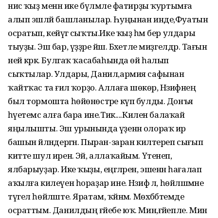
нисә ҡыҙ менән ике бүлмәле фатирҙы ҡуртымға
алып эшләй башланылар. Һуңынан инде,Фуатын
осратып, кейәүгә сыҡты.Ике ҡыҙ һәм бер улдары
тыуҙы. Эш бар, үҙҙәре йәш. Бәхетле миҙгелдәр. Тағын
ней кәрәк. Булгаҡ ҡасабаһында өй һалып
сыҡтылар. Улдары, Данил,армия сафынан
ҡайтҡас та ғәилә ҡорҙо. Аллаға шөкөр, Нәзифәнең
был тормошта һөйөнөстәре күп булды. Донъя
һәүетемсә алға бара ине.Тик....Килен балаҡай
яңылышты. Эш урынында үҙенән олораҡ ир
башын әйләндергән. Пыран-заран килтереп сығып
китте шул иренә. Эй, аллаҡайым. Үтенеп,
ялбарыуҙар. Ике ҡыҙы, еңгәләрен, эшенән һағалап
аҡылға килеүен һораҙар ине. Нәзифә лә, һөйләшмәне
түгел һөйләште. Яратам, ҡәйнәм. Мөхәббәтемде
осраттым. Данилдың ғәйебе юҡ. Мин,ғәйепле. Мин