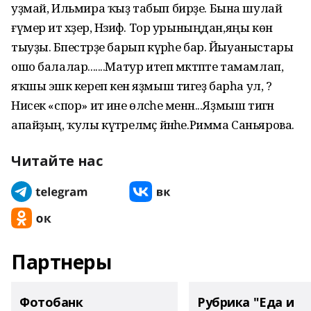
уҙмай, Ильмира ҡыҙ табып бирҙе. Бына шулай
ғүмер итә хәҙер, Нәзифә. Тор урыныңдан,яңы көн
тыуҙы. Бәпестәрҙе барып күрәһе бар. Йыуаныстары
ошо балалар.......Матур итеп мәктәпте тамамлап,
яҡшы эшкә кереп кенә яҙмыш тигеҙ барһа ул, ә?
Нисек «спор» итә ине өләсәһе менән...Яҙмыш тигән
апайҙың, ҡулы күтәрелмәҫ йәнәһе.Римма Саньярова.
Читайте нас
Партнеры
Фотобанк
Рубрика "Еда и