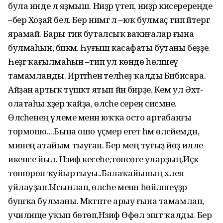
була инде лә яҙмыш. Ниҙәр үтеп, ниҙәр кисеререңде
–бер Хоҙай белә. Бер нимәгә лә –юҡ булмаҫ тип әйтергә
ярамай. Бары тик буталсыҡ ваҡиғалар ғына
булмаһын, бәпкәм. Һуғыш касафаты бутаны беҙҙе.
Һеҙгә ҡағылмаһын –тип ул көндө һөләшеү
тамамланды. Иртәгәһенә телһеҙ ҡалды Бибисара.
Айҙан артыҡ түшәктә ятып йән бирҙе. Кем ул Әхәт-
олатаһы хәҙер ҡайҙа, өләсәһе серен сисмәне.
Өләсәһенең үлеме менән юҡҡа осто артабанғы
тормошо....Бына ошо үҫмер егет һәм өләсәйемдән,
минең атайым тыуған. Бер мең туғыҙ йөҙ илле
икенсе йыл. Нәзифә кесеһе,төпсөге уларҙың.Иҫкә
төшөрөп ҡуйыртыуы..Балаҡайының хәлен
уйлауҙан.Ысынлап, өләсәһе менән һөйләшеүҙәр
бушҡа булманы. Мәктәпте арыу ғына тамамлап,
училище уҡып бөтөп,Нәзифә Өфөлә эштә ҡалды. Бер