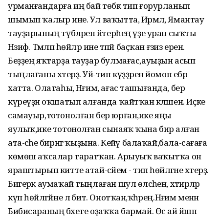
урманғандарға иң бай төбәк тип ғорурланып
шымып ҡалыр ине. Ул ваҡытта, Ирәмәл, Ямантау
тауҙарының түбәләрен әйтерһең үҙе урап сыҡты
Нәзифә. Тәмләп һөйләр ине тәпәй баҫҡан ғәзиз ерен.
Беҙҙең яҡтарҙа тауҙар булмағас,ауыҙын асып
тыңлағаны хәтерҙә. Уй-тип күҙҙәрен йомоп ебәрә
хатта. Олатаһы, Нәғим, ағас ташығанда, бер
күреүҙән оҡшатып алғанда ҡайтҡан кәләшен. Иҫке
самауыр,тотонолған бер юрған,ике яңы
яулыҡ,ике тотонолған сынаяҡ ҡына бирә алған
ата-әсәһе бирнәгә ҡыҙына. Кейәү балаҡай,бала-сағаға
көмөш аҡсалар таратҡан. Арыуыҡ ваҡытҡа он
яраштырып китте атай-әсәйемә - тип һөйләгәне хәтерҙә.
Бигерәк аумаҡай тыңлаған шул өләсәһен, хәтирәләр
күп һөйләгәйне лә бит. Онотҡан,ҡәһәрең.Нәғим менән
Бибисараның бәхете оҙаҡҡа бармай. Өс ай йәшәп