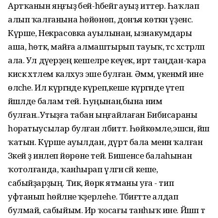
Артҡанын яңғыҙ әбей-һәбейгә ауыҙ иттерә. Һаҡлап
алып ҡалғанына һөйөнөп, донъя көткән үҙенсә.
Күрше, Некрасовка ауылынан, ызнакумдары
аша, һөткә, майға алмаштырып тауыҡ, әтәс хәстәрләп
ала. Ул дәүерҙең кешеләре кеүек, иртә таңдан-ҡара
кискә хәтлем калхуз эше булған. Әммә, үкенмәй ине
өләсәһе. Ил күргәнде күреп,кеше күргәнде үтеп
йәшәлде балам тей. Һуңынан,бына нимә
булған..Утыҙға табан ыңғайлаған Бибисараны
һоратыусылар булған әлбиттә. Һөйкөмле,эшсән, йәш
ҡатын. Күрше ауылдан, дүрт бала менән ҡалған
Зәкей ҙә инәлеп йөрөне тей. Бишенсе балаһынан
ҡотолғанда, ҡанһырап үлгән әсәй кеше,
сабыйҙарҙың. Тик, йөрәк ятманы уға - тип
уфтанып һөйләне ҡәҙерлеһе. Тәбиғәтте алдап
булмай, сабыйым. Ир ҡосағы танһыҡ ине. Йәшәп тә