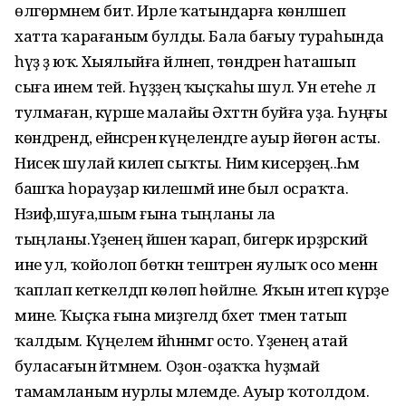
өлгөрмәнем бит. Ирле ҡатындарға көнләшеп
хатта ҡарағаным булды. Бала бағыу тураһында
һүҙ ҙә юҡ. Хыялыйға әйләнеп, төндәрен һаташып
сыға инем тей. Һүҙҙең ҡыҫҡаһы шул. Ун етеһе лә
тулмаған, күрше малайы Әхәттән буйға уҙа. Һуңғы
көндәрендә, ейәнсәренә күңелендәге ауыр йөгөн асты.
Нисек шулай килеп сыҡты. Нимә кисерҙең..Һәм
башҡа һорауҙар килешмәй ине был осраҡта.
Нәзифә,шуға,шым ғына тыңланы ла
тыңланы.Үҙенең йәшенә ҡарап, бигерәк ирҙәрский
ине ул, ҡойолоп бөткән тештәрен яулыҡ осо менән
ҡаплап кеткелдәп көлөп һөйләне. Яҡын итеп күрҙе
мине. Ҡыҫҡа ғына миҙгелдә бәхет тәмен татып
ҡалдым. Күңелем йәһәннәмгә осто. Үҙенең атай
буласағын әйтмәнем. Оҙон-оҙаҡҡа һуҙмай
тамамланым нурлы мәлемде. Ауыр ҡотолдом.