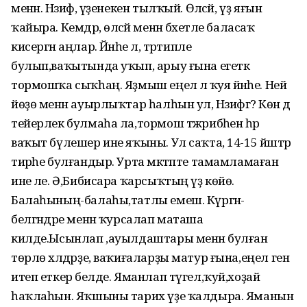
менән. Нәзифә, үҙенекен тылҡый. Өләсәй, үҙ яғын
ҡайыра. Кемдәр, өләсәй менән бәхетле баласаҡ
кисергән аңлар. Йәнәһе лә, тәртипле
булып,ваҡытында уҡып, арыу ғына егеткә
тормошҡа сыҡһаң. Яҙмыш еңелә лә ҡуя йәнәһе. Ней
йөҙө менән ауырлыҡтар һалһын ул, Нәзифәгә? Көн дә
тейерлек булмаһа ла,тормош тәжрибәһен һәр
ваҡыт бүлешер ине яҡыны. Ул саҡта, 14-15 йәштәр
тирәһе булғандыр. Урта мәктәпте тамамламаған
ине әле. Ә,Бибисара ҡарсыҡтың үҙ көйө.
Балаһының-балаһы,татлы емеш. Күргән-
белгәндәре менән ҡурсалап маташа
килде.Ысынлап ,ауылдаштары менән булған
төрлө хәлдәрҙе, ваҡиғаларҙы матур ғына,еңел генә
итеп еткерә белде. Яманлап түгел,ҡуй,хоҙай
һаҡлаһын. Яҡшыны тарих үҙе ҡалдыра. Яманын