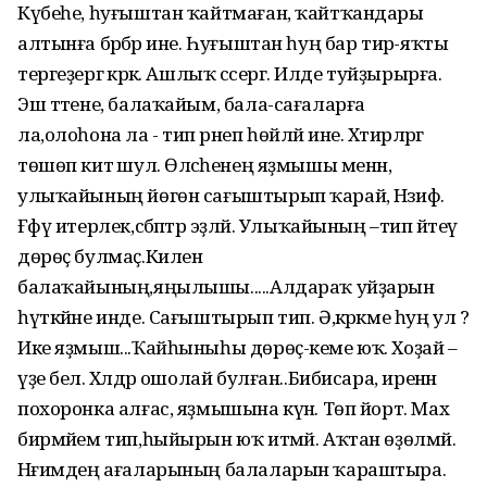
Күбеһе, һуғыштан ҡайтмаған, ҡайтҡандары
алтынға бәрәбәр ине. Һуғыштан һуң бар тирә-яҡты
тергеҙергә кәрәк. Ашлыҡ сәсергә. Илде туйҙырырға.
Эш тәтене, балаҡайым, бала-сағаларға
ла,олоһона ла - тип әрнеп һөйләй ине. Хәтирәләргә
төшөп китә шул. Өләсәһенең яҙмышы менән,
улыҡайының йөгөн сағыштырып ҡарай, Нәзифә.
Ғәфү итерлек,сәбәптәр эҙләй. Улыҡайының –тип әйтеү
дөрөҫ булмаҫ.Килен
балаҡайының,яңылышы.....Алдараҡ уйҙарын
һүткәйне инде. Сағыштырып тип. Ә,кәрәкме һуң ул ?
Ике яҙмыш...Ҡайһыныһы дөрөҫ-кеме юҡ. Хоҙай –
үҙе белә. Хәлдәр ошолай булған..Бибисара, иренән
похоронка алғас, яҙмышына күнә. Төп йорт. Мах
бирмәйем тип,һыйырын юҡ итмәй. Аҡтан өҙөлмәй.
Нәғимдең ағаларының балаларын ҡараштыра.