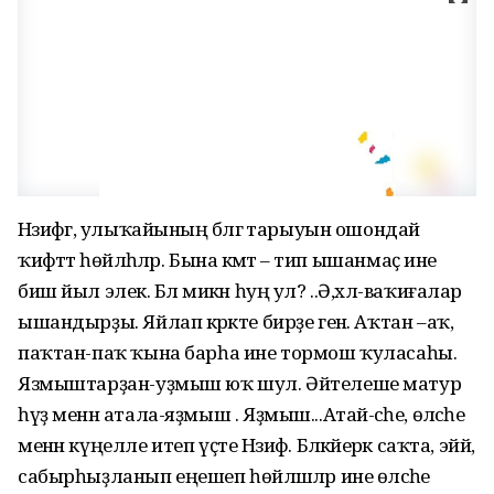
Нәзифәгә, улыҡайының бәләгә тарыуын ошондай
ҡиәфәттә һөйләһәләр. Бына әкәмәт – тип ышанмаҫ ине
биш йыл элек. Бәлә микән һуң ул? ..Ә,хәл-ваҡиғалар
ышандырҙы. Яйлап кәрәкте бирҙе генә. Аҡтан –аҡ,
паҡтан-паҡ ҡына барһа ине тормош ҡуласаһы.
Язмыштарҙан-уҙмыш юҡ шул. Әйтелеше матур
һүҙ менән атала-яҙмыш . Яҙмыш...Атай-әсәһе, өләсәһе
менән күңелле итеп үҫте Нәзифә. Бәләкәйерәк саҡта, эйй,
сабырһыҙланып еңешеп һөйләшәләр ине өләсәһе