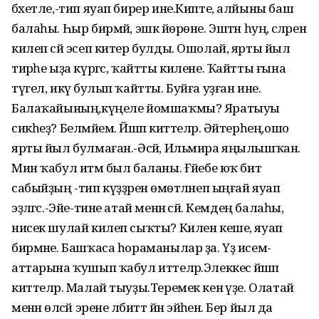
бәхетле,-тип яуап бирер ине.Кипте, алйыны баш
балаһы. Һыр бирмәй, эшкә йөрөне. Эштән һуң, әсәләренә
килеп сәй эсеп китер булды. Ошолай, ярты йыл
тирәһе ыҙа күргәс, ҡайтты килене. Ҡайтты ғына
түгел, икәү булып ҡайтты. Буйға уҙған ине.
Балаҡайының,күңеле йомшаҡмы? Яратыуы
сикһеҙ? Белмәйем. Йәшәп киттеләр. Әйтерһең,ошо
ярты йыл булмаған.-Әсәй, Ильмира яңылышҡан.
Мин ҡабул итәм был баланы. Ғәйебе юҡ бит
сабыйҙың -тип күҙҙәренә өмөтләнеп ыңғай яуап
эҙләгәс.-Эйе-тине атай менән әсәй. Кемдең балаһы,
нисек шулай килеп сыҡты? Килен кеше, яуап
бирмәне. Башҡаса һораманылар ҙа. Үҙ исем-
аттарына ҡушып ҡабул иттеләр.Элеккесә йәшәп
киттеләр. Малай тыуҙы.Теремек кенә үҙе. Олатай
менән өләсәй эрене әлбиттә йән эйәһенә. Бер йыл да