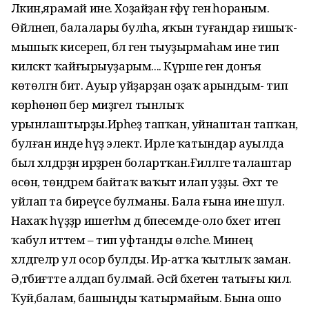
Ләкин,ярамай ине. Хоҙайҙан ғәфү генә һораным.
Өйләнеп, балалары булһа, яҡын туғандар ғишыҡ-
мышыҡ кисереп, бәлә генә тыуҙырмаһам ине тип
киләсәктә ҡайғырыуҙарым.... Күрше генә донъя
көтөлгән бит. Ауыр уйҙарҙан оҙаҡ арындым- тип
көрһөнөп бер миҙгел тынлыҡ
урынлаштырҙы.Ирһеҙ тапҡан, уйнаштан тапҡан,
булған инде һүҙ электә. Ирле ҡатындар ауылда
был хәлдәрҙән ирҙәрен болартҡан.Ғәиләләге талаштар
өсөн, төндәрем байтаҡ ваҡыт илап уҙҙы. Әхәт те
уйлап та биреүсе булманы. Бала ғына ине шул.
Нахаҡ һүҙҙәр ишетһәм дә бәпесемде-оло бәхет итеп
ҡабул иттем – тип уфтанды өләсәһе. Минең
хәлдәгеләр ул осор булды. Ир-атҡа ҡытлыҡ заман.
Ә,тәбиғәтте алдап булмай. Әсәй бәхетен татығы килә.
Ҡуй,балам, башыңды ҡатырмайым. Бына ошо