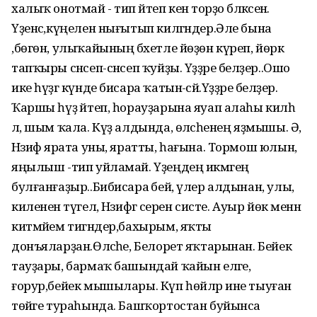
халыҡ онотмай - тип әйтеп кенә торҙо бәләкәсенә.
Үҙенсә,күңелен нығытып килгәндер.Әле бына
,бөгөн, улыҡайының бәхетле йөҙөн күреп, йөрәк
тапҡыры сәнсеп-сәнсеп ҡуйҙы. Үҙҙәре беләҙер..Ошо
ике һүҙгә күнде бисара ҡатын-әсәй.Үҙҙәре беләҙер.
Ҡаршы һүҙ әйтеп, һорауҙарына яуап алаһы килһә
лә, шым ҡала. Күҙ алдында, өләсәһенең яҙмышы. Ә,
Нәзифә ярата уны, яратты, һағына. Тормош юлын,
яңылыш -тип уйламай. Үҙеңдең икмәгең
булғанғаҙыр..Бибисара әбей, үлер алдынан, улы,
килененә түгел, Нәзифәгә серен систе. Ауыр йөк менән
китмәйем тигәндер,бахырым, яҡты
донъяларҙан.Өләсәһе, Белорет яҡтарынан. Бейек
тауҙары, бармаҡ башындай ҡайын еләге,
ғорур,бейек мышылары. Күп һөйләр ине тыуған
төйәге тураһында. Башҡортостан буйынса