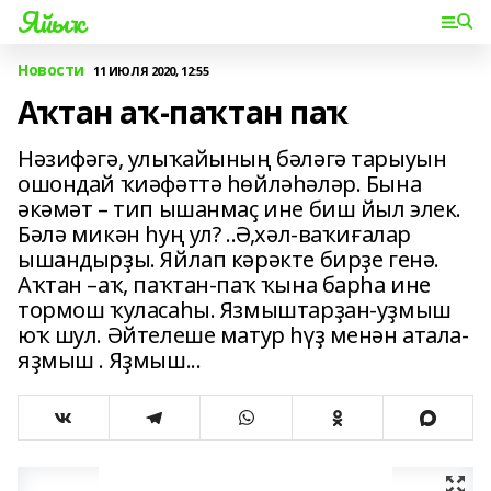
Яйыҡ
Новости
11 ИЮЛЯ 2020, 12:55
Аҡтан аҡ-паҡтан паҡ
Нәзифәгә, улыҡайының бәләгә тарыуын
ошондай ҡиәфәттә һөйләһәләр. Бына
әкәмәт – тип ышанмаҫ ине биш йыл элек.
Бәлә микән һуң ул? ..Ә,хәл-ваҡиғалар
ышандырҙы. Яйлап кәрәкте бирҙе генә.
Аҡтан –аҡ, паҡтан-паҡ ҡына барһа ине
тормош ҡуласаһы. Язмыштарҙан-уҙмыш
юҡ шул. Әйтелеше матур һүҙ менән атала-
яҙмыш . Яҙмыш...