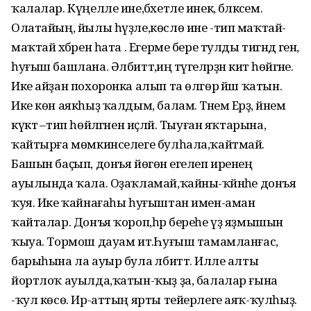
ҡалалар. Күңелле ине,бәхетле инек, бәләкәсем.
Олатайың, йылы һүҙле,көслө ине -тип маҡтай-
маҡтай хәбәрен һата . Егерме бере тулды тигәндә генә,
һуғыш башлана. Әлбиттә,иң тәүгеләрҙән китә һөйгәне.
Ике айҙан похоронка алып та өлгөрә йәш ҡатын.
Ике көн аякһыҙ ҡалдым, балам. Тәнем Ерҙә, йәнем
күктә –тип һөйләгәнен иҫләй. Тыуған яҡтарына,
ҡайтырға мөмкинселеге булһала,ҡайтмай.
Башын баҫып, донъя йөгөнә егелеп иренең
ауылында ҡала. Оҙаҡламай,ҡайны-ҡәйнәһе донъя
ҡуя. Ике ҡайнағаһы һуғыштан имен-аман
ҡайталар. Донъя ҡороп,һәр береһе үҙ яҙмышын
ҡыуа. Тормош дауам итә.Һуғыш тамамланғас,
барыһына ла ауыр була әлбиттә. Илле алты
йортлоҡ ауылда,ҡатын-ҡыҙ ҙа, балалар ғына
-ҡул көсө. Ир-аттың ярты тейерлеге аяҡ-ҡулһыҙ.