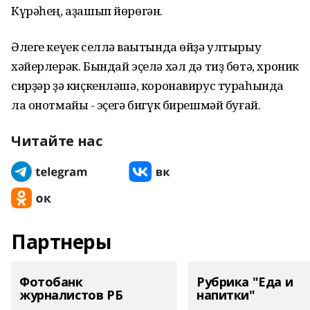
Күрәһең, аҙашып йөрөгән.
Әлеге кеүек селлә ваҡытында өйҙә ултырыу
хәйерлерәк. Бындай эҫелә хәл дә тиҙ бөтә, хроник
сирҙәр ҙә киҫкенләшә, коронавирус тураһында
ла онотмайыҡ - эҫегә бигүк бирешмәй буғай.
Читайте нас
Партнеры
Фотобанк
Рубрика "Еда и
журналистов РБ
напитки"