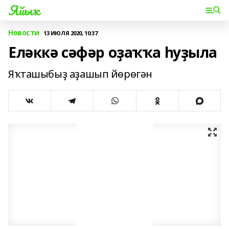
Яйыҡ
Новости
13 ИЮЛЯ 2020, 10:37
Еләккә сәфәр оҙаҡҡа һуҙыла
Яҡташыбыҙ аҙашып йөрөгән