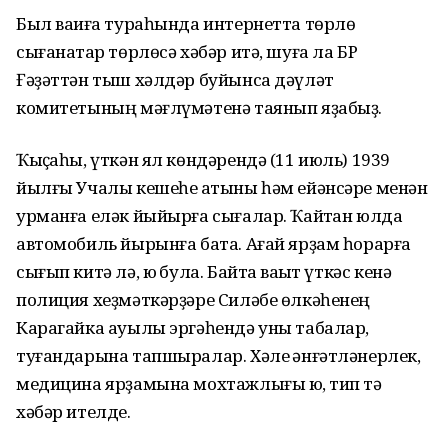
Был ваҡиға тураһында интернетта төрлө
сығанаҡтар төрлөсә хәбәр итә, шуға ла БР
Ғәҙәттән тыш хәлдәр буйынса дәүләт
комитетының мәғлүмәтенә таянып яҙабыҙ.
Ҡыҫҡаһы, үткән ял көндәрендә (11 июль) 1939
йылғы Учалы кешеһе ҡатыны һәм ейәнсәре менән
урманға еләк йыйырға сығалар. Ҡайтҡан юлда
автомобиль йырынға бата. Ағай ярҙам һорарға
сығып китә лә, юҡ була. Байтаҡ ваҡыт үткәс кенә
полиция хеҙмәткәрҙәре Силәбе өлкәһенең
Карагайка ауылы эргәһендә уны табалар,
туғандарына тапшыралар. Хәле ҡәнғәтләнерлек,
медицина ярҙамына мохтажлығы юҡ, тип тә
хәбәр ителде.