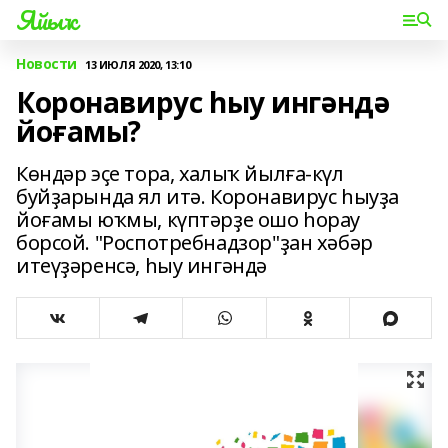
Яйыҡ
Новости
13 ИЮЛЯ 2020, 13:10
Коронавирус һыу ингәндә
йоғамы?
Көндәр эҫе тора, халыҡ йылға-күл
буйҙарында ял итә. Коронавирус һыуҙа
йоғамы юҡмы, күптәрҙе ошо һорау
борсой. "Роспотребнадзор"ҙан хәбәр
итеүҙәренсә, һыу ингәндә