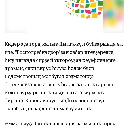
Көндәр эҫе тора, халыҡ йылға-күл буйҙарында ял
итә. "Роспотребнадзор"ҙан хәбәр итеүҙәренсә,
һыу ингәндә сирҙе йоҡтороуҙан хәүефләнергә
ярамай, сөнки вирус һыуҙа һәләк була.
Ведомствоның матбуғат хеҙмәтендә
белдереүҙәренсә, асыҡ һыу ятҡылыҡтарына
ҡояш нурҙары ныҡ тәьҫир итә, ә вирус уға
бирешә. Коронавирустың һыу аша йоғоуы
тураһында раҫланған мәғлүмәт юҡ.
Әммә һыуҙа башҡа инфекцияларҙы йоҡтороу