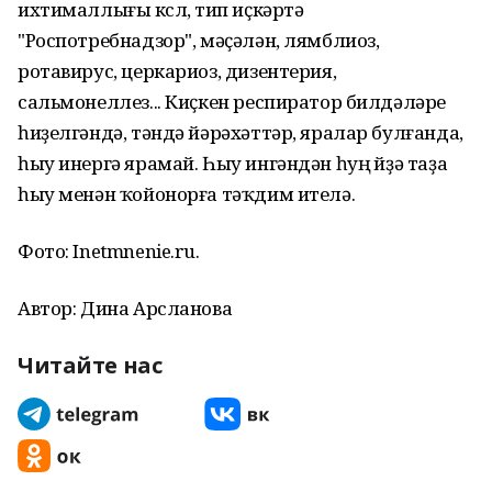
ихтималлығы көслө, тип иҫкәртә
"Роспотребнадзор", мәҫәлән, лямблиоз,
ротавирус, церкариоз, дизентерия,
сальмонеллез... Киҫкен респиратор билдәләре
һиҙелгәндә, тәндә йәрәхәттәр, яралар булғанда,
һыу инергә ярамай. Һыу ингәндән һуң өйҙә таҙа
һыу менән ҡойонорға тәҡдим ителә.
Фото: Inetmnenie.ru.
Автор: Дина Арсланова
Читайте нас