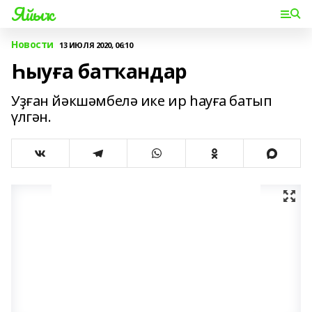
Яйыҡ
Новости
13 ИЮЛЯ 2020, 06:10
Һыуға батҡандар
Уҙған йәкшәмбелә ике ир һауға батып
үлгән.