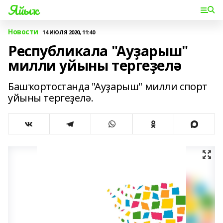
Яйыҡ
Новости
14 ИЮЛЯ 2020, 11:40
Республикала "Ауҙарыш"
милли уйыны тергеҙелә
Башҡортостанда "Ауҙарыш" милли спорт
уйыны тергеҙелә.