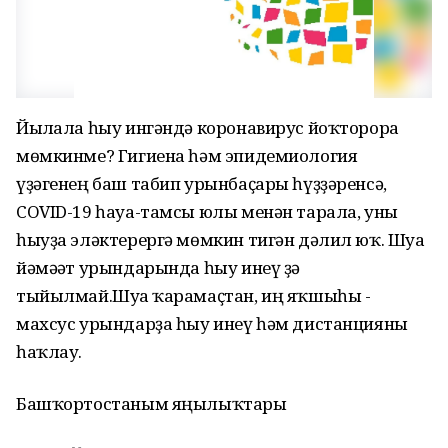
Йылғала һыу ингәндә коронавирус йоҡторорға
мөмкинме? Гигиена һәм эпидемиология
үҙәгенең баш табип урынбаҫары һүҙҙәренсә,
COVID-19 һауа-тамсы юлы менән тарала, уны
һыуҙа эләктерергә мөмкин тигән дәлил юҡ. Шуға
йәмәғәт урындарында һыу инеү ҙә
тыйылмай.Шуға ҡарамаҫтан, иң яҡшыһы -
махсус урындарҙа һыу инеү һәм дистанцияны
һаҡлау.
Башҡортостаным яңылыҡтары