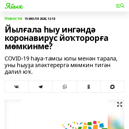
Яйыҡ
Новости
15 ИЮЛЯ 2020, 12:10
Йылғала һыу ингәндә
коронавирус йоҡторорға
мөмкинме?
COVID-19 һауа-тамсы юлы менән тарала,
уны һыуҙа эләктерергә мөмкин тигән
дәлил юҡ.