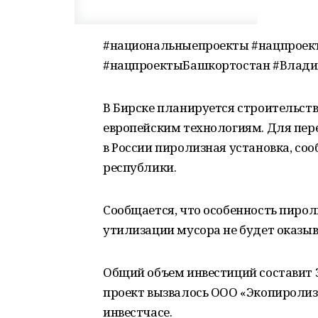
#национальныепроекты #нацпроек
#нацпроектыБашкортостан #Влад
В Бирске планируется строительст
европейским технологиям. Для пер
в России пиролизная установка, с
республики.
Сообщается, что особенность пироли
утилизации мусора не будет оказыв
Общий объем инвестиций составит 3
проект вызвалось ООО «Экопиролиз
инвестчасе.