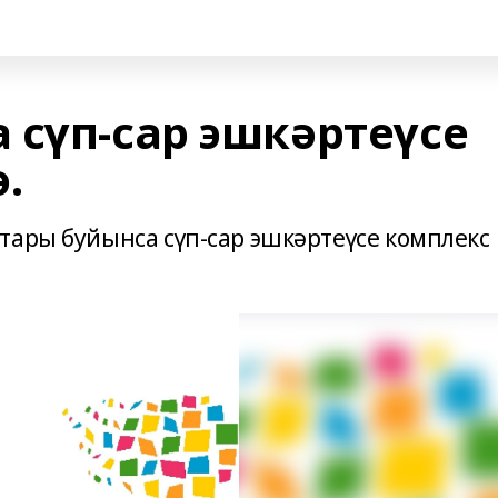
 сүп-сар эшкәртеүсе
.
тары буйынса сүп-сар эшкәртеүсе комплекс