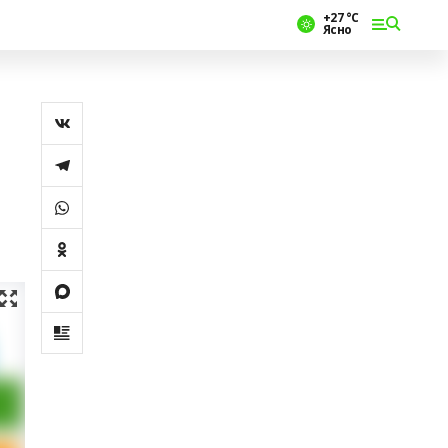
+27 °С
Ясно