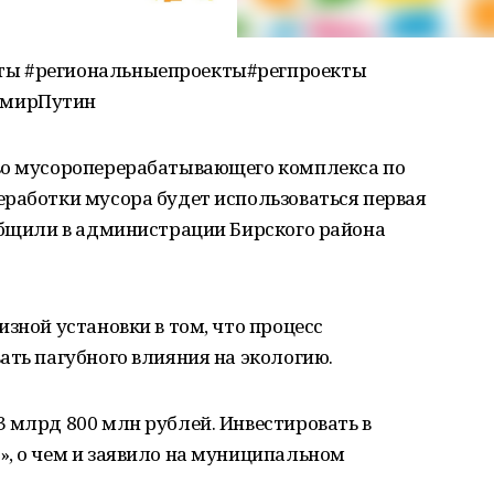
ты #региональныепроекты#регпроекты
имирПутин
во мусороперерабатывающего комплекса по
еработки мусора будет использоваться первая
ообщили в администрации Бирского района
зной установки в том, что процесс
ать пагубного влияния на экологию.
 млрд 800 млн рублей. Инвестировать в
», о чем и заявило на муниципальном