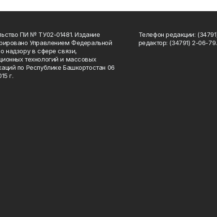
ьство ПИ № ТУ02-01481. Издание
Телефон редакции: (34791
трировано Управлением Федеральной
редактор: (34791) 2-06-79. 
о надзору в сфере связи,
ионных технологий и массовых
аций по Республике Башкортостан 06
15 г.