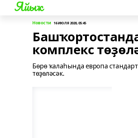
Яйыҡ
Новости
16 ИЮЛЯ 2020, 05:45
Башҡортостанда
комплекс төҙөлә
Бөрө ҡалаһында европа стандарт
төҙөләсәк.