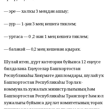
— эре — халҡы 3 меңдән ашыу;
— ҙур — 1-ҙән 3 мең кешегә тиклем;
— уртаса — 0 ,2-нән 1 мең кешегә тиклем;
— бәләкәй — 0,2 мең кешенән аҙыраҡ.
Шулай итеп, дүрт категория буйынса 12 еңеүсе
билдәләнә. Еңеүселәр Башҡортостан
Республикаһы Хөкүмәте дипломдары, шулай уҡ
Башҡортостан Республикаһы Торлаҡ-
коммуналь хужалыҡ министрлығының һәм
Башҡортостан Республикаһы Транспорт һәм юл
хужалығы буйынса дәүләт комитетының тораҡ