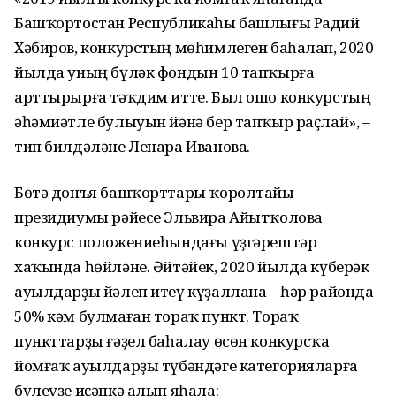
Башҡортостан Республикаһы башлығы Радий
Хәбиров, конкурстың мөһимлеген баһалап, 2020
йылда уның бүләк фондын 10 тапҡырға
арттырырға тәҡдим итте. Был ошо конкурстың
әһәмиәтле булыуын йәнә бер тапҡыр раҫлай», –
тип билдәләне Ленара Иванова.
Бөтә донъя башҡорттары ҡоролтайы
президиумы рәйесе Эльвира Айытҡолова
конкурс положениеһындағы үҙгәрештәр
хаҡында һөйләне. Әйтәйек, 2020 йылда күберәк
ауылдарҙы йәлеп итеү күҙаллана – һәр районда
50% кәм булмаған тораҡ пункт. Тораҡ
пункттарҙы ғәҙел баһалау өсөн конкурсҡа
йомғаҡ ауылдарҙы түбәндәге категорияларға
бүлеүҙе иҫәпкә алып яһала: