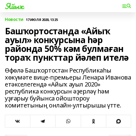
Яйыҡ
Новости
17 ИЮЛЯ 2020, 13:25
Башҡортостанда «Айыҡ
ауыл» конкурсына һәр
районда 50% кәм булмаған
тораҡ пункттар йәлеп ителә
Өфөлә Башҡортостан Республикаһы
хөкүмәте вице-премьеры Ленара Иванова
етәкселегендә «Айыҡ ауыл 2020»
республика конкурсын әҙерләү һәм
уҙғарыу буйынса ойоштороу
комитетының онлайн-ултырышы үтте.