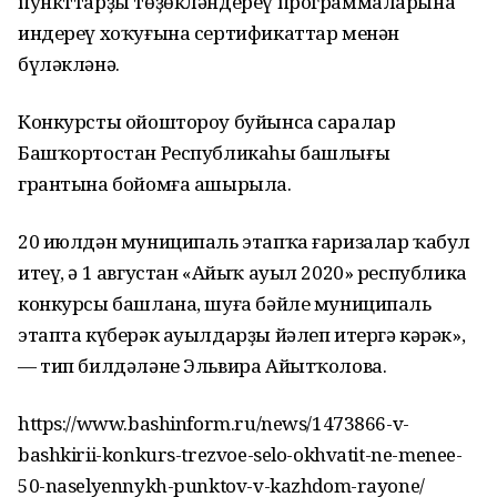
пункттарҙы төҙөкләндереү программаларына
индереү хоҡуғына сертификаттар менән
бүләкләнә.
Конкурсты ойоштороу буйынса саралар
Башҡортостан Республикаһы башлығы
грантына бойомға ашырыла.
20 июлдән муниципаль этапҡа ғаризалар ҡабул
итеү, ә 1 августан «Айыҡ ауыл 2020» республика
конкурсы башлана, шуға бәйле муниципаль
этапта күберәк ауылдарҙы йәлеп итергә кәрәк»,
— тип билдәләне Эльвира Айытҡолова.
https://www.bashinform.ru/news/1473866-v-
bashkirii-konkurs-trezvoe-selo-okhvatit-ne-menee-
50-naselyennykh-punktov-v-kazhdom-rayone/