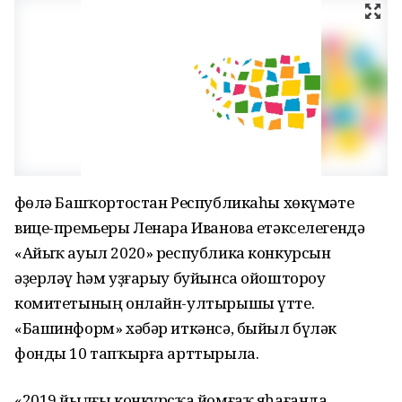
Өфөлә Башҡортостан Республикаһы хөкүмәте
вице-премьеры Ленара Иванова етәкселегендә
«Айыҡ ауыл 2020» республика конкурсын
әҙерләү һәм уҙғарыу буйынса ойоштороу
комитетының онлайн-ултырышы үтте.
«Башинформ» хәбәр иткәнсә, быйыл бүләк
фонды 10 тапҡырға арттырыла.
«2019 йылғы конкурсҡа йомғаҡ яһағанда