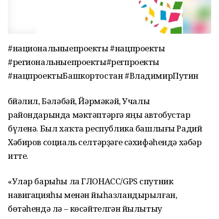
#национальныепроекты #нацпроекты
#региональныепроекты#регпроекты
#нацпроектыБашкортостан #ВладимирПутин
Әбйәлил, Бәләбәй, Йәрмәкәй, Учалы
райондарында мәктәптәргә яңы автобустар
бүленә. Был хаҡта республика башлығы Радий
Хәбиров социаль селтәрҙәге сәхифәһендә хәбәр
итте.
«Улар барыһы ла ГЛОНАСС/GPS спутник
навигацияһы менән йыһазландырылған,
бөтәһендә лә – көсәйтелгән йылытыу