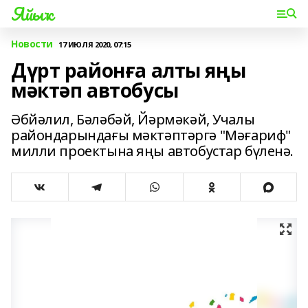
Яйыҡ
Новости
17 ИЮЛЯ 2020, 07:15
Дүрт районға алты яңы
мәктәп автобусы
Әбйәлил, Бәләбәй, Йәрмәкәй, Учалы
райондарындағы мәктәптәргә "Мәғариф"
милли проектына яңы автобустар бүленә.