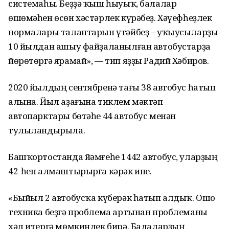
системаһы. Беҙҙә ҡыш һыуыҡ, балалар
өшөмәһен өсөн хәстәрлек күрәбеҙ. Хәүефһеҙлек
нормалары талаптарын үтәйбеҙ – уҡыусыларҙы
10 йылдан ашыу файҙаланылған автобустарҙа
йөрөтөргә ярамай», — тип яҙҙы Радий Хәбиров.
2020 йылдың сентябренә тағы 38 автобус һатып
алына. Йыл аҙағына тиклем мәктәп
автопарктары бөтәһе 44 автобус менән
тулыландырыла.
Башҡортостанда йәмғеһе 1442 автобус, уларҙың
42-һен алмаштырырға кәрәк ине.
«Быйыл 2 автобусҡа күберәк һатып алдыҡ. Ошо
техника беҙгә проблема артынан проблеманы
хәл итергә мөмкинлек бирә. Балаларҙың