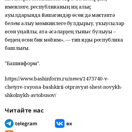
именлеге, республиканың иң алыҫ
ауылдарында йәшәгәндәр өсөн дә мәктәптә
белем алыу мөмкинлеге булдырыу, уҡыусылар
өсөн уңайлы, ата-әсәләрҙең тыныс булыуы –
беҙҙең өсөн бик мөһим», — тип яҙҙы республика
башлығы.
"Башинформ".
https://www.bashinform.ru/news/1473740-v-
chetyre-rayona-bashkirii-otpravyat-shest-novykh-
shkolnykh-avtobusov/
Читайте нас