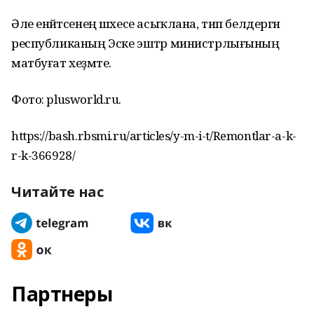
Әле енәйәтсенең шәхесе асыҡлана, тип белдергән
республиканың Эске эштәр министрлығының
матбуғат хеҙмәте.
Фото: plusworld.ru.
https://bash.rbsmi.ru/articles/y-m-i-t/Remontlar-a-k-
r-k-366928/
Читайте нас
Партнеры