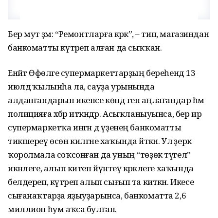
Бер мут әҙәм: “Ремонтларға кәрәк”, – тип, магазиндан
банкоматты күтәреп алған да сыҡҡан.
Енәйәт Өфөләге супермаркеттарҙың береһендә 13
июлдә ҡылынһа ла, сауҙа урынында
алданғандарын икенсе көндә генә аңлағандар һәм
полицияға хәбәр иткәндәр. Асыҡланыуынса, бер ир
супермаркетҡа ингән дә үҙенең банкоматты
тикшереү өсөн килгәне хаҡында әйткән. Ул әҙерәк
ҡоролмала соҡсонған да уның “төҙөк түгел”
икәнлеге, алып китеп йүнәтеү кәрәклеге хаҡында
белдереп, күтәреп алып сығып та киткән. Икесе
сығанаҡтарҙа яҙыуҙарынса, банкоматта 2,6
миллион һум аҡса булған.