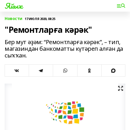
Яйыҡ
Новости
17 ИЮЛЯ 2020, 08:25
"Ремонтларға кәрәк"
Бер мут әҙәм: “Ремонтларға кәрәк”, – тип,
магазиндан банкоматты күтәреп алған да
сыҡҡан.