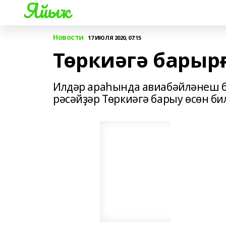
Яйыҡ
Новости
17 ИЮЛЯ 2020, 07:15
Төркиәгә барырғ
Илдәр араһында авиабәйләнеш 
рәсәйҙәр Төркиәгә барыу өсөн би