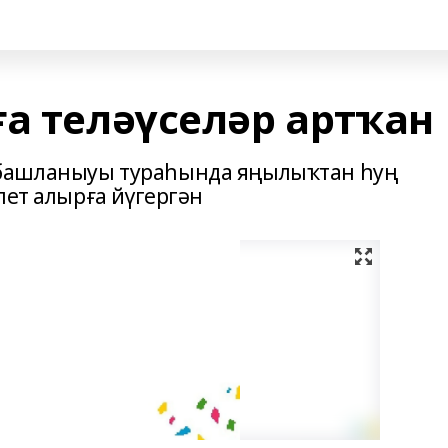
а теләүселәр артҡан
башланыуы тураһында яңылыҡтан һуң
лет алырға йүгергән