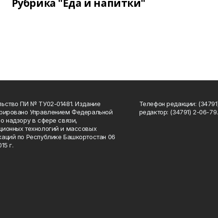
Рубрика "Еда и напитки"
ьство ПИ № ТУ02-01481. Издание
Телефон редакции: (34791
трировано Управлением Федеральной
редактор: (34791) 2-06-79. 
о надзору в сфере связи,
ионных технологий и массовых
аций по Республике Башкортостан 06
15 г.