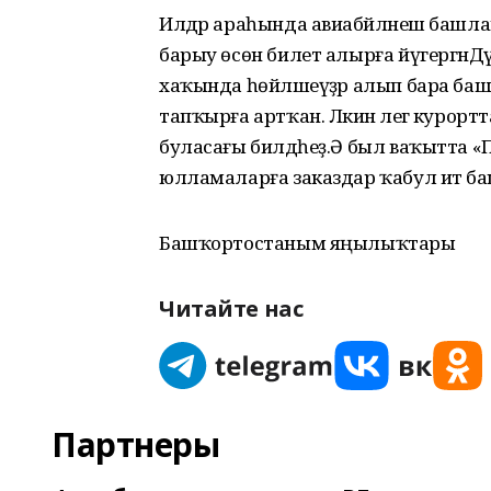
Илдәр араһында авиабәйләнеш башлан
барыу өсөн билет алырға йүгергәнДә
хаҡында һөйләшеүҙәр алып бара башла
тапҡырға артҡан. Ләкин әлегә курор
буласағы билдәһеҙ.Ә был ваҡытта «Пе
юлламаларға заказдар ҡабул итә ба
Башҡортостаным яңылыҡтары
Читайте нас
Партнеры