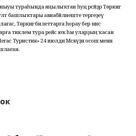
ыуы тураһында яңылыҡтан һуң рәсәйҙәр Төркиәгә
үләт башлыҡтары авиабәйләнеште тергеҙеү
ғас, Төркиәгә билеттарға һорау бер нисә
ттарға тиклем тура рейс юҡ һәм уларҙың ҡасан
гас Туристик» 24 июлдән Мәскәүҙән осош менән
шлаған.