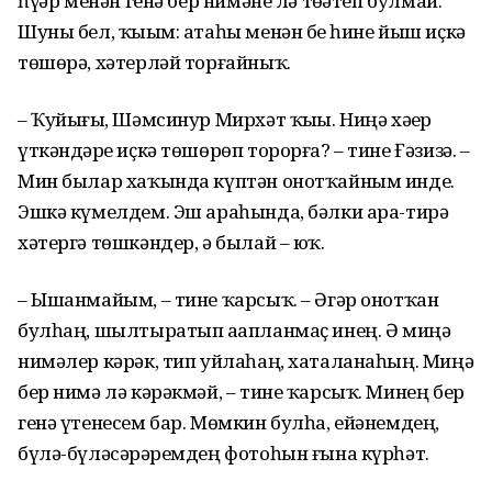
һүҙҙәр менән генә бер нимәне лә төҙәтеп булмай.
Шуны бел, ҡыҙым: атаһы менән беҙ һине йыш иҫкә
төшөрә, хәтерләй торғайныҡ.
– Ҡуйығыҙ, Шәмсинур Мирхәт ҡыҙы. Ниңә хәҙер
үткәндәрҙе иҫкә төшөрөп торорға? – тине Ғәзизә. –
Мин былар хаҡында күптән онотҡайным инде.
Эшкә күмелдем. Эш араһында, бәлки ара-тирә
хәтергә төшкәндер, ә былай – юҡ.
– Ышанмайым, – тине ҡарсыҡ. – Әгәр онотҡан
булһаң, шылтыратып аҙапланмаҫ инең. Ә миңә
нимәлер кәрәк, тип уйлаһаң, хаталанаһың. Миңә
бер нимә лә кәрәкмәй, – тине ҡарсыҡ. Минең бер
генә үтенесем бар. Мөмкин булһа, ейәнемдең,
бүлә-бүләсәрҙәремдең фотоһын ғына күрһәт.