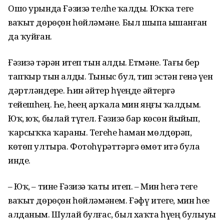
Ошо урында Ғәзизә телһеҙ ҡалды. Юҡҡа теге
ваҡыт дөрөҫөн һөйләмәне. Был шыпа ышанған
да ҡуйған.
Ғәзизә тәрән итеп тын алды. Етмәне. Тағы бер
тапҡыр тын алды. Тыныс бул, тип эстән генә үҙен
дәртләндерҙе. Һин әйтер һүҙеңде әйтергә
тейешһең. Һеҙ, һеҙҙең арҡала мин яңғыҙ ҡалдым.
Юҡ, юҡ, былай түгел. Ғәзизә бар көсөн йыйып,
ҡарсыҡҡа ҡараны. Тегеһе һаман мөлдөрәп,
көтөп ултыра. Фотоһүрәттәргә өмөт итә була
инде.
– Юҡ, – тине Ғәзизә ҡаты итеп. – Мин һеҙгә теге
ваҡыт дөрөҫөн һөйләмәнем. Ғәфү итегеҙ, мин һеҙҙе
алданым. Шулай булғас, был хаҡта һүҙҙең булыуы