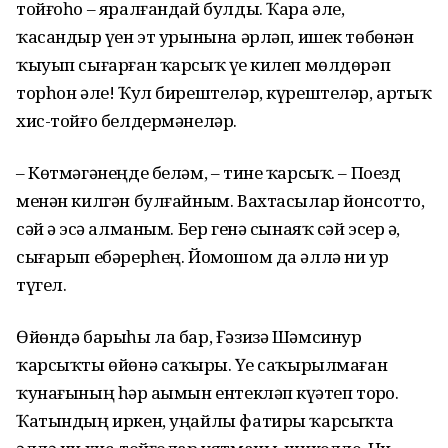
тойғоһо – яралғандай булды. Ҡара әле,
ҡасандыр үҙен эт урынына әрләп, ишек төбөнән
ҡыуып сығарған ҡарсыҡ үҙе килеп мөлдөрәп
торһон әле! Ҡул бирештеләр, күрештеләр, артыҡ
хис-тойғо белдермәнеләр.
– Көтмәгәнеңде беләм, – тине ҡарсыҡ. – Поезд
менән килгән булғайным. Вахтасылар йонсотто,
сәй ҙә эсә алманым. Бер генә сынаяҡ сәй эсер ҙә,
сығарып ебәрерһең. Йомошом да әллә ни ҙур
түгел.
Өйөндә барыһы ла бар, Ғәзизә Шәмсинур
ҡарсыҡты өйөнә саҡырҙы. Үҙе саҡырылмаған
ҡунағының һәр аҙымын ентекләп күҙәтеп торҙо.
Ҡатындың иркен, уңайлы фатиры ҡарсыҡта