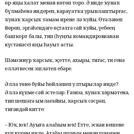
өр-яңы халат менән көтөп торҙо. Ә инде ҡунаҡ
бүлмәһенә индереп, карауатҡа урынлаштырғас,
ҡунаҡ ҡарсыҡ тамам ирене лә ҡуйҙы. Өтәләнеп
йөрөп, эргәһендәге өҫтәлгә сәй ҡуйҙы, үҙебеҙҙең
башҡорт балы, тип (һуңғы командировканан
күстәнәсе) яңы һауыт асты.
Шәмсинур ҡарсыҡ, эҫетте, ахыры, тигәс, тиҙ генә
елләткесен эшләтеп ебәрҙе.
Әллә төнө буйы һөйләшеп ултырҙылар инде?
Әллә күпме сәй эстеләр. Ғәзизә, ҡунаҡ хөрмәтенә,
тип шешәгә ымлағайны, ҡарсыҡ сәсрәп,
тигәндәй китте:
– Юҡ, юҡ! Ауыҙға алаһым юҡ! Етте, эскән кешене
күп күрҙем инде. Атаһы шуның менән ғүмерен