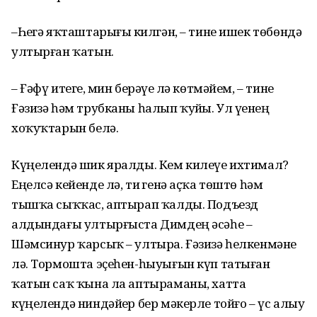
–Һеҙгә яҡташтарығыҙ килгән, – тине ишек төбөндә
ултырған ҡатын.
– Ғәфү итегеҙ, мин берәүҙе лә көтмәйем, – тине
Ғәзизә һәм трубканы һалып ҡуйҙы. Ул үҙенең
хоҡуҡтарын белә.
Күңелендә шик яралды. Кем килеүе ихтимал?
Еңелсә кейенде лә, тиҙ генә аҫҡа төштө һәм
тышҡа сыҡҡас, аптырап ҡалды. Подъезд
алдындағы ултырғыста Димдең әсәһе –
Шәмсинур ҡарсыҡ – ултыра. Ғәзизә һелкенмәне
лә. Тормошта эҫеһен-һыуығын күп татыған
ҡатын саҡ ҡына ла аптыраманы, хатта
күңелендә ниндәйҙер бер мәкерле тойғо – үс алыу