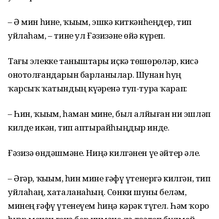
– Ә мин һине, ҡыҙым, эшкә киткәнһеңдер, тип
уйлаһам, – тине ул Ғәзизәне өйҙә күреп.
Тағы элекке таныштарҙы иҫкә төшөрҙөләр, кисә
онотолғандарын барланылар. Шунан һуң
ҡарсыҡ ҡатындың күҙҙәренә туп-тура ҡарап:
– Һин, ҡыҙым, һаман мине, был алйыған ни эшләп
килде икән, тип аптырайһыңдыр инде.
Ғәзизә өндәшмәне. Ниңә килгәнен үҙе әйтер әле.
– Әгәр, ҡыҙым, һин мине ғәфү үтенергә килгән, тип
уйлаһаң, хаталанаһың. Сөнки шуны беләм,
минең ғәфү үтенеүем һиңә кәрәк түгел. Һәм ҡоро