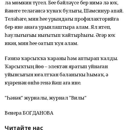
ла мөмкин түгел. Беҙҙе бәйләүсе бер нимә лә юҡ,
йәнегеҙ теләгәнсә ҡунаҡ булығыҙ, Шәмсинур апай.
Теләһәгеҙ, мин һеҙҙе урындағы профилакторийға
бер-ике аҙнаға урынлаштыра алам. Ял итеп,
һаулығығыҙҙы нығытып ҡайтырһығыҙ. Әгәр юҡ
икән, мин һеҙҙе оҙатып ҡуя алам.
Ғәзизә ҡарсыҡҡа ҡараны һәм аптырап ҡалды.
Ҡарсыҡтың йөҙө – электән яратып уйнаған
уйынсығын юғалтҡан баланыҡы һымаҡ, ә
күҙҙәренән өнһөҙ генә йәш аға ине.
"Һәнәк" журналы, журнал "Вилы"
Венера БОГДАНОВА
Читайте нас