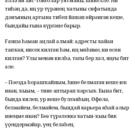
әллә ни хис-тойғолар уятманы, шикелле. Ни
тиһәң дә, иң ҙур түрәнең ҡатыны сифатында
донъяның артына тибеп йәшәп өйрәнгән кеше,
бындайҙы ғына күргәне барҙыр.
Ғәзизә һаман аңлай алмай: адресты ҡайҙан
тапҡан, нисек килгән һәм, иң мөһиме, ни өсөн
килгән? Улы менән килһә, тағы бер хәл, яңғыҙ бит
әле.
– Поезда һорашҡайным, һине белмәгән кеше юҡ
икән, ҡыҙым, – тине аптырап ҡарсыҡ. Бына бит,
бында килеп, ҙур кеше булғанһың. Өфөлә,
белмәйем, белмәйем, бындай карьера яһай алыр
инеңме икән? Беҙҙә түрәлеккә ҡатын-ҡыҙҙы бик
үҫендермәйҙәр, үҙең беләһең.