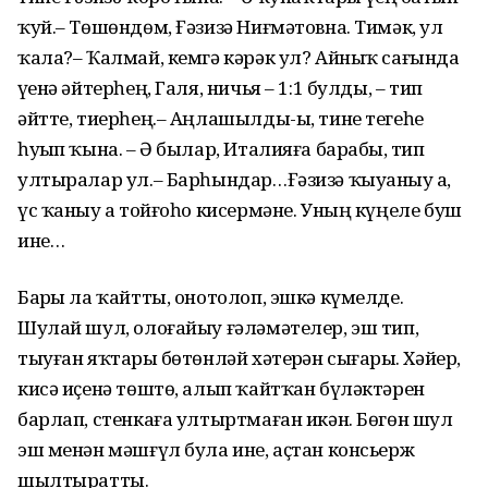
Барҙы ла ҡайтты, онотолоп, эшкә күмелде.
Шулай шул, олоғайыу ғәләмәтелер, эш тип,
тыуған яҡтарҙы бөтөнләй хәтерҙән сығарҙы. Хәйер,
кисә иҫенә төштө, алып ҡайтҡан бүләктәрен
барлап, стенкаға ултыртмаған икән. Бөгөн шул
эш менән мәшғүл була ине, аҫтан консьерж
шылтыратты.