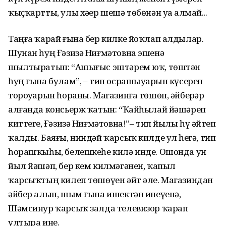
ҡыҫҡартты, улы хәҙер шешә төбөнән уҙа алмай...
Таңға ҡарай ғына бер килке йоҡлап алдылар.
Шунан һуң Ғәзизә Ниғмәтовна эшенә
шылтыратып: “Ашығыс эштәрем юҡ, төштән
һуң ғына булам”, – тип осрашыуҙарын күсереп
тороуҙарын һораны. Магазинға төшөп, әйберҙәр
алғанда консьерж ҡатын: “Ҡайһылай йәшәреп
киттегеҙ, Ғәзизә Ниғмәтовна!”– тип йылы һүҙ әйтеп
ҡалды. Баяғы, ниндәй ҡарсыҡ килде ул һеҙгә, тип
һорашҡыһы, белешкеһе килә инде. Ошонда ун
йыл йәшәп, бер кем килмәгәнен, ҡапыл
ҡарсыҡтың килеп төшөүен әйт әле. Магазиндан
әйбер алып, шым ғына ишектән инеүенә,
Шәмсинур ҡарсыҡ залда телевизор ҡарап
ултыра ине.