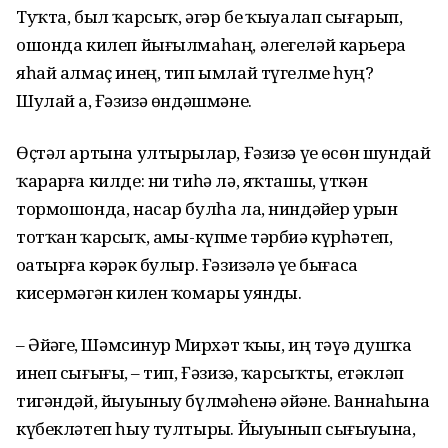
Туҡта, был ҡарсыҡ, әгәр беҙ ҡыуалап сығарып,
ошонда килеп йығылмаһаң, әлегеләй карьера
яһай алмаҫ инең, тип ымлай түгелме һуң?
Шулай ҙа, Ғәзизә өндәшмәне.
Өҫтәл артына ултырҙылар, Ғәзизә үҙе өсөн шундай
ҡарарға килде: ни тиһә лә, яҡташы, үткән
тормошонда, насар булһа ла, ниндәйҙер урын
тотҡан ҡарсыҡ, аҙмы-күпме тәрбиә күрһәтеп,
оҙатырға кәрәк булыр. Ғәзизәлә үҙе бығаса
кисермәгән килен ҡомары уянды.
– Әйҙәгеҙ, Шәмсинур Мирхәт ҡыҙы, иң тәүҙә душҡа
инеп сығығыҙ, – тип, Ғәзизә, ҡарсыҡты, етәкләп
тигәндәй, йыуыныу бүлмәһенә әйҙәне. Ваннаһына
күбекләтеп һыу тултырҙы. Йыуынып сығыуына,