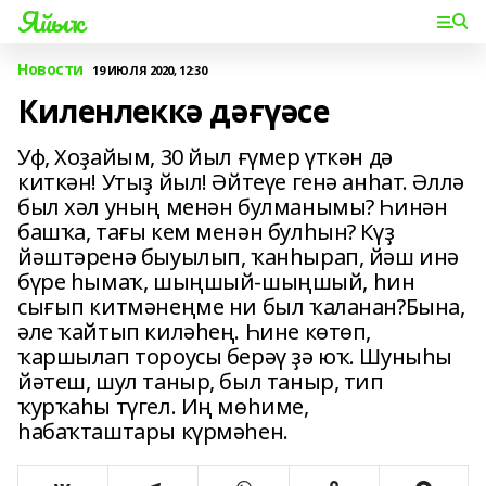
Яйыҡ
Новости
19 ИЮЛЯ 2020, 12:30
Киленлеккә дәғүәсе
Уф, Хоҙайым, 30 йыл ғүмер үткән дә
киткән! Утыҙ йыл! Әйтеүе генә анһат. Әллә
был хәл уның менән булманымы? Һинән
башҡа, тағы кем менән булһын? Күҙ
йәштәренә быуылып, ҡанһырап, йәш инә
бүре һымаҡ, шыңшый-шыңшый, һин
сығып китмәнеңме ни был ҡаланан?Бына,
әле ҡайтып киләһең. Һине көтөп,
ҡаршылап тороусы берәү ҙә юҡ. Шуныһы
йәтеш, шул таныр, был таныр, тип
ҡурҡаһы түгел. Иң мөһиме,
һабаҡташтары күрмәһен.