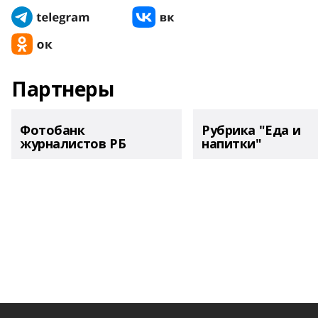
Партнеры
Фотобанк
Рубрика "Еда и
журналистов РБ
напитки"