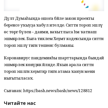
Дәүләт Думаһында ошоға бәйле закон проекты
беренсе уҡыуҙа ҡабул ителде. Ситтән тороп эшләү
өс төргә бүленә – даими, ваҡытлыса һәм ҡатнаш
эшмәкәрлек. Быға тиклем Хеҙмәт кодексында ситтән
тороп эшләү тигән төшөнсә булманы.
Коронавирус пандемияһы шарттарында бындай
эшмәкәрлек көнүҙәккә әйләнде. Яҡын арала ситтән
тороп эшләгән хеҙмәткәр тигән атама ҡанун менән
нығытыласаҡ.
Сығанаҡ: https://bash.news/bash/news/128812
Читайте нас