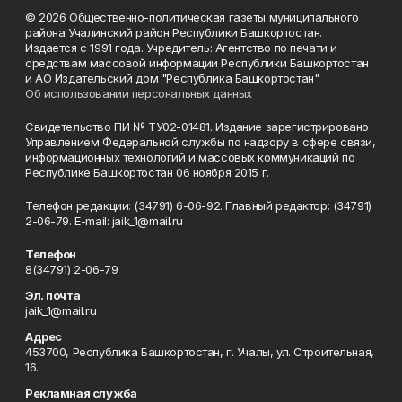
© 2026 Общественно-политическая газеты муниципального
района Учалинский район Республики Башкортостан.
Издается с 1991 года. Учредитель: Агентство по печати и
средствам массовой информации Республики Башкортостан
и АО Издательский дом "Республика Башкортостан".
Об использовании персональных данных
Свидетельство ПИ № ТУ02-01481. Издание зарегистрировано
Управлением Федеральной службы по надзору в сфере связи,
информационных технологий и массовых коммуникаций по
Республике Башкортостан 06 ноября 2015 г.
Телефон редакции: (34791) 6-06-92. Главный редактор: (34791)
2-06-79. Е-mаil: jaik_1@mail.ru
Телефон
8(34791) 2-06-79
Эл. почта
jaik_1@mail.ru
Адрес
453700, Республика Башкортостан, г. Учалы, ул. Строительная,
16.
Рекламная служба