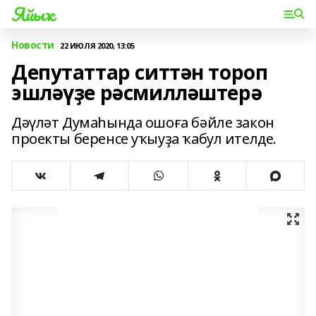
Яйыҡ
Новости
22 ИЮЛЯ 2020, 13:05
Депутаттар ситтән тороп
эшләүҙе рәсмилләштерә
Дәүләт Думаһында ошоға бәйле закон
проекты беренсе уҡыуҙа ҡабул ителде.