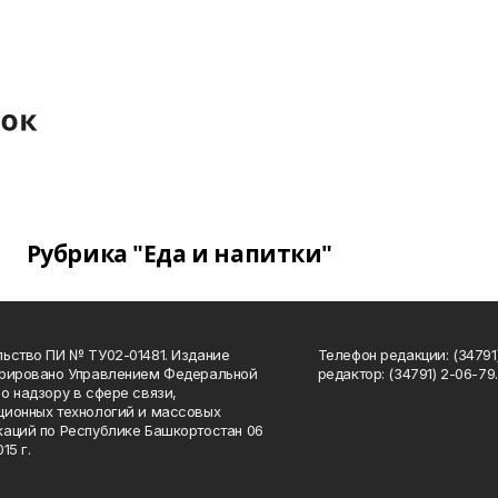
Рубрика "Еда и напитки"
ьство ПИ № ТУ02-01481. Издание
Телефон редакции: (34791
трировано Управлением Федеральной
редактор: (34791) 2-06-79. 
о надзору в сфере связи,
ионных технологий и массовых
аций по Республике Башкортостан 06
15 г.