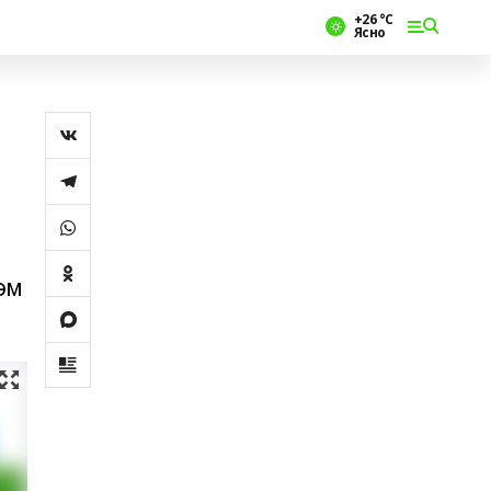
+26 °С
Ясно
әм