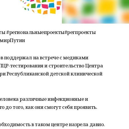
ты #региональныепроекты#регпроекты
имирПутин
в поддержал на встрече с медиками
ПЦР-тестирования и строительство Центра
при Республиканской детской клинической
 человека различные инфекционные и
 до того, как они смогут себя проявить.
еобходимость в таком центре назрела давно.