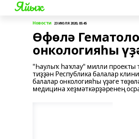
Яйыҡ
Новости
23 ИЮЛЯ 2020, 05:45
Өфөлә Гематоло
онкологияһы үҙ
"Һаулыҡ һаҡлау" милли проекты 
тиҙҙән Республика балалар клин
балалар онкологияһы үҙәге төҙөл
медицина хеҙмәткәрҙәренең ос