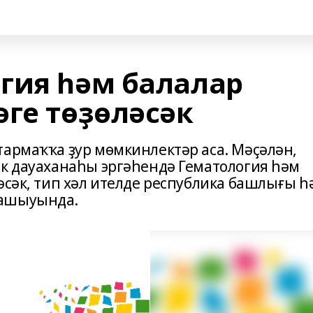
гия һәм балалар
әге төҙөләсәк
тармаҡҡа ҙур мөмкинлектәр аса. Мәҫәлән,
ик дауаханаһы эргәһендә Гематология һәм
әсәк, тип хәл ителде республика башлығы һ
рашыуында.