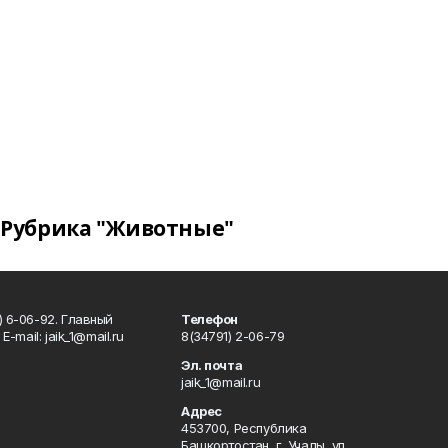
Рубрика "Животные"
) 6-06-92. Главный
Телефон
Е-mаil: jaik_1@mail.ru
8(34791) 2-06-79
Эл. почта
jaik_1@mail.ru
Адрес
453700, Республика
Башкортостан, г. Учалы, ул.