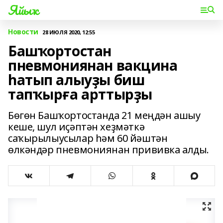
Яйыҡ
Новости
28 ИЮЛЯ 2020, 12:55
Башҡортостан
пневмониянан вакцина
һатып алыуҙы биш
тапҡырға арттырҙы
Бөгөн Башҡортостанда 21 меңдән ашыу
кеше, шул иҫәптән хеҙмәткә
саҡырылыусылар һәм 60 йәштән
өлкәндәр пневмониянан прививка алды.