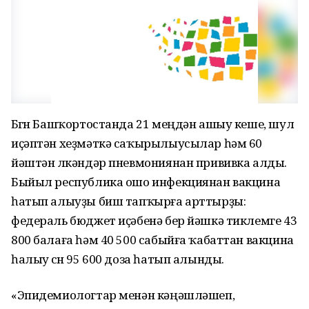
Бөгөн Башҡортостанда 21 меңдән ашыу кеше, шул
иҫәптән хеҙмәткә саҡырылыусылар һәм 60
йәштән өлкәндәр пневмониянан прививка алды.
Быйыл республика ошо инфекциянан вакцина
һатып алыуҙы биш тапҡырға арттырҙы:
федераль бюджет иҫәбенә бер йәшкә тиклемге 43
800 балаға һәм 40 500 сабыйға ҡабаттан вакцина
һалыу өсөн 95 600 доза һатып алынды.
«Эпидемиологтар менән кәңәшләшеп,