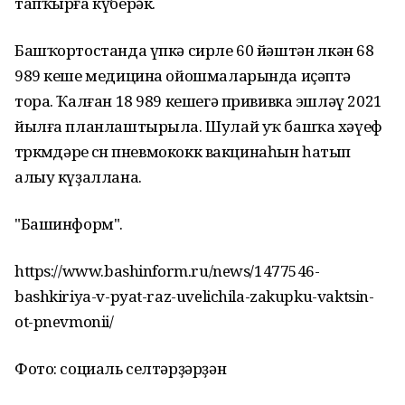
тапҡырға күберәк.
Башҡортостанда үпкә сирле 60 йәштән өлкән 68
989 кеше медицина ойошмаларында иҫәптә
тора. Ҡалған 18 989 кешегә прививка эшләү 2021
йылға планлаштырыла. Шулай уҡ башҡа хәүеф
төркөмдәре өсөн пневмококк вакцинаһын һатып
алыу күҙаллана.
"Башинформ".
https://www.bashinform.ru/news/1477546-
bashkiriya-v-pyat-raz-uvelichila-zakupku-vaktsin-
ot-pnevmonii/
Фото: социаль селтәрҙәрҙән