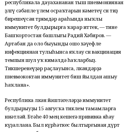
республикала дауахананан тыш пневмониянан
өҙлөгөү сәбәпле үлем осраҡтарын кәметеү өсөн тиҙ
бирешеүсән төркөмдәр араһында ныҡлы
иммунитет булдырырға ҡарар иттек, — тине
Башҡортостан башлығы Радий Хәбиров. —
Артабан да оло быуынды ошо хәүефле
инфекциянан тулыһынса яҡлау өсөн вакцинация
темпын шул уҡ кимәлдә һаҡларбыҙ.
Тикшеренеүҙәр раҫлауынса, өлкәндәрҙә
пневмококтан иммунитет биш йылдан ашыу
һаҡлана».
Республика өлкән йәштәгеләрҙә иммунитет
булдырыуҙы 15 авгусҡа тиклем тамамларға
ниәтләй. Бөтәһе 40 мең кешегә прививка яһау
күҙаллана. Был күрһәткес былтырғынан дүрт