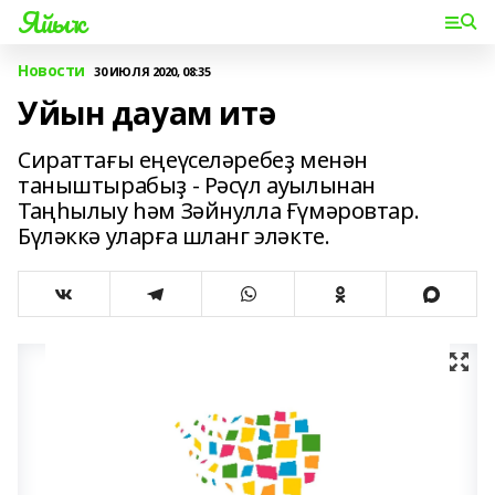
Яйыҡ
Новости
30 ИЮЛЯ 2020, 08:35
Уйын дауам итә
Сираттағы еңеүселәребеҙ менән
таныштырабыҙ - Рәсүл ауылынан
Таңһылыу һәм Зәйнулла Ғүмәровтар.
Бүләккә уларға шланг эләкте.