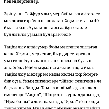
һөйөндөргәндәр.
Зәйнулла Тайфур улы ғүмер буйы тип әйтерлек
механизатор булып эшләгән. Хеҙмәт стажы 40
йылға яҡын. Ауылдаштары ағайҙы егәрле,
булдыҡлы уҙаман булараҡ белә.
Таңһылыу апай ғүмер буйы мәктәптә эшләгән
кеше. Хеҙмәт, черчение, йыр дәрестәренән
уҡытҡан. Һуңынан китапханасы ла булып
эшләгән. Дөйөм хеҙмәт стажы өс тиҫтә йыл.
Таңһылыу Мөхәррәм ҡыҙы ҡәләм тирбәтергә
бик оҫта. Уның хикәйәләре “Яйыҡ” гәзитендә лә
баҫылғаны булды. Тағы ла апайыбыҙҙың ижад
емештәре “Ағиҙел”, “Шоңҡар” журналдарында,
“Иҙел башы” альманахында, “Урал” гәзитендә
донъя күргән. Ижад еңеүсебеҙҙең айырылғыһыҙ