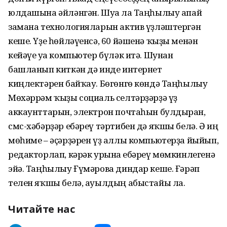
юлдашына әйләнгән. Шуға ла Таңһылыу апай
замана технологияларын актив үҙләштергән
кеше. Үҙе һөйләүенсә, 60 йәшенә ҡыҙы менән
кейәүе уға компьютер бүләк итә. Шунан
башланып киткән дә инде интернет
киңлектәрен байҡау. Бөгөнгө көндә Таңһылыу
Мөхәррәм ҡыҙы социаль селтәрҙәрҙә үҙ
аккаунттарын, электрон почтаһын булдырған,
смс-хәбәрҙәр ебәреү тәртибен дә яҡшы белә. Ә иң
мөһиме – әҫәрҙәрен үҙ аллы компьютерҙа йыйып,
редакторлап, кәрәк урынға ебәреү мөмкинлегенә
эйә. Таңһылыу Ғүмәрова диндар кеше. Ғәрәп
телен яҡшы белә, ауылдың абыстайы ла.
Читайте нас