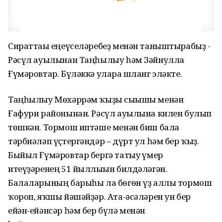
Сираттағы еңеүселәребеҙ менән таныштырабыҙ -
Рәсүл ауылынан Таңһылыу һәм Зәйнулла
Ғүмәровтар. Бүләккә уларға шланг эләкте.
Таңһылыу Мөхәррәм ҡыҙы сығышы менән
Ғафури районынан. Рәсүл ауылына килен булып
төшкән. Тормош иптәше менән биш бала
тәрбиәләп үҫтергәндәр – дүрт ул һәм бер ҡыҙ.
Быйыл Ғүмәровтар бергә татыу ғүмер
итеүҙәренең 51 йыллығын билдәләгән.
Балаларының барыһы ла бөгөн үҙ аллы тормош
ҡороп, яҡшы йәшәйҙәр. Ата-әсәләрен ун бер
ейән-ейәнсәр һәм бер бүлә менән