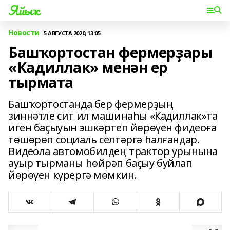
Яйыҡ
Новости
5 АВГУСТА 2020, 13:05
Башҡортостан фермерҙары
«Кадиллак» менән ер
тырмата
Башҡортостанда бер фермерҙың
зиннәтле сит ил машинаһы «Кадиллак»та
иген баҫыуын эшкәртеп йөрөүен фидеоға
төшөрөп социаль селтәргә һалғандар.
Видеола автомобилдең трактор урынына
ауыр тырманы һөйрәп баҫыу буйлап
йөрөүен күрергә мөмкин.