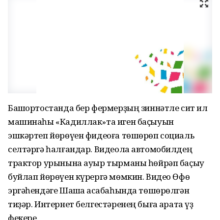
Башҡортостанда бер фермерҙың зиннәтле сит ил
машинаһы «Кадиллак»та иген баҫыуын
эшкәртеп йөрөүен фидеоға төшөрөп социаль
селтәргә һалғандар. Видеола автомобилдең
трактор урынына ауыр тырманы һөйрәп баҫыу
буйлап йөрөүен күрергә мөмкин. Видео Өфө
эргәһендәге Шаҡша ҡасабаһында төшөрөлгән
тиҙәр. Интернет белгестәренең быға ҡарата үҙ
фекере.