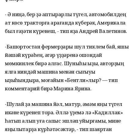
- Ә ниңә, бер ҙә аптырарлыҡ түгел, автомобилдең
ат көсө тракторға ҡарағанда күберәк, Америкала
был ғәҙәти күренеш, - тип яҙа Андрей Валетинов.
-Башҡортостан фермерҙары шул тиклем бай, яҡшы
йәшәй күрәһең, әгәр үҙҙәренә ошондай
мөмкинлек бирә алғас. Шуныһы ҡыҙыҡ, авторҙың
ялға ниндәй машина менән сығыуы
ҡыҙыҡһындыра, моғайын «Бентли»лыр? — тип
комментарий бирә Марина Ярина.
-Шулай ҙа машина йәл, матур, әмәм яңы түгел
икәне күренеп тора. Әллә үҙемә лә «Кадиллак»
һатып алып уға сапҡыс эшләп ҡуйырғамы, мине
яңылыҡтарҙа күрһәтәсәктәр, - тип шаяртҡан