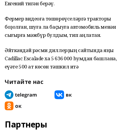
Евгений тигән берәү.
Фермер видеоға төшөрөүселәргә тракторы
боҙолған, шуға ла баҫыуға автомобиль менән
сығырға мәжбүр булдым, тип аңлатҡан.
Әйткәндәй рәсми диллерҙың сайтында яңы
Cadillac Escalade хаҡ 5 636 000 һумдан башлана,
ҡеүәте 500 ат көсөн тәшкил итә
Читайте нас
Партнеры