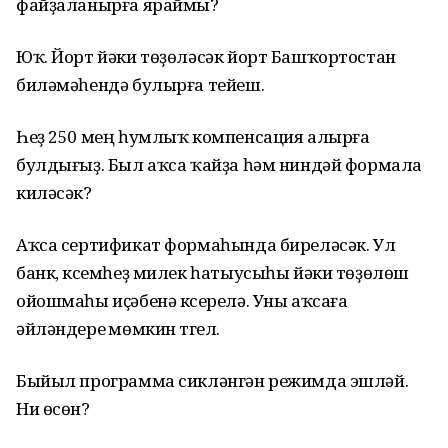
файҙаланырға яраймы?
Юҡ. Йорт йәки төҙөләсәк йорт Башҡортостан
биләмәһендә булырға тейеш.
Һеҙ 250 мең һумлыҡ компенсация алырға
булдығыҙ. Был аҡса ҡайҙа һәм ниндәй формала
киләсәк?
Аҡса сертификат формаһында биреләсәк. Ул
банк, күсемһеҙ милек һатыусыһы йәки төҙөлөш
ойошмаһы иҫәбенә күсерелә. Уны аҡсаға
әйләндереү мөмкин түгел.
Быйыл программа сикләнгән режимда эшләй.
Ни өсөн?