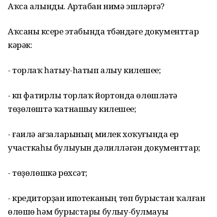
Аҡса алынды. Артабан нимә эшләргә?
Аҡсаны күсереү этабында түбәндәге документтар
кәрәк:
- торлаҡ һатыу-һатып алыу килешеүе;
- күп фатирлы торлаҡ йортонда өлөшләтә
төҙөлөштә ҡатнашыу килешеүе;
- ғаилә ағзаларының милек хоҡуғында ер
участкаһы булыуын дәлилләгән документтар;
- төҙөлөшкә рөхсәт;
- кредиторҙан ипотеканың төп бурыстан ҡалған
өлөшө һәм бурыстары булыу-булмауы