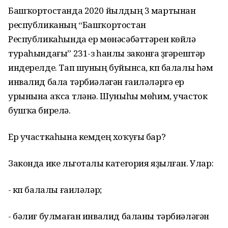
Башҡортостанда 2020 йылдың 3 мартынан
республиканың “Башҡортостан
Республикаһында ер мөнәсәбәттәрен көйләү
тураһындағы” 231-з һанлы законға үҙгәрештәр
индерелде. Тап шуның буйынса, күп балалы һәм
инвалид бала тәрбиәләгән ғаиләләргә ер
урынына аҡса түләнә. Шуныһы мөһим, участок
бушҡа бирелә.
Ер участкаһына кемдең хоҡуғы бар?
Законда ике льготалы категория яҙылған. Улар:
- күп балалы ғаиләләр;
- бәлиғ булмаған инвалид баланы тәрбиәләгән