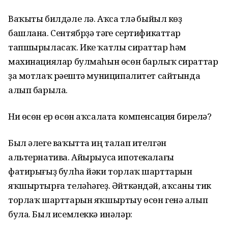
Ваҡыты билдәле лә. Аҡса түләү быйыл көҙ
башлана. Сентябрҙә тәүге сертификаттар
тапшырыласаҡ. Ике ҡатлы сираттар һәм
махинациялар булмаһын өсөн барлыҡ сираттар
ҙа мотлаҡ рәүештә муниципалитет сайтында
алып барыла.
Ни өсөн ер өсөн аҡсалата компенсация бирелә?
Был әлеге ваҡытта иң талап ителгән
альтернатива. Айырыуса ипотекалағы
фатирығыҙ булһа йәки торлаҡ шарттарын
яҡшыртырға теләһәгеҙ. Әйткәндәй, аҡсаны тик
торлаҡ шарттарын яҡшыртыу өсөн генә алып
була. Был исемлеккә инәләр: