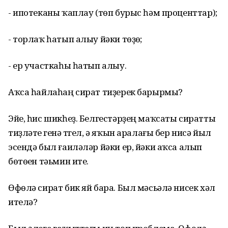
- ипотеканы ҡаплау (төп бурыс һәм проценттар);
- торлаҡ һатып алыу йәки төҙөү;
- ер участкаһы һатып алыу.
Аҡса һайлаһаң сират тиҙерек барырмы?
Эйе, һис шикһеҙ. Белгестәрҙең маҡсаты сиратты
тиҙләтеү генә түгел, ә яҡын аралағы бер нисә йыл
эсендә был ғаиләләр йәки ер, йәки аҡса алып
бөтөүен тәьмин итеү.
Өфөлә сират бик яй бара. Был мәсьәлә нисек хәл
ителә?