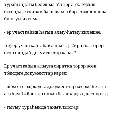
тураһындағы белешмә. Ул торлаҡ, төҙөлөү
өҫтөндәге торлаҡ йәки шәхси йорт төҙөлөшөнә
булыуы ихтимал.
- ер участкаһын һатып алыу-һатыу килешеүе.
Һеҙ ер участкаһы һайланығыҙ. Сиратҡа торор
өсөн ниндәй документтар кәрәк?
Ер участкаһын алыуға сиратҡа торор өсөн
түбәндәге документтар кәрәк:
- шәхесте раҫлаусы документтар күсермәһе: ата-
әсә һәм 14 йәштән өлкән балаларҙың паспорты;
- тыуыу тураһында таныҡлыҡтар;