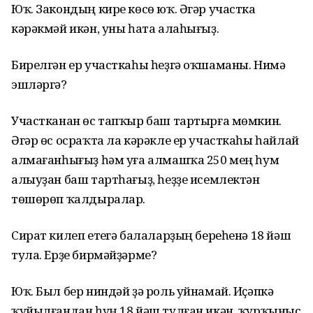
Юҡ. Закондың кире көсө юҡ. Әгәр участка
кәрәкмәй икән, уны һата алаһығыҙ.
Бирелгән ер участкаһы һеҙгә оҡшаманы. Нимә
эшләргә?
Участканан өс тапҡыр баш тартырға мөмкин.
Әгәр өс осраҡта ла кәрәкле ер участкаһы һайлай
алмағанһығыҙ һәм уға алмашҡа 250 мең һум
алыуҙан баш тартһағыҙ, һеҙҙе исемлектән
төшөрөп ҡалдыралар.
Сират килеп етеүгә балаларҙың береһенә 18 йәш
тула. Ерҙе бирмәйҙәрме?
Юҡ. Был бер ниндәй ҙә роль уйнамай. Иҫәпкә
ҡуйылғандан һуң 18 йәш тулған икән, ҡурҡыныс