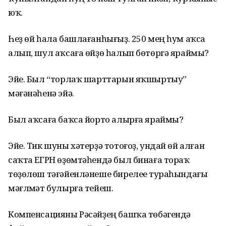
юҡ.
Һеҙ өй һала башлағанһығыҙ. 250 мең һум аҡса
алып, шул аҡсаға өйҙө һалып бөтөргә яраймы?
Эйе. Был “торлаҡ шарттарын яҡшыртыу”
мәғәнәһенә эйә.
Был аҡсаға баҡса йорто алырға яраймы?
Эйе. Тик шуны хәтерҙә тотоғоҙ, ундай өй алған
саҡта ЕГРН өҙөмтәһендә был бинаға тораҡ
төҙөлөш тәғәйенләнеше бирелеүе тураһындағы
мәғлүмәт булырға тейеш.
Компенсацияны Рәсәйҙең башҡа төбәгендә