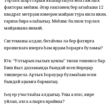
Торлаҡ шарттарын яҡшыртыуға мохтажлыҡ
факторы мөһим. Әгәр ғаиләнең бер ағзаһына 12
квадрат метрҙан кәмерәк майҙан тура килә икән,
ғариза бирә алаһығыҙ. Мөһим: балкон торлаҡ
майҙанына инмәй.
Системаны алдап, бөтәһенә лә бер фатирға
пропискаға инергә һәм ярҙам һорарға буламы?
Юҡ. “Ултырыҡлылыҡ цензы” тигән төшөнсә бар.
Биш йыл дауамында бындай күсеп йөрөүҙәр
тикшерелә. Артыҡ һорауҙар булмаһын өсөн
бындай аҙымға бармағыҙ.
Һеҙ ер участкаһы алдығыҙ. Уны алғас, кире
уйлап, аҡса алырға яраймы?