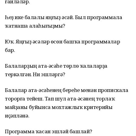
ғаиләләр.
Һеҙ ике балалы яңғыҙ әсәй. Был программала
ҡатнаша алаһығыҙмы?
Юҡ. Яңғыҙ әсәләр өсөн башҡа программалар
бар.
Балаларҙың ата-әсәһе төрлө ҡалаларҙа
теркәлгән. Ни эшләргә?
Балалар ата-әсәһенең береһе менән пропискала
торорға тейеш. Тап шул ата-әсәнең торлаҡ
майҙаны буйынса мохтажлыҡ критерийы
иҫәпләнә.
Программа ҡасан эшләй башлай?