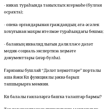
- никах тураһында таныҡлыҡ күсермәһе (булған
осраҡта);
- опека органдарынан граждандың ата-әсәлек
хоҡуғынан мәхрүм ителмәүе тураһындағы бешмә;
- баланың инвалидлығын дәлилләүсе дәүләт
медик-социаль экспертиза хеҙмәте
документтары (әгәр булһа).
Ғаризаны бушлай “Дәүләт хеҙмәттәре” порталы
аша йәки Күп функциялы үҙәккә барып
тапшырырға мөмкин.
Күп балалы ғаиләләргә башҡа талаптар бармы?