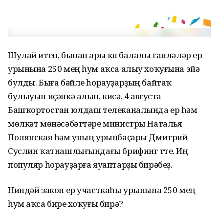
Шулай итеп, бынан ары күп балалы ғаиләләр ер
урынына 250 мең һум аҡса алыу хоҡуғына эйә
булды. Быға бәйле һорауҙарҙың байтаҡ
булыуын иҫәпкә алып, кисә, 4 августа
Башҡортостан юлдаш телеканалында ер һәм
мөлкәт мөнәсәбәттәре министры Наталья
Полянская һәм уның урынбаҫары Дмитрий
Суслин ҡатнашлығындағы брифинг үтте. Иң
популяр һорауҙарға яуаптарҙы бирәбеҙ.
Ниндәй закон ер участкаһы урынына 250 мең
һум аҡса биреү хоҡуғы бирә?