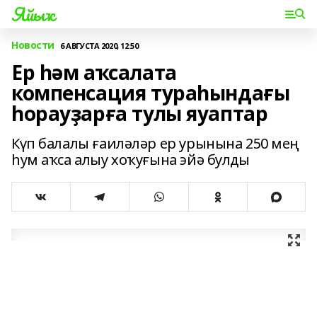
Яйыҡ
Новости
6 АВГУСТА 2020, 12:50
Ер һәм аҡсалата
компенсация тураһындағы
һорауҙарға тулы яуаптар
Күп балалы ғаиләләр ер урынына 250 мең
һум аҡса алыу хоҡуғына эйә булды