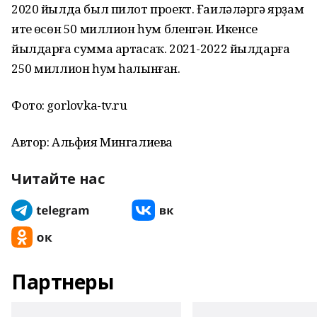
2020 йылда был пилот проект. Ғаиләләргә ярҙам
итеү өсөн 50 миллион һум бүленгән. Икенсе
йылдарға сумма артасаҡ. 2021-2022 йылдарға
250 миллион һум һалынған.
Фото: gorlovka-tv.ru
Автор: Альфия Мингалиева
Читайте нас
Партнеры