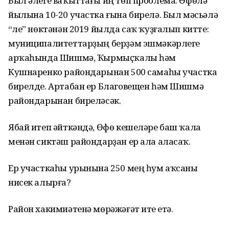
Был әлеге ваҡыттағы иң төп проблема. Өфөлә
йылына 10-20 участка ғына бирелә. Был мәсьәлә
“үле” нөктәнән 2019 йылда саҡ ҡуҙғалып китте:
муниципалитеттарҙың берҙәм эшмәкәрлеге
арҡаһында Шишмә, Ҡырмыҫҡалы һәм
Кушнаренко райондарынан 500 самаһы участка
бирелде. Артабан ер Благовещен һәм Шишмә
райондарынан биреләсәк.
Ябай итеп әйткәндә, Өфө кешеләре баш ҡала
менән сиктәш райондарҙан ер ала аласаҡ.
Ер участкаһы урынына 250 мең һум аҡсаны
нисек алырға?
Район хакимиәтенә мөрәжәғәт итеү етә.