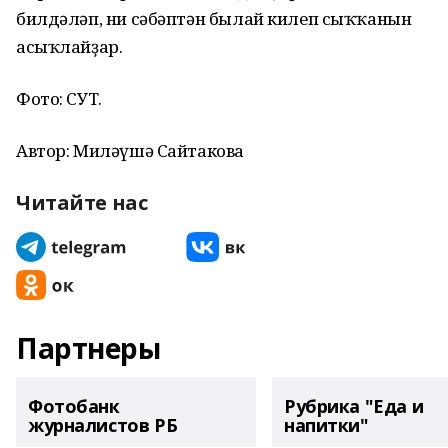
билдәләп, ни сәбәптән былай килеп сыҡҡанын
асыҡлайҙар.
Фото: СУТ.
Автор: Миләүшә Сайтакова
Читайте нас
Партнеры
Фотобанк
Рубрика "Еда и
журналистов РБ
напитки"