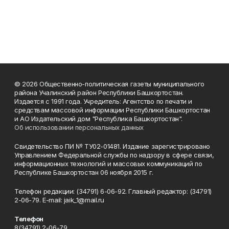
© 2026 Общественно-политическая газеты муниципального
района Учалинский район Республики Башкортостан.
Издается с 1991 года. Учредитель: Агентство по печати и
средствам массовой информации Республики Башкортостан
и АО Издательский дом "Республика Башкортостан".
Об использовании персональных данных
Свидетельство ПИ № ТУ02-01481. Издание зарегистрировано
Управлением Федеральной службы по надзору в сфере связи,
информационных технологий и массовых коммуникаций по
Республике Башкортостан 06 ноября 2015 г.
Телефон редакции: (34791) 6-06-92. Главный редактор: (34791)
2-06-79. Е-mаil: jaik_1@mail.ru
Телефон
8(34791) 2-06-79