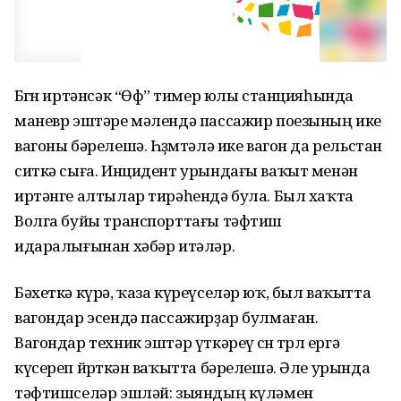
Бөгөн иртәнсәк “Өфө” тимер юлы станцияһында
маневр эштәре мәлендә пассажир поезының ике
вагоны бәрелешә. Һөҙөмтәлә ике вагон да рельстан
ситкә сыға. Инцидент урындағы ваҡыт менән
иртәнге алтылар тирәһендә була. Был хаҡта
Волга буйы транспорттағы тәфтиш
идаралығынан хәбәр итәләр.
Бәхеткә күрә, ҡаза күреүселәр юҡ, был ваҡытта
вагондар эсендә пассажирҙар булмаған.
Вагондар техник эштәр үткәреү өсөн төрлө ергә
күсереп йөрөткән ваҡытта бәрелешә. Әле урында
тәфтишселәр эшләй: зыяндың күләмен