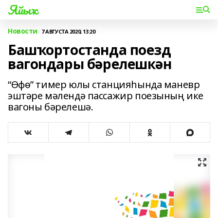
Яйыҡ
Новости
7 АВГУСТА 2020, 13:20
Башҡортостанда поезд
вагондары бәрелешкән
“Өфө” тимер юлы станцияһында маневр
эштәре мәлендә пассажир поезының ике
вагоны бәрелешә.