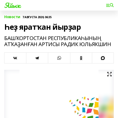
Яйыҡ
Новости
7 АВГУСТА 2020, 06:35
Һеҙ яратҡан йырҙар
БАШҠОРТОСТАН РЕСПУБЛИКАҺЫНЫҢ
АТҠАҘАНҒАН АРТИСЫ РАДИК ЮЛЬЯКШИН