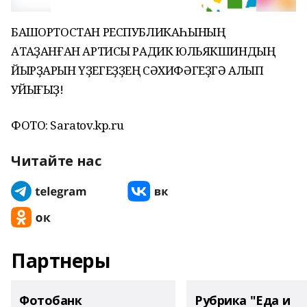
БАШҠОРТОСТАН РЕСПУБЛИКАҺЫНЫҢ
АТҠАҘАНҒАН АРТИСЫ РАДИК ЮЛЬЯКШИНДЫҢ
ЙЫРҘАРЫН ҮҘЕГЕҘҘЕҢ СӘХИФӘГЕҘГӘ АЛЫП
ҠУЙЫҒЫҘ!
ФОТО: Saratov.kp.ru
Читайте нас
Партнеры
Фотобанк
Рубрика "Еда и