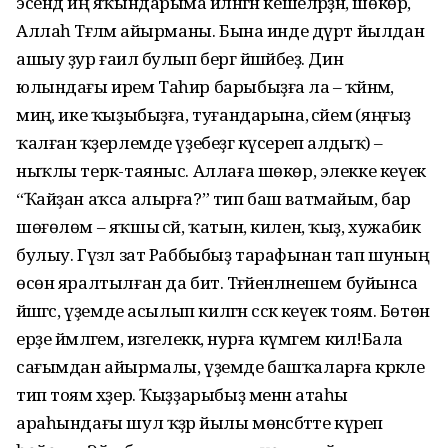
эсендә иң яҡындарыма әйләнгән кешеләрҙән, шөкөр,
Аллаһ Тәғәләм айырманы. Бына инде дүрт йылдан
ашыу ҙур ғаилә булып бергә йәшәйбеҙ. Дин
юлындағы ирем Таһир барыбыҙға ла – ҡәйнәмә,
миңә, ике ҡыҙыбыҙға, туғандарына, әсәйемә (яңғыҙ
ҡалған ҡәҙерлемде үҙебеҙгә күсереп алдыҡ) –
ныҡлы терәк-таяныс. Аллаға шөкөр, элекке кеүек
“Ҡайҙан аҡса алырға?” тип баш ватмайым, бар
шөғөлөм – яҡшы әсәй, ҡатын, килен, ҡыҙ, хужабикә
булыу. Гүзәл зат Раббыбыҙ тарафынан тап шуның
өсөн яралтылған да бит. Тәғәйенләнешем буйынса
йәшәгәс, үҙемде асылып килгән сәскә кеүек тоям. Бөтөн
ерҙе йәмләгем, изгелеккә, нурға күмгем килә!Бала
сағымдан айырмалы, үҙемде башҡаларға кәрәкле
тип тоям хәҙер. Ҡыҙҙарыбыҙ менән атаһы
араһындағы шул ҡәҙәр йылы мөнәсәбәтте күреп