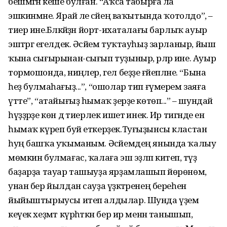
бешмәгән кеше булған. “Аҡса табырға ла
эшкинмәне. Ярай әле әсәйең ваҡытында ҡотолдо”, –
тиер ине.Бәләкәйҙән йорт-ихаталағы барлыҡ ауыр
эштәргә егелдек. Әсәйем туҡтауһыҙ зарланыр, йыш
ҡына сығырынан-сығып туҙыныр, әрләр ине. Ауыр
тормошонда, ниңәлер, гел беҙҙе ғәйепләне. “Бына
һеҙ булмаһағыҙ...”, “ошолар тип ғүмерем заяға
үтте”, “атайығыҙ һымаҡ әҙерҙе көтөп...” – шундай
һүҙҙәрҙе көн дә тиерлек ишетә инек. Ир тигәнде ен
һымаҡ күреп буй еткерҙек.Туғыҙынсы кластан
һуң башҡа уҡыманым. Әсәйемдең янында ҡалыу
мөмкин булмағас, ҡалаға эш эҙләп китеп, тәүҙә
баҙарҙа тауар ташыуҙа ярҙамлашып йөрөнөм,
унан бер йылдан сауҙа үҙәктәренең береһенә
йыйыштырыусы итеп алдылар. Шунда үҙем
кеүек хеҙмәт күрһәткән бер ир менән танышып,