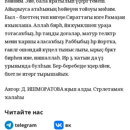
һөйөнәм. Эйе, бала яратылып үҫергә тейеш.
Айырыуса атаһының һөйөүен тойоуы мөһим.
Был – бәхеттең төп нигеҙе.Сираттағы изге Рамаҙан
яҡынлаша. Аллаһ бирһә, йәнә күмәкләшеп ураҙа
тотасаҡбыҙ, һәр таңды доғалар, матур теләктәр
менән ҡаршы аласаҡбыҙ. Раббыбыҙ һәр йортҡа,
ғаиләгә ошондай күңел тыныслығы, ырыҫ-бәрәкәт
бирһен ине, иншаллаһ. Ир ҙә, ҡатын да үҙ
урынында булһын. Бер-беребеҙҙе ҡәҙерләйек,
бәхетле итергә тырышайыҡ.
Автор: Д. ИШМОРАТОВА яҙып алды. Стәрлетамаҡ
ҡалаһы
Читайте нас