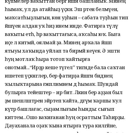
күпмелер ваҡыттан бергә йәшәй башланыҡ. Минең
һымаҡ, ул да атайһыҙ үҫкән. Эш рәтен белмәүен,
маҡсатһыҙлығын, көн уҙһын – сабата туҙһын тип
йәшәүен алдан уҡ һиҙә инем инде. Фатирға түләү
ваҡыты етһә, һәр ваҡыттағыса, аҡсаһы юҡ. Быға
иҫе лә китмәй, оялмай ҙа. Минең арҡала йәшәп
ятыуы хаҡында уйлап та бирмәй кеүек. Ә эштән
һуң мотлаҡ һыра тотоп ҡайтырға
онотмай...“Ирҙәр кеше түгел” тигәнде бала саҡтан
ишетеп үҫкәнгәлер, бер фатирҙа йәшәгән бәндәнең
ҡылыҡтарына ғәжәпләнмәнем дә һымаҡ. Шундай
булырға тейештер – ир бит. Ләкин бер аҙҙан был
әҙәм шешәләштәрен эйәртеп ҡайта, дәғүәмә ҡаршы ҡул
күтәрә башлағас, сыҙамлығым һынды: сығып
киттем...Ошо ваҡиғанан һуң осраттым Таһирҙы.
Дауаханала оҙаҡ ҡына ятырға тура килгәйне,