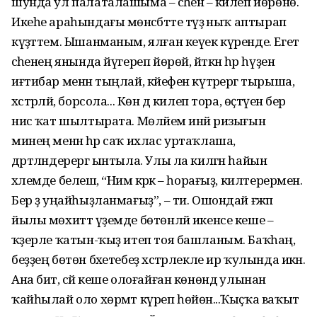
шунда ул палаталашыма – әсәһенә – килеп йөрөнө.
Икеһе араһындағы мөнәсәбәтте тәүҙә ныҡ аптырап
күҙәттем. Ышанманым, ялған кеүек күренде. Егет
әсәһенең янында йүгереп йөрөй, әйткән һәр һүҙен
иғтибар менән тыңлай, кәйефен күтәрергә тырыша,
хәстәрләй, борсола... Көн дә килеп тора, өҫтәүенә бер
нисә ҡат шылтырата. Мөләйем инәй ризығын
минең менән һәр саҡ ихлас уртаҡлаша,
дәртләндерергә ынтыла. Улы ла килгән һайын
хәлемде белешә, “Нимә кәрәк – һорағыҙ, килтерермен.
Бер ҙә уңайһыҙланмағыҙ”, – ти. Ошондай ғәжәп
йылы мөхиттә үҙемде бөтөнләй икенсе кеше –
ҡәҙерле ҡатын-ҡыҙ итеп тоя башланым. Баҡһаң,
беҙҙең бөтөн бәхетебеҙ хәстәрлекле ир ҡулында икән.
Ана бит, әсәй кеше олоғайған көнөндә улынан
ҡайһылай оло хөрмәт күреп һөйөнә...Ҡыҫҡа ваҡыт