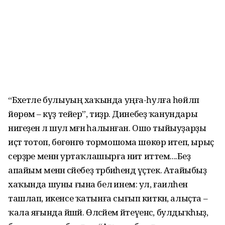
“Бәхетле булыуың хаҡында уңға-һулға һөйләп
йөрөмә – күҙ тейер”, тиҙәр. Динебеҙ ҡанундары
нигеҙенә лә шул мәғәнә һалынған. Ошо тыйыуҙарҙы
иҫтә тотоп, бөгөнгө тормошома шөкөр итеп, ырыҫ
серҙәре менән уртаҡлашырға ниәт иттем....Беҙ
апайым менән әсәйебеҙ тәрбиәһендә үҫтек. Атайыбыҙ
хаҡында шуны ғына белә инем: ул, ғаиләһен
ташлап, икенсе ҡатынға сығып киткән, алыҫта –
ҡала яғында йәшәй. Өләсәйем әйтеүенсә, булдыҡһыҙ,