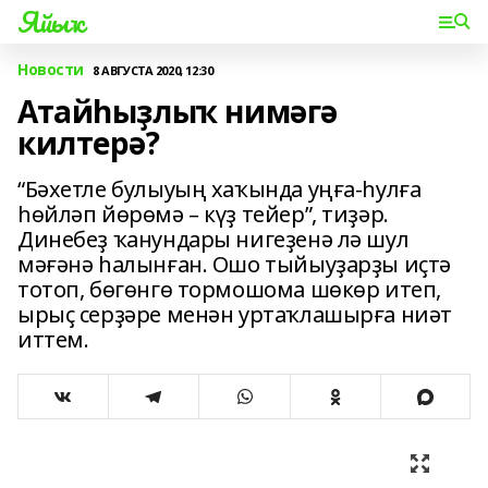
Яйыҡ
Новости
8 АВГУСТА 2020, 12:30
Атайһыҙлыҡ нимәгә
килтерә?
“Бәхетле булыуың хаҡында уңға-һулға
һөйләп йөрөмә – күҙ тейер”, тиҙәр.
Динебеҙ ҡанундары нигеҙенә лә шул
мәғәнә һалынған. Ошо тыйыуҙарҙы иҫтә
тотоп, бөгөнгө тормошома шөкөр итеп,
ырыҫ серҙәре менән уртаҡлашырға ниәт
иттем.