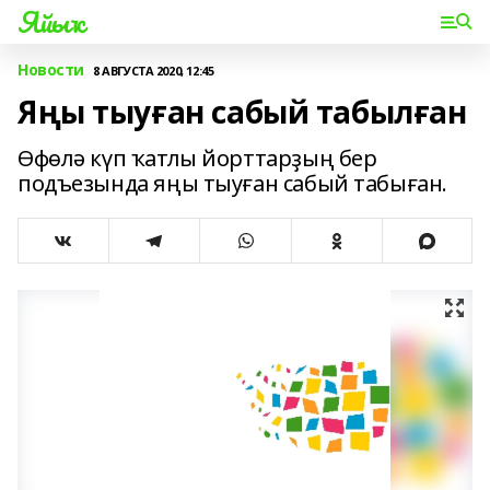
Яйыҡ
Новости
8 АВГУСТА 2020, 12:45
Яңы тыуған сабый табылған
Өфөлә күп ҡатлы йорттарҙың бер
подъезында яңы тыуған сабый табыған.