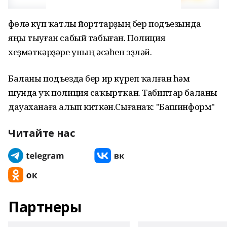
Өфөлә күп ҡатлы йорттарҙың бер подъезында
яңы тыуған сабый табыған. Полиция
хеҙмәткәрҙәре уның әсәһен эҙләй.
Баланы подъезда бер ир күреп ҡалған һәм
шунда уҡ полиция саҡыртҡан. Табиптар баланы
дауаханаға алып киткән.Сығанаҡ: "Башинформ"
Читайте нас
Партнеры