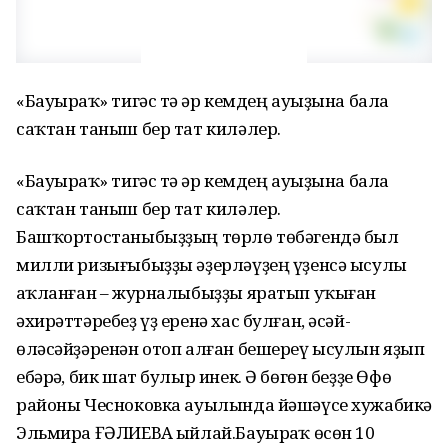
«Бауырһаҡ» тигәс тә һәр кемдең ауыҙына бала
саҡтан таныш бер тат киләлер.
«Бауырһаҡ» тигәс тә һәр кемдең ауыҙына бала
саҡтан таныш бер тат киләлер.
Башҡортостаныбыҙҙың төрлө төбәгендә был
милли ризығыбыҙҙы әҙерләүҙең үҙенсә ысулы
һаҡланған – журналыбыҙҙы яратып уҡыған
әхирәттәребеҙ үҙ еренә хас булған, әсәй-
өләсәйҙәренән отоп алған бешереү ысулын яҙып
ебәрһә, бик шат булыр инек. Ә бөгөн беҙҙе Өфө
районы Чесноковка ауылында йәшәүсе хужабикә
Эльмира ҒӘЛИЕВА һыйлай.Бауырһаҡ өсөн 10