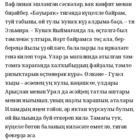
Вафлянан эшләнгән сәскәләр, ваҡ кәнфит менән
биҙәйбеҙ. «Бауырһаҡ» тигәндә күңелле байрам,
туй табыны, өй тулы ҡунаҡ күҙ алдыма баҫа, – ти
Эльмира. – Ҡунаҡ йыймағанда ла, өҫтәлгә был
тәмлекәс ултырһа, йорт байрамса төҫ ала, бер-
береңә йылы һүҙ һөйләге, балаларҙы ла иркәләге
генә килеп тора. Улар ҙа магазинда һатылған тәм-
томға ҡарағанда халҡыбыҙҙың файҙалы, тәмле
ризыҡтарын өҫтөнөрәк күрә». Өлкәне – Гүзәл
ҡыҙы – әсәһенең уң ҡулы, кәңәшсеһе, улдары
Арыҫлан менән Урал да әсәйҙең татлы аштары
менән нығынып, уның наҙлы ҡарашын, аталары
Илһамдың иңен тойоп, һәр яҡтан ҡурсаулы булып,
өй йылыһында буй еткереп килә. Тамағы туҡ,
күңеле бөтөн баланың киләсәге өмөтлө, тигән
фекерҙә әсә.