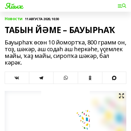
Яйыҡ
Новости
11 АВГУСТА 2020, 10:30
ТАБЫН ЙӘМЕ – БАУЫРҺАҠ
Бауырһаҡ өсөн 10 йомортҡа, 800 грамм он,
тоҙ, шәкәр, аш содаһ аш һеркәһе, үҫемлек
майы, ҡаҙ майы, сиропҡа шәкәр, бал
кәрәк.