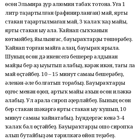
өсөн Эльмира ҙур алюмин табаҡ тотона. Уға 1
литр таҙартылған (рафинирланған) май, ярты
стакан таҙартылмаған май, 3 ҡалаҡ ҡаҙ майы,
ярты стакан һыу һала. Ҡайнап сыҡҡанын
көтмәйбеҙ, йылынғас, бауырһаҡтарҙы төшөрәбеҙ.
Ҡайнап торған майға һалһаң, бауырһаҡ ярыла.
Шуның өсөн дә икенсегә бешерер алдынан
майҙы бер аҙ һыуытып алабыҙ, кәрәк икән, тағы ла
май өҫтәйбеҙ. 10 – 15 минут самаһы бешерәбеҙ,
әленән-әле болғатып торабыҙ. Бауырһаҡтарҙы
һөҙгөс менән һөҙөп, артыҡ майы аҡһын өсөн иләккә
һалабыҙ. Ул арала сироп әҙерләйбеҙ. Бының өсөн
бер стакан шәкәргә ярты стакан һыу ҡушып, 10
минут самаһы ҡайнатабыҙ. Һүндергәс кенә 3-4
ҡалаҡ бал өҫтәйбеҙ. Бауырһаҡтарҙы ошо сиропҡа
һалып бутайбыҙ һәм тәрилкәгә өйөп теҙәбеҙ.