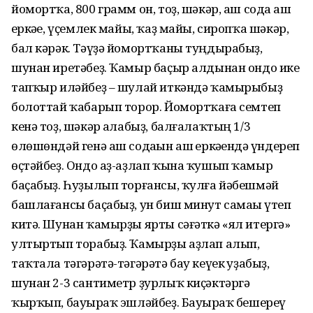
йомортҡа, 800 грамм он, тоҙ, шәкәр, аш содаһ аш
һеркәһе, үҫемлек майы, ҡаҙ майы, сиропҡа шәкәр,
бал кәрәк. Тәүҙә йомортҡаны туңдырабыҙ,
шунан иретәбеҙ. Ҡамыр баҫыр алдынан ондо ике
тапҡыр иләйбеҙ – шулай иткәндә ҡамырыбыҙ
болоттай ҡабарып торор. Йомортҡаға семтеп
кенә тоҙ, шәкәр һалабыҙ, балғалаҡтың 1/3
өлөшөндәй генә аш содаһын аш һеркәһендә һүндереп
өҫтәйбеҙ. Ондо аҙ-аҙлап ҡына ҡушып ҡамыр
баҫабыҙ. Һуҙылып торғансы, ҡулға йәбешмәй
башлағансы баҫабыҙ, ун биш минут самаһы үтеп
китә. Шунан ҡамырҙы ярты сәғәткә «ял итергә»
ултыртып торабыҙ. Ҡамырҙы аҙлап алып,
таҡтала тәгәрәтә-тәгәрәтә бау кеүек һуҙабыҙ,
шунан 2-3 сантиметр ҙурлыҡ киҫәктәргә
ҡырҡып, бауырһаҡ эшләйбеҙ. Бауырһаҡ бешереү