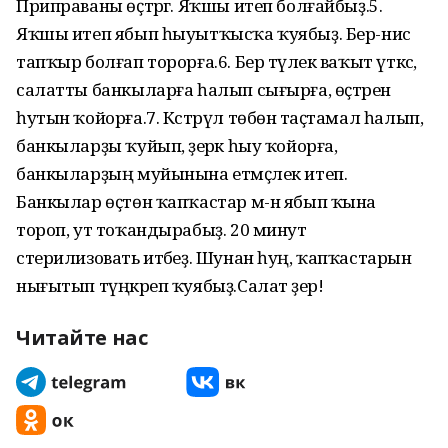
Приправаны өҫтәргә. Яҡшы итеп болғайбыҙ.5.
Яҡшы итеп ябып һыуытҡысҡа ҡуябыҙ. Бер-нисә
тапҡыр болғап торорға.6. Бер тәүлек ваҡыт үткәс,
салатты банкыларға һалып сығырға, өҫтәренә
һутын ҡойорға.7. Кәстрүл төбөнә таҫтамал һалып,
банкыларҙы ҡуйып, әҙерәк һыу ҡойорға,
банкыларҙың муйынына етмәҫлек итеп.
Банкылар өҫтөн ҡапҡастар м-н ябып ҡына
тороп, ут тоҡандырабыҙ. 20 минут
стерилизовать итәбеҙ. Шунан һуң, ҡапҡастарын
нығытып түңкәреп ҡуябыҙ.Салат әҙер!
Читайте нас