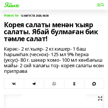
Яйыҡ
Новости
12 АВГУСТА 2020, 06:30
Корея салаты менән ҡыяр
салаты. Ябай булмаған бик
тәмле салат!
Кәрәк:- 2 кг.ҡыяр- 2 кг.кишер- 1 баш
һарымһаҡ (чеснок)- 125 мл 9% һеркә
(уксус)- 80 г. шәкәр ҡомо- 100 мл көнбағыш
майы- 2 сәй ҡалағы тоҙ- корея салаты өсөн
приправа