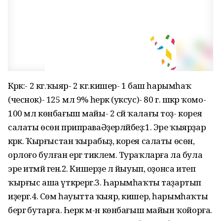
Кәрәк:- 2 кг.ҡыяр- 2 кг.кишер- 1 баш һарымһаҡ
(чеснок)- 125 мл 9% һеркә (уксус)- 80 г. шәкәр ҡомо-
100 мл көнбағыш майы- 2 сәй ҡалағы тоҙ- корея
салаты өсөн приправаӘҙерләйбеҙ:1. Эре ҡыярҙар
кәрәк. Ҡырғыстан ҡырабыҙ, корея салаты өсөн,
орлоғо булған ергә тиклем. Тураҡларға ла була
эре итмәй генә.2. Кишерҙе лә йыуып, оҙонса итеп
ҡырғыс аша үткәрергә.3. Һарымһаҡты таҙартып
иҙергә.4. Сөм һауытта ҡыяр, кишер, һарымһаҡты
бергә бутарға. Һеркә м-н көнбағыш майын ҡойорға.