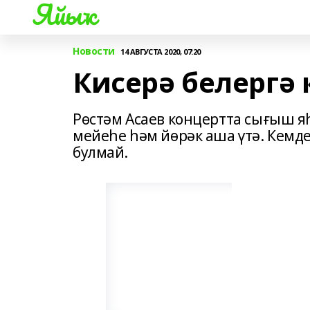
Яйыҡ
Новости
14 АВГУСТА 2020, 07:20
Кисерә белергә 
Рөстәм Асаев концертта сығыш яһ
мейеһе һәм йөрәк аша үтә. Кемд
булмай.