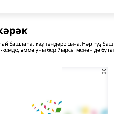
кәрәк
ай башлаһа, ҡаҙ тәндәре сыға. Һәр һүҙ баш
е-кемде, әммә уны бер йырсы менән дә бута