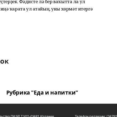
үҫтерҙек. Фәдисте лә бер ваҡытта ла ул
иңә ҡарата ул атайың, уны хөрмәт итергә
Рубрика "Еда и напитки"
ьство ПИ № ТУ02-01481. Издание
Телефон редакции: (34791