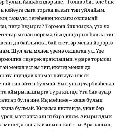
р булып йәшәһендәр ине.– Гөлназ бит әле бик
сөн кейәүгә сыға торған ваҡыт тип уйлайым.
ың танауы, тегеһенең ҡолағы оҡшамай
икән, ниңә һуҙырға? Тормош бик ҡыҫҡа, үтә лә
егеттәр менән йөрөмә, бындайҙарын һайла тип
асан да байлыҡҡа, бай егеттәр менән йөрөргә
м. Шул яғы менән үҙемә оҡшаған ул. Үҙе
Тормошҡа тиҙерәк яраҡлашып, үҙҙәре тормош
ай менән үҫтем тип, икегеҙ менән дә
ҡарата шундай хөрмәт уятыуға нисек
ай тип әйтеп булмай. Был уның тәрбиәһенән
тта айырылышырға тура килде. Уға бик ауыр
 саҡтар була ине. Иң мөһиме – кеше булып
ҡына булмай. Ҡыҙыма килгәндә, унан бер
 үреп, мәктәпкә алып бара инем. Айырылдыҡ
ул минең атай-әсәй янына ҡайтты. Аралашып,