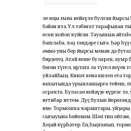
Әле яңы ғына кейәүле булған йырсы
бәйән итә. Ул тәбиғәт тарафынан т
өсөн ҡойоп ҡуйған. Тауышын әйтәһе
башлаһа, ҡаҙ тәндәре сыға. Һәр һүҙ
әммә уны бер йырсы менән дә бутап
бирҙегеҙ. Атай кеше булараҡ, ауыр 
бөгөн түгел, иртәгә лә түгел кеүек 
уйлайһың. Кинәт кенә килеп етә тор
ваҡытында урынлашырға тейеш, тип
осраҡта. Буласаө кейәүҙе күргәс т
иғтибар иттем. Дуҫ булып йөрөгән
ине. Тормошҡа ҡараштары, уйҙары 
сығыуына һөйөнәм. Шәп тип әйтәм, 
Хоҙай күрһәтер. Ең һыҙғанып, тор