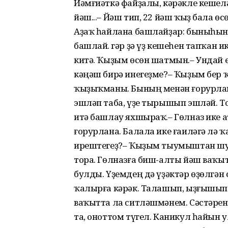
Йәмғиәткә файҙалы, кәрәкле кешелә
йәш...– Йәш тип, 22 йәш ҡыҙ бала ө
Аҙаҡ һайлана башлайҙар: быныһын
башлай. Әгәр ҙә үҙ кешеһен тапҡан 
китә. Ҡыҙым өсөн шатмын.– Ундай 
кәңәш бирә инегеҙме?– Ҡыҙым бер ҡ
ҡыҙыҡманы. Бының менән ғорурлана
эшләп таба, үҙе тырышып эшләй. 
итә башлау яхшыраҡ.– Гөлназ ике ат
ғорурлана. Балала ике ғаиләгә лә 
ирештегеҙ?– Ҡыҙым тыумыштан шул
тора. Гөлназға биш-алты йәш ваҡы
булды. Үҙемдең дә үҙәктәр өҙөлгән
ҡалырға кәрәк. Талашып, ыҙғышып 
ваҡытта ла ситләшмәнем. Сәстәрен
та, оноттом түгел. Каникул һайын 