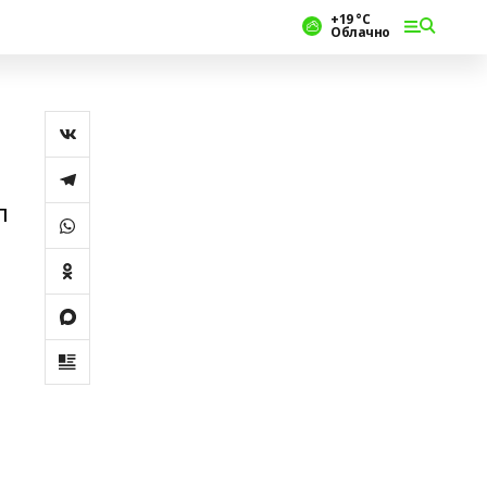
+19 °С
Облачно
п