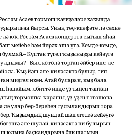
 Рөстәм Асаев тормош ҡағиҙәләре хакында
ыуҙырылған йырсы. Уның төҫ-ҡиәфәте лә сәхнә
 лә юҡ. Рөстәм Асаев концертта сығыш яһай
 баш мейеһе һәм йөрәк аша үтә. Кемде-кемде,
 булмай.– Күптән түгел ҡыҙығыҙҙы кейәүгә
булдымы?– Был көтөлә торған әйбер ине. Әле
тойола. Ҡыҙ йәш әле, киләсәктә булыр, тип
ған миҙгел икән. Атай булараҡ, ҡыҙ бала
 һанайым. Әлбиттә инде үҙ тиңен тапҡан
ә, уның тормошҡа ҡарашы, үҙ-үҙен тотошона
дә лә улар бер-береһен тулыландырып тора
бер. Ҡыҙымдың шундай шәп егеткә кейәүгә
бөгөнгә әле шулай, киләсәктә ни булырын
мош юлына баҫҡандарына бик шатмын.