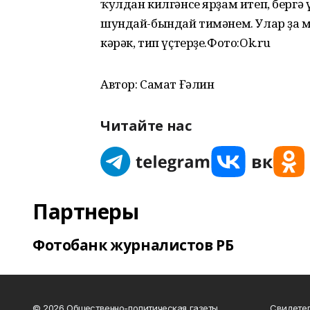
ҡулдан килгәнсе ярҙам итеп, бергә 
шундай-бындай тимәнем. Улар ҙа м
кәрәк, тип үҫтерҙе.Фото:Ok.ru
Автор: Самат Ғәлин
Читайте нас
Партнеры
Фотобанк журналистов РБ
© 2026 Общественно-политическая газеты
Свидетел