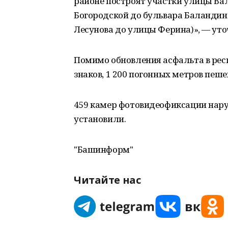
районе построят участки улицы Вал
Богородской до бульвара Баландин
Лесунова до улицы Ферина)», — уто
Помимо обновления асфальта в рес
знаков, 1 200 погонных метров пеш
459 камер фотовидеофиксации нар
установили.
"Башинформ"
Читайте нас