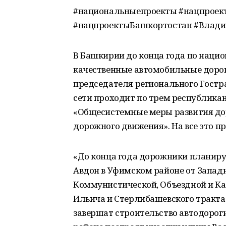
#национальныепроекты #нацпроек
#нацпроектыБашкортостан #Влад
В Башкирии до конца года по наци
качественные автомобильные дорог
председателя регионального Гостр
сети проходит по трем республикан
«Общесистемные меры развития дор
дорожного движения». На все это п
«До конца года дорожники планиру
Авдон в Уфимском районе от Западн
Коммунистической, Объездной и Кар
Ильича и Стерлибашевского тракта в
завершат строительство автодороги