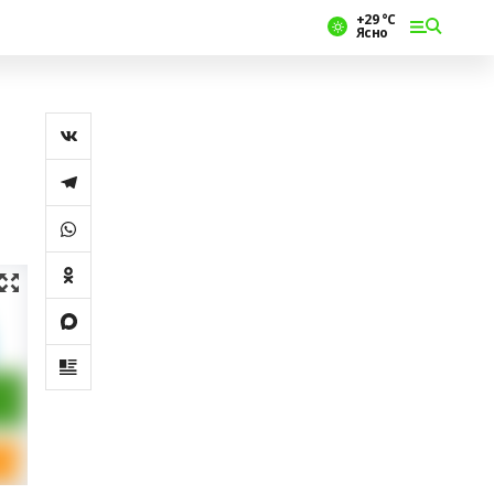
+29 °С
Ясно