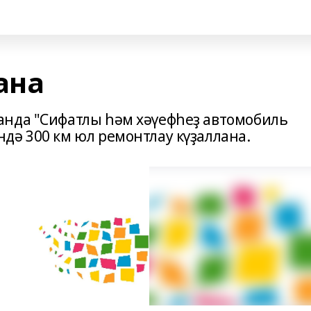
ана
анда "Сифатлы һәм хәүефһеҙ автомобиль
дә 300 км юл ремонтлау күҙаллана.