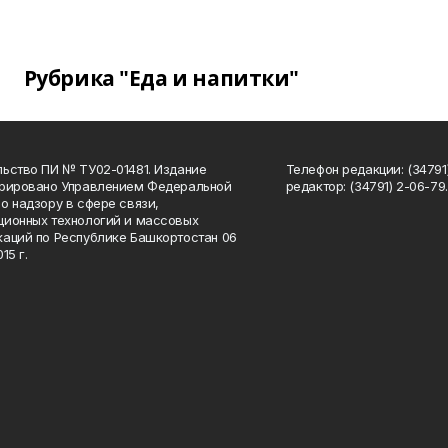
Рубрика "Еда и напитки"
ьство ПИ № ТУ02-01481. Издание
Телефон редакции: (34791
трировано Управлением Федеральной
редактор: (34791) 2-06-79. 
о надзору в сфере связи,
ионных технологий и массовых
аций по Республике Башкортостан 06
15 г.