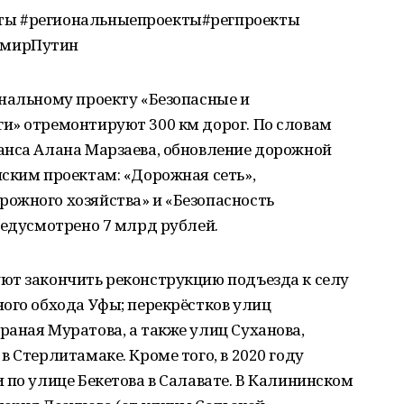
ты #региональныепроекты#регпроекты
имирПутин
ональному проекту «Безопасные и
и» отремонтируют 300 км дорог. По словам
анса Алана Марзаева, обновление дорожной
ским проектам: «Дорожная сеть»,
ожного хозяйства» и «Безопасность
редусмотрено 7 млрд рублей.
ют закончить реконструкцию подъезда к селу
ого обхода Уфы; перекрёстков улиц
аная Муратова, а также улиц Суханова,
 Стерлитамаке. Кроме того, в 2020 году
 по улице Бекетова в Салавате. В Калининском