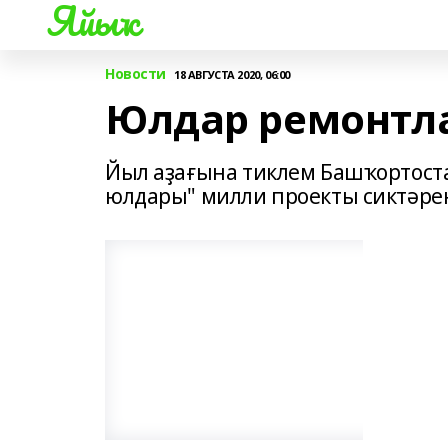
Яйыҡ
Новости
18 АВГУСТА 2020, 06:00
Юлдар ремонтл
Йыл аҙағына тиклем Башҡортост
юлдары" милли проекты сиктәрен