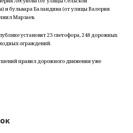
ерия Лесунова (от улицы Сельской
а) и бульвара Баландина (от улицы Валерия
чнил Марзаев.
публике установят 23 светофора, 248 дорожных
еходных ограждений.
ушений правил дорожного движения уже