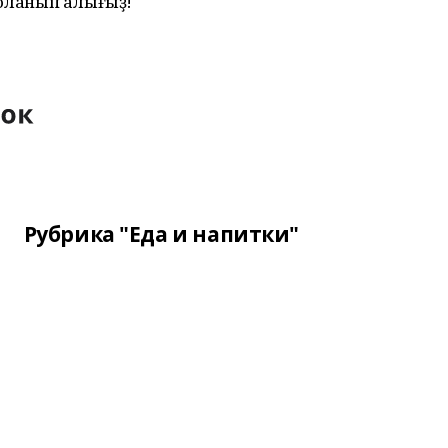
оҡланып алығыҙ!
Рубрика "Еда и напитки"