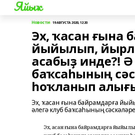
Яйыҡ
Новости
19 АВГУСТА 2020, 12:20
Эх, ҡасан ғына 
йыйылып, йырл
асабыҙ инде?! Ә
баҡсаһының сәс
һоҡланып алығ
Эх, ҡасан ғына байрамдарға йый
әлегә клуб баҡсаһының сәскәләр
Эх, ҡасан ғына байрамдарға йыйылы