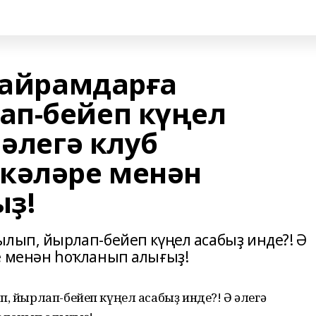
байрамдарға
ап-бейеп күңел
 әлегә клуб
кәләре менән
ыҙ!
ылып, йырлап-бейеп күңел асабыҙ инде?! Ә
е менән һоҡланып алығыҙ!
п, йырлап-бейеп күңел асабыҙ инде?! Ә әлегә