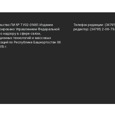
ьство ПИ № ТУ02-01481. Издание
Телефон редакции: (34791
трировано Управлением Федеральной
редактор: (34791) 2-06-79. 
о надзору в сфере связи,
ионных технологий и массовых
аций по Республике Башкортостан 06
15 г.