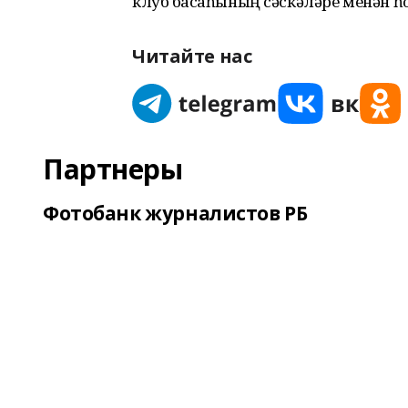
клуб баҡсаһының сәскәләре менән һ
Читайте нас
Партнеры
Фотобанк журналистов РБ