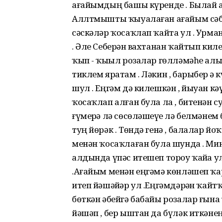
ағайымдың башы күренде . Былай ҙа
Аллтмышты ҡыуалаған ағайым сәбә
сәскәләр ҡосаҡлап ҡайта ул . Урма
. Әле Себерҙән вахтанан ҡайтып кил
ҡып - ҡыҙыл розалар гөлләмәһе алы
тиклем яратам . Ләкин , барыбер ҙә
шул . Еңгәм дә килешкән , йыуан 
ҡосаҡлап алған була ла , битенән с
ғүмерҙә лә сөсөләшеүҙе лә белмәнем
туң йөрәк . Төндә генә , балалар й
менән ҡосаҡлаған була шунда . Мин 
алдында үпәс итешеп тороу ҡайҙа ул 
.Ағайым менән еңгәмә көнләшеп ҡар
итеп йәшәйҙәр ул .Еңгәмдәрҙән ҡайт
бөткән әбейгә бабайы розалар ғына
йәшәп , бер ыштан да бүләк иткән