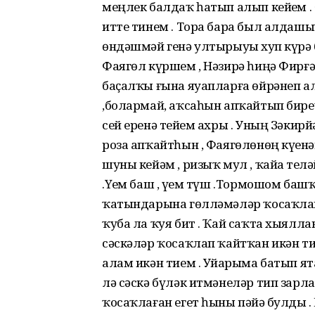
меңлек балдаҡ һатып алып кейҙем .
итте тинем . Тора бара был алдаш
өндәшмәй генә ултырыуҙы хуп күрә 
Фаягөл күршем , Нәзирә һиңә Фирғәт
баҫалҡы ғына яуапларға өйрәнеп ал
,болармай, аҡсаһын апҡайтып биреү
сей еренә тейҙем ахры . Уның Зәкир
роза апҡайтһын , Фаягөлөнөң күҙенән
шуны кейәм , ризыҡ мул , ҡайҙа т
.Үҙем баш , үҙем түш .Тормошом башҡ
ҡатындарына гөлләмәләр ҡосаҡлап 
ҡуба ла ҡуя бит . Ҡай саҡта хыялл
сәскәләр ҡосаҡлап ҡайтҡан икән ти
алам икән тием . Уйҙарыма батып ят
лә сәскә бүләк итмәнеләр тип зарла
ҡосаҡлаған егет һыны пәйҙә булды .