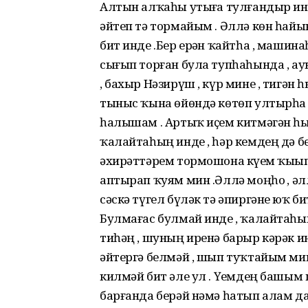
Алтын алҡаһы утыҙға тулғандыр инде 
әйтеп тә тормайым . Әллә көн һайы
бит инде .Бер ерҙән ҡайтһа , машина
сығып торған була тупһаһында , ауыҙы 
, бахыр Нәзирүш , күр мине , тигән
тыныс ҡына өйөндә көтөп ултырһа 
һалышам . Артыҡ иҫем китмәгән һым
ҡалайтаһың инде , һәр кемдең дә бе
әхирәттәрем тормошона күҙем ҡыҙып
аптырап ҡуям мин .Әллә моңһоҙ , әлл
сәскә түгел бүләк тә әпиргәне юҡ бит
Булмағас булмай инде , ҡалайтаһың
тиһәң , шуның иренә барыр кәрәк ине
әйтергә белмәй , шып туҡтайым ми
килмәй бит әле ул . Үҙемдең башым
барғанда берәй нәмә һатып алам да ,