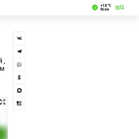
+18 °С
Ясно
 ,
ам