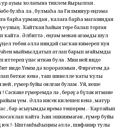
 ҙур ауыҙы ҡолағына тиклем йырылған .
бе булһа ла , булмаһа ла Ғилминур еңгәмә
нға барһа урмандан , ҡалаға барһа магазиндан
еүе уның . Ҡайтҡан һайын тере баҙлап торған
п ҡайта . Әлбиттә , еңгәм менән ағамды шул
 күңел төбөн әллә ниндәй сысҡан кимереп ҡуя
кәүҙәһен мыймылдатып атлап барып ағайымды
уп иттереп үпәс иткән була . Мин ней инде
 бит инде.Үҙемм дә ҡорораҡмын , Фирғәтем дә
оҡлап бөткәс кенә , таш шикелле ҡаты ҡулы
ней , ғүмер буйы оялған булам . Уй, кеше
! Сәскәне ғүмеремдә лә , берәү ҙә бүләк итмәне
айым үҙем . Әллә нисек килешеп кенә , матур
ҡас , бар асыуымды иремә төшөрҙөм .- Ҡартайып
 ҡосаҡлап ҡайта .Һин эшкинмәгән , ғүмер буйы
ең юҡ !- Ыштанһыҙһыңмы әллә , шифанир тулы