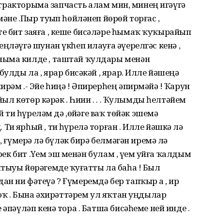
 , тракторыма запчасть алам мин, минең игәүгә
әне .Пыр туҙып һөйләнеп йөрөй торғас ,
е бит заяға , кеше бисәләре һымаҡ ҡуҡырайып
ңләүгә шунан үкһеп илауға әүерелгәс кенә ,
ныма килде , таштай ҡулдары менән
булды ла , ярар бисәкәй , ярар. Илле йәшеңә
рәм .- Эйе һиңә ! Әпирерһең әпирмәйҙә ! Ҡарун
 йыл көтөр кәрәк . Һиии . . . Ҡулымды һелтәйем
 тиҙ һүреләм дә ,өйҙәге ваҡ төйәк эшемә
ҙ ярһый , тиҙ һүрелә торған . Илле йәшкә лә
, ғүмерҙә лә бүләк бирә белмәгән иремә лә
рек бит .Үҙем эш менән булам , үҙем уйға ҡалдым
тыуы йөрәгемде ҡуҙғатты ла баһа ! Был
н ни фәтеүә ? Ғүмеремдә бер тапҡыр ҙа , ир
 юҡ . Бына әхирәттәрем ул яҡтан уңдылар
 әпәүләп кенә тора . Батша бисәһеме ней инде .