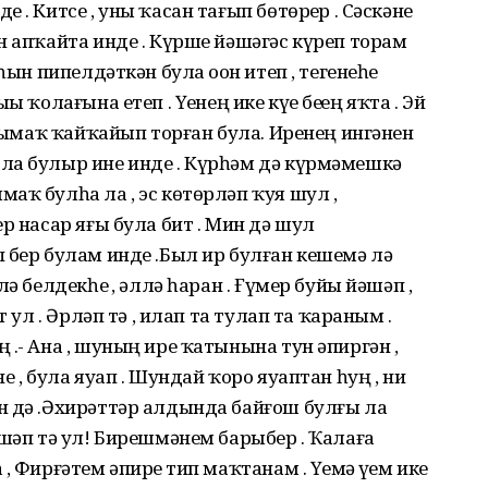
. Китсе , уны ҡасан тағып бөтөрҙер . Сәскәне
н апҡайта инде . Күрше йәшәгәс күреп торам
һын пипелдәткән була оҙон итеп , тегенеһе
ҡолағына етеп . Үҙенең ике күҙе беҙҙең яҡта . Эй
 һымаҡ ҡайҡайып торған була. Иренең ингәнен
ла булыр ине инде . Күрһәм дә күрмәмешкә
аҡ булһа ла , эс көтөрләп ҡуя шул ,
р насар яғы була бит . Мин дә шул
 бер булам инде .Был ир булған кешемә лә
ә белдекһеҙ , әллә һаран . Ғүмер буйы йәшәп ,
 ул . Әрләп тә , илап та тулап та ҡараным .
 .- Ана , шуның ире ҡатынына тун әпиргән ,
 , була яуап . Шундай ҡоро яуаптан һуң , ни
н дә .Әхирәттәр алдында байғош булғы ла
 шәп тә ул! Бирешмәнем барыбер . Ҡалаға
 Фирғәтем әпирҙе тип маҡтанам . Үҙемә үҙем ике