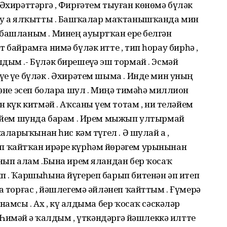
 Әхирәттәргә , Фирғәтем тыуған көнөмә бүләк
ыу ҙа ялҡытты . Башҡалар маҡтанышҡанда мин
башланым . Минең ауыртҡан ерҙе белгән
 байрамға нимә бүләк итте , тип һорау бирһә ,
дым .- Бүләк бирешеүҙә эш тормай . Эсмәй
е үҙе бүләк . Әхирәтем шыма . Инде мин уның
йәне эсеп болара шул . Миңә тимәһә миллион
 күк китмәй . Аҡсаны үҙем тотам , ни теләйем
еләйем шунда барам . Ирем мыжып ултырмай
аларҙыҡынан һис кәм түгел . Ә шулай ҙа ,
ҡайтҡан ирҙәрҙе күрһәм йөрәгем урынынан
анып алам .Бына ирем яландан бер ҡосаҡ
п . Ҡаршыһына йүгереп барып битенән әп итеп
а торғас , йәшлегемә әйләнеп ҡайттым . Ғүмерҙә
намсы . Ах , күҙ алдыма бер ҡосаҡ сәскәләр
 Һиҙмәй ҙә ҡалдым , үткәндәргә йәшлеккә илтте