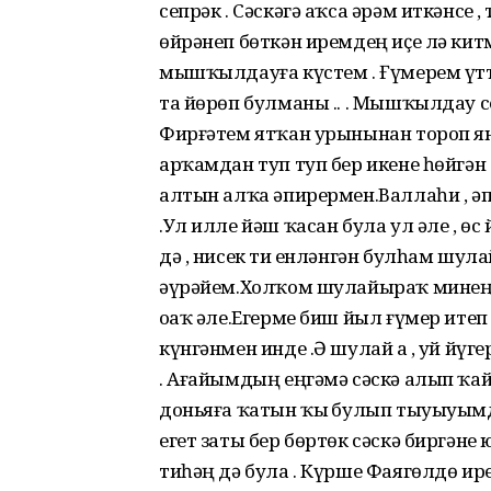
сепрәк . Сәскәгә аҡса әрәм иткәнсе
өйрәнеп бөткән иремдең иҫе лә китм
мышҡылдауға күстем . Ғүмерем үтт
та йөрөп булманы .. . Мышҡылдау се
Фирғәтем ятҡан урынынан тороп я
арҡамдан туп туп бер икене һөйгән 
алтын алҡа әпирермен.Валлаһи , әпи
.Ул илле йәш ҡасан була ул әле , өс
дә , нисек тиҙ енләнгән булһам шулай
әүрәйем.Холҡом шулайыраҡ минең. Ти
оҙаҡ әле.Егерме биш йыл ғүмер итеп 
күнгәнмен инде .Ә шулай ҙа , уй йүге
. Ағайымдың еңгәмә сәскә алып ҡай
доньяға ҡатын ҡыҙ булып тыуыуымда
егет заты бер бөртөк сәскә биргәне
тиһәң дә була . Күрше Фаягөлдө ире