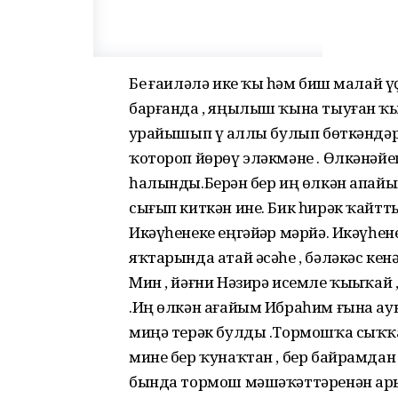
Беҙ ғаиләлә ике ҡыҙ һәм биш малай 
барғанда , яңылыш ҡына тыуған ҡыҙ
ҙурайышып үҙ аллы булып бөткәндәр 
ҡотороп йөрөү эләкмәне . Өлкәнәйеп
һалынды.Берҙән бер иң өлкән апайым
сығып киткән ине. Бик һирәк ҡайтты
Икәүһенеке еңгәйҙәр мәрйә. Икәүһене
яҡтарында атай әсәһе , бәләкәс кенә
Мин , йәғни Нәзирә исемле ҡыҙыҡай
.Иң өлкән ағайым Ибраһим ғына ау
миңә терәк булды .Тормошҡа сыҡҡа
мине бер ҡунаҡтан , бер байрамдан
бында тормош мәшәҡәттәренән ары