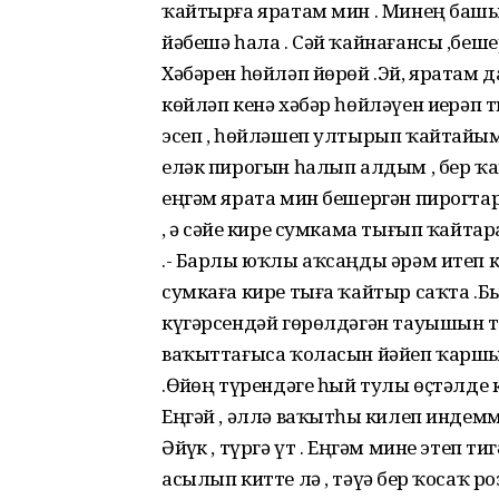
ҡайтырға яратам мин . Минең башы
йәбешә һала . Сәй ҡайнағансы ,беше
Хәбәрен һөйләп йөрөй .Эй, яратам д
көйләп кенә хәбәр һөйләүен иҙерәп 
эсеп , һөйләшеп ултырып ҡайтайым 
еләк пирогын һалып алдым , бер ҡап
еңгәм ярата мин бешергән пирогта
, ә сәйҙе кире сумкама тығып ҡайт
.- Барлы юҡлы аҡсаңды әрәм итеп к
сумкаға кире тыға ҡайтыр саҡта .Бы
күгәрсендәй гөрөлдәгән тауышын ты
ваҡыттағыса ҡоласын йәйеп ҡаршы алд
.Өйҙөң түрендәге һый тулы өҫтәлде к
Еңгәй , әллә ваҡытһыҙ килеп индем
Әйҙүк , түргә үт . Еңгәм мине этеп т
асылып китте лә , тәүҙә бер ҡосаҡ 