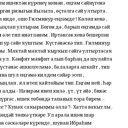
м ишектән күренеү менән , еңгәм сәйнүгенә
ргән ризығын йылыта , өҫтәлгә сәй ултырта .
а инде , ошо Ғилминур еңгәмде ! Көлөп кенә ,
тыңлап ултырам .Бөгөн дә , барып еңгәмдә сәй
әле тип ниәтләнем . Иртәнсәк кенә бешергән
 ҙур сәйҙе ҡуштым . Күстәнәскә тип . Ғилминур
рҙы . Маҡтай маҡтай ҡырҡып сәйгә ултыртасаҡ
ара ул . Кәнфит мәнфит алып барһаң да шулайта
үстәнәс әпкилгеләмә , балаларға апҡайт , тип
на шул еңгәмә килдем сәйҙәр эсеп ,
ңлап , ял итеп ҡайтайым тип .Еңгәм ней , һәр
ы.- Нәзирәм инеп килә , үт , үт әйҙә , бикәс
үргәс , ишек төбөндә тапанып тора бирҙем .-
ме ? Ҡунаҡ саҡырҙыңмы әллә ?- Хатта ваҡытлы .
игәндәй төпкә үткәрҙе .Ул арала ишек шар
роза сәскәләре күренде , шунан Ибраһим