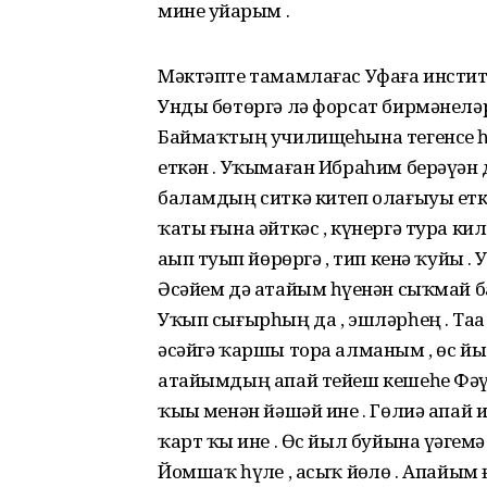
мине уйҙарым .
Мәктәпте тамамлағас Уфаға институтҡа барырға хыялланыуым бушҡа булды . Унды бөтөргә лә форсат бирмәнеләр . Һигеҙенсе класты бөтөү менән , атайым Баймаҡтың училищеһына тегенсе һөнәренә уҡырға индерҙе .- Бишәүегеҙҙе уҡыттым , еткән . Уҡымаған Ибраһим берәүҙән дә кәм түгел , доньяһын шаулатып көтә . Биш баламдың ситкә китеп олағыуы еткән , һине бер ҡайҙа ла ебәрмәйем , тип атайым ҡаты ғына әйткәс , күнергә тура килде . Ул мине хатта ятаҡта ла йәшәтмәне . Ничу аҙып туҙып йөрөргә , тип кенә ҡуйҙы . Уныңса , ятаҡта йәшәһәм аҙып китә булам инде . Әсәйем дә атайым һүҙенән сыҡмай башын ҡағып һәр бер һүҙен йөпләп кенә тора .- Уҡып сығырһың да , эшләрһең . Таҙа эш , самый ҡыҙҙар эше , тип мине йыуата . Атай әсәйгә ҡаршы тора алманым , өс йыл уҡып тегенсе һөнәрен алдым . Квартирала атайымдың апай тейеш кешеһе Фәүзиә инәйемдә йәшәнем . Ул бер бөртөк кенә ҡыҙы менән йәшәй ине . Гөлиә апай инде утыҙҙы үтһә лә , һаман кейәүгә сыҡмаған ҡарт ҡыҙ ине . Өс йыл буйына үҙәгемә әҙ үткәрмәне ул . Инәйем һәйбәт булды былай . Йомшаҡ һүҙле , асыҡ йөҙлө . Апайым ғына мине һәр саҡ яратмай ҡараны .Уҡып йөрөйөм . Дәрестән һуң тура өйгә ҡайтам . Дуҫтарым менән сығып йөрөргә рөхсәт юҡ . Инәй кеше балаһы өсөн ҡурҡам ти , апайым ни өсөн сығарғыһы килмәгәндер , мин аңлай алманым . Буш ваҡыттарҙа урамдағы эскәмйәгә сығып ултырам . Күрше егете Руслан килә яныма . Оҙон буйлы матур егеткә әллә күҙем төштө инде . Уның тураһында ғына уйлайым . Егет бер ни һиҙмәй , шаяра көлә , миңә хәбәр һөйләй . Русландың әсәһе Мәрғизә инәй Фәүзиә инәйемә инеп йөрөй . Һөйләшкән хәбәрҙәре ҡайһыла минең ҡолаҡҡа салынып ҡала .- Бик яҡшы булыр ине лә ул , ауыл ҡыҙҙары донья көтөүгә шәп була. Ипле генә , матур ғына киленем булыр ине шул , быныһы Мәрғизә инәй .- Ҡыҙ үҙе башлап әйтә алмай инде, үҙең өҙә һуҡ күрше , күндер егетте ,быныһы Фәүзиә инәйем . Тәүҙә аңламаным , аҙаҡ аңлап ҡалдым , былар мине кейәүгә бирергә йөрөйҙәр ҙә баһа !Йөрәгем тулап китте . Руслан ни уйлай икән , төн йоҡоларым осто бит . Әсәһе мине килен итергә теләй икән . Ҡыуаныстан түбәм күккә тейҙе . Әммә үҙем шым ғына йөрөгән булам , белмәмеш тә һиҙмәмеш булып . Гөлиә апайым белгән бит , минең кемде уйлап һарғайғанды .- Буйың етмәгәнгә үрелмә ! Һинең һымаҡ ауыл бисураһын нимә итһен ул ? Ымһынма , йөрөгән ҡыҙы бар уның .Был һүҙҙәрҙән һуң , күңелем һүрелеп ҡалды . Русланды урап үтергә тырыштым . Ысынлап та , кәүҙәгә бәләкәс кенә орсоҡ кеүек кенә ҡыҙыҡаймын . Анауынса матур егеткә тиң булыу ҡайҙа ул .Өс йыл уҡып , ҡулыма тегенсе һөнәренә эйә булған ҡатырғаны эләктергәс ауылыма ҡайтып киттем . Бәләкәй генә иҫке өйҙә урынлашҡан Дом бытаға эшкә төштөм . Ауылдың ыбыр сыбыр егеттәре артымдан йөрөп маташһа ла , береһенә лә ҡараманым .Тиҙҙән , армиянан түбәнге оста йәшәүсе Фирғәт ҡайтты . Көнөнә ҡырҡ биш тапҡыр беҙҙең яҡтан үтеүсе һалдатты күрмәмешкә һалыштым . Һалдат кейемен ай буйы сисмәне ул . Фырт ҡына йөрөгән егеткә әхирәттәремдең иҫе китә ине . Тиҙҙән , совхозға тракторист булып эшкә урынлашты . Мине күҙләгәнен бөтә ауыл белеп бөттө .- Фирғәт Нәзирәне ала тей , тигән хәбәр ауылды көнө төнө ураны . Ә минең тракторист Фирғәткә кейәүгә сығырға уйымда ла юҡ ине .Йомош менән Баймаҡҡа килдем дә , автобусҡа һуңланым . Ауыл яғына башҡа автобустар юҡ . Киттем Фәүзиә инәйемдәргә . Йоҡлармын да , иртәнге автобус менән ҡайтырмын тигән уй менән .Апайым эштә ине , больницала медсестра булып эшләй ул . Инәй бер әхирәтенә ҡунаҡҡа китте .Йәйге йылы , матур кис . Сығып урамдағы эскәмйәгә ултырҙым . Урамдан үткән һүткән кешеләрҙе ҡарап , яңғыҙым нисек ваҡыт үткәрергә белмәй аптырап ултырыуым ине . Шул саҡ ҡапыл , ҡаршымда Руслан пәйҙә булды .- О , Нәзирә ! Сәләм , тип шат йылмайған егетте күреп ҡыуанып киттем . Ултыра торғас , Ирәндектә һәйбәт кино килтергәндәр , әйҙә киноға барайыҡ , тип мине саҡырҙы ул . Икәүләп киноға киттек . Мин хатта ул киноның нимә тураһында икәнен дә аңлай алманым . Йөрәгем дарһылдап тибә , башым әйләнә ине . Ҡолағымда Гөлиә апайымдың уҫал тауышы яңғырап китә , буйың етмәгәнгә үрелмә ! Ысын хәлме был , әллә мин һаташаммы ? Буй етмәҫлек егет мине киноға саҡырҙы . Берсә яндым , берсә туңдым .Кинонан һуң , тура ҡайтмай бик оҙаҡ урам буйлап йөрөнөк әле . Русландың теле телгә йоҡмай , эй хәбәр һөйләй , мин уға йылмайып ҡарайым , ни һөйләгәнен дә аңламайым .Килә торғас , ул миңә туҡтап торорға ҡушты ла , ҡаршылағы өйҙөң баҡсаһына һикереп төштө .- Нимә эшләйһең унда ? - ҡурҡыштан ҡысҡырып ебәрҙем .- Көтөп кенә тик тор йәме , егеттең көлгәне ишетелә . Ҡараңғы урамда төнө менән япа яңғыҙ баҫып тороуы ҡурҡыныс