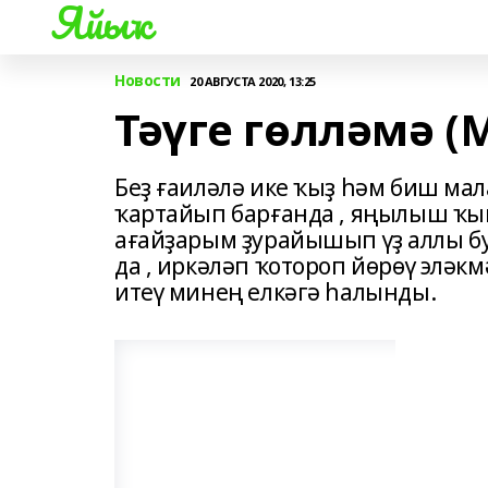
Яйыҡ
Новости
20 АВГУСТА 2020, 13:25
Тәүге гөлләмә 
Беҙ ғаиләлә ике ҡыҙ һәм биш мал
ҡартайып барғанда , яңылыш ҡын
ағайҙарым ҙурайышып үҙ аллы бу
да , иркәләп ҡотороп йөрөү эләкм
итеү минең елкәгә һалынды.