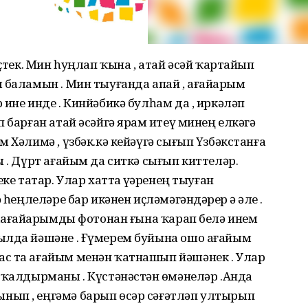
үҫтек. Мин һуңлап ҡына , атай әсәй ҡартайып
 баламын . Мин тыуғанда апай , ағайҙарым
ине инде . Кинйәбикә булһам да , иркәләп
 барған атай әсәйгә ярҙам итеү минең елкәгә
 Хәлимә , үзбәк.кә кейәүгә сығып Үзбәкстанға
 . Дүрт ағайым да ситкә сығып киттеләр.
ке татар. Улар хатта үҙҙәренең тыуған
 һеңлеләре бар икәнен иҫләмәгәндәрҙер ҙә әле .
 ,ағайҙарымды фотонан ғына ҡарап белә инем
ылда йәшәне . Ғүмерем буйына ошо ағайым
с та ағайым менән ҡатнашып йәшәнек . Улар
 ҡалдырманы . Күстәнәстән өҙмәнеләр .Анда
нып , еңгәмә барып өсәр сәғәтләп ултырып