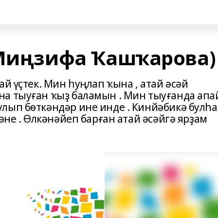
(Миңзифа Ҡашҡарова)
ай үҫтек. Мин һуңлап ҡына , атай әсәй
а тыуған ҡыҙ баламын . Мин тыуғанда апай
лып бөткәндәр ине инде . Кинйәбикә булһ
әне . Өлкәнәйеп барған атай әсәйгә ярҙам