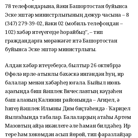
78 телефондарына, йәки Башҡортостан буйынса
Эске эштәр министрлығының дежур часына – 8
(347) 279-39-02, йәки 02 (мобиль телефондан –
102) хәбәр итеүегеҙҙе һорайбыҙ”, – тип
граждандарға мөрәжәғәт итә Башҡортостан
буйынса Эске эштәр министрлығы.
Алдан хәбәр итеүебеҙсә, былтыр 26 октябрҙә
Өфөлә ирле-ҡатынлы бәхәскә ингәндән һуң, ир
балалар менән хәбәрһеҙ юғала. Быйыл июнь
аҙағында биш йәшлек Вячеславтың кәүҙәһен
баш ҡаланың Калинин районында – Ағиҙел, ә
һигеҙ йәшлек Ильяны Дим биҫтәһендә - Ҡариҙел
йылғаһында табалар. Балаларҙың атаһы Артем
Мазовтың ҡайҙа икәнлеге әле һаман билдәһеҙ. Ир
тере һәм хөкөмдән ҡасып йөрөй, тип фаразлайҙар