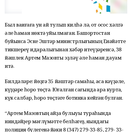
Был ваҡиғаға ун ай тулып килһә лә, ҡот осҡос хәлгә
әле һаман нөктә ҡуйылмаған. Башҡортостан
буйынса Эске Эштәр министрлығының Енәйәтте
тикшереү идаралығынан хәбәр итеүҙәренсә, 38
йәшлек Артем Мазовты эҙләү әле һаман дауам
итә.
Билдәләре: йөҙгә 35 йәштәр самаһы, ҡаҡса кәүҙәле,
күҙҙәре һоро төҫтә. Юғалған сағында ҡара куртҡа,
күк салбар, һоро төҫтәге ботинка кейгән булған.
“Артем Мазовтың ҡайҙа булыуы тураһында
ниндәйҙер мәғлүмәтте белһәгеҙ, яҡындағы
полиция бүлегенә йәки 8 (347) 279-33-85, 279- 33-