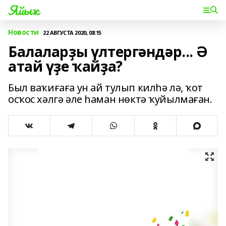
Яйыҡ
Новости
22 АВГУСТА 2020, 08:15
Балаларҙы үлтергәндәр... Ә
атай үҙе ҡайҙа?
Был ваҡиғаға ун ай тулып килһә лә, ҡот
осҡос хәлгә әле һаман нөктә ҡуйылмаған.