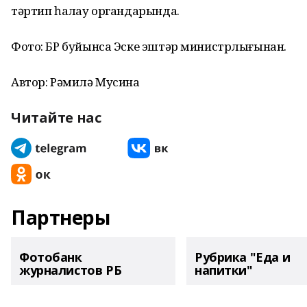
тәртип һаҡлау органдарында.
Фото: БР буйынса Эске эштәр министрлығынан.
Автор: Рәмилә Мусина
Читайте нас
Партнеры
Фотобанк
Рубрика "Еда и
журналистов РБ
напитки"