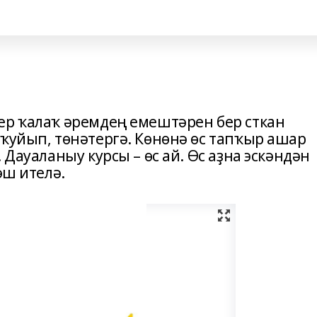
ер ҡалаҡ әремдең емештәрен бер сткан
 ҡуйып, төнәтергә. Көнөнә өс тапҡыр ашар
 Дауаланыу курсы – өс ай. Өс аҙна эскәндән
әш ителә.