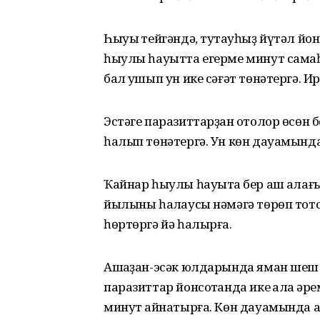
Һыуыҡ тейгәндә, туҡтауһыҙ йүтәл йонс
һыулы һауытта егерме минут самаһ
бал ҡушып ун ике сәғәт төнәтергә. Ир
Эстәге паразиттарҙан ҡотолор өсөн б
һалып төнәтергә. Ун көн дауамында и
Ҡайнар һыулы һауытҡа бер аш ҡалағы
йылыны һаҡлаусы нәмәгә төрөп тотор
һөртөргә йә һалырға.
Ашҡаҙан-эсәк юлдарында яман шеш 
паразиттар йонсотҡанда ике ҡалаҡ әр
минут ҡайнатырға. Көн дауамында аш