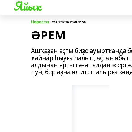
Яйыҡ
Новости
22 АВГУСТА 2020, 11:50
ӘРЕМ
Ашҡаҙан аҫты биҙе ауыртҡанда б
ҡайнар һыуға һалып, өҫтөн ябып
алдынан ярты сәғәт алдан эсергә.
һуң, бер аҙна ял итеп алырға кәң