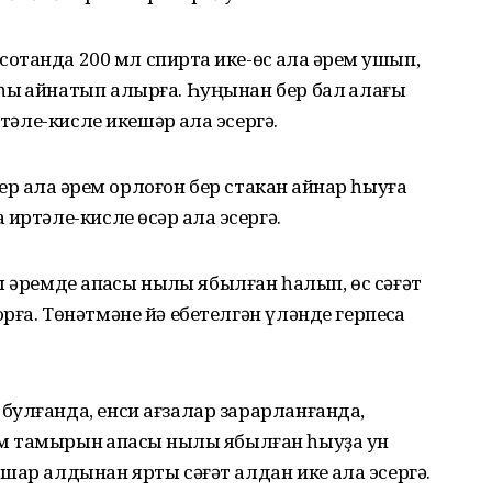
отҡанда 200 мл спиртҡа ике-өс ҡалаҡ әрем ҡушып,
ы ҡайнатып алырға. Һуңынан бер бал ҡалағы
тәле-кисле икешәр ҡалаҡ эсергә.
ер ҡалаҡ әрем орлоғон бер стакан ҡайнар һыуға
ртәле-кисле өсәр ҡалаҡ эсергә.
 әремде ҡапҡасы ныҡлы ябылған һалып, өс сәғәт
ға. Төнәтмәне йә ебетелгән үләнде герпесҡа
булғанда, енси ағзалар зарарланғанда,
ем тамырын ҡапҡасы ныҡлы ябылған һыуҙа ун
ар алдынан ярты сәғәт алдан ике ҡалаҡ эсергә.