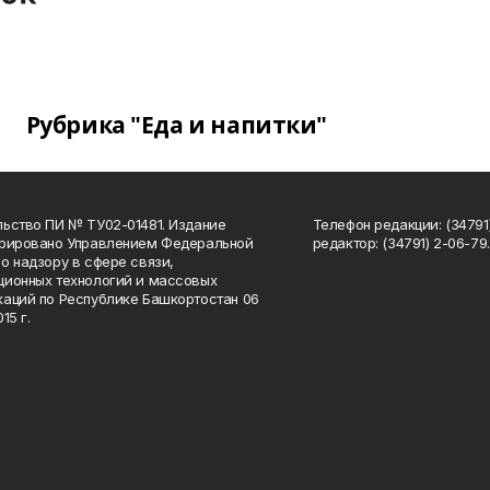
Рубрика "Еда и напитки"
ьство ПИ № ТУ02-01481. Издание
Телефон редакции: (34791
трировано Управлением Федеральной
редактор: (34791) 2-06-79. 
о надзору в сфере связи,
ионных технологий и массовых
аций по Республике Башкортостан 06
15 г.