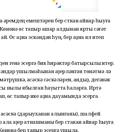
лаҡ әремдең емештәрен бер сткан ҡайнар һыуға
. Көнөнә өс тапҡыр ашар алдынан ярты сәғәт
ай. Өс аҙна эскәндән һуң, бер аҙна ял итеп
ҙен генә эсергә бик һирәктәр батырсылыҡ итер.
үләндәр ҡушылмаһынан әҙерләнгән төнәтмә лә
 мәтрүшкә, аҡсәскә сәскәләрен, андыҙ, дегәнәк
асы ныҡлы ябылған һауытта һаҡларға. Иртә
, өс тапҡыр ике аҙна дауамында эсергә.
, аҡсәскә (дарыуханан алынғаны), шалфей
 ҡалаҡ әҙер ҡатнашманы бер стакан ҡайнар һыуға
өнөнә бер тапҡыр эсергә ҡушыла.