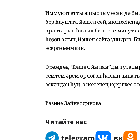
Иммунитетты яҡшыртыу өсөн дә был 
бер һауытта йәшел сәй, икенсеһендә 
орлоҡтарын һалып биш-ете минут са
һөҙөп алып, йәшел сәйгә ҡушырға. 
эсергә мөмкин.
Әремдең “йәшел йылан”ды туҡтатырлы
семтем әрем орлоғон һалып ҡайнатыр
эскәндән һуң, эскесенең иҫерткес э
Разинә Зайнетдинова
Читайте нас