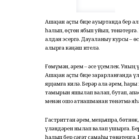
Ашҡаҙан аҫты биҙе ауыртҡанда бер ҡа
һалып, өҫтөн ябып ҡуйып, төнәтергә
алдан эсергә. Дауаланыу курсы – өс 
алырға кәңәш ителә.
Ғөмүмән, әрем – әсе үҫемлек. Уның ү
Ашҡаҙан аҫты биҙе зарарланғанда 
ярҙамға килә. Берәр ҡалаҡ әрем, һары
тамырын яҡшылап ваҡлап, бутап, ҡапҡ
менән ошо ҡатнашманан төнәтмә яһап
Гастриттан әрем, меңьяпраҡ, бөтнөк
үләндәрен ныҡлап ваҡлап ҡушырға. Бер
һалып бер сәғәт самаһы төнәтергә. К