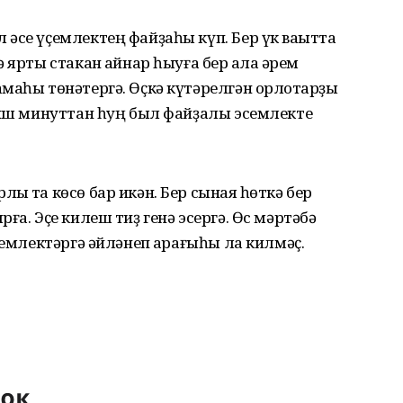
әсе үҫемлектең файҙаһы күп. Бер үк ваҡытта
ярты стакан ҡайнар һыуға бер ҡалаҡ әрем
маһы төнәтергә. Өҫкә күтәрелгән орлоҡтарҙы
Биш минуттан һуң был файҙалы эсемлекте
ҡ та көсө бар икән. Бер сынаяҡ һөткә бер
ға. Эҫе килеш тиҙ генә эсергә. Өс мәртәбә
семлектәргә әйләнеп ҡарағыһы ла килмәҫ.