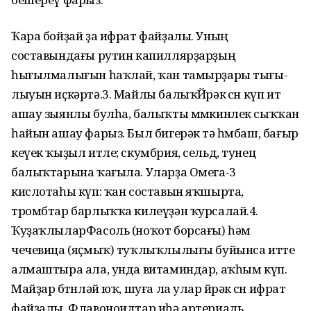
Ҡара бойҙай ҙа ифрат фай­ҙалы. Уның
составындағы рутин капиллярҙарҙың
һығылмалығын һаҡлай, ҡан тамырҙары тығы­
лыуын иҫкәртә.3. Майлы балыҡЙөрәк өсөн күп ит
ашау зыянлы булһа, балыҡты мөмкинлек сыҡҡан
һайын ашау фарыз. Был бигерәк тә һөмбаш, бағыр
кеүек ҡыҙыл итле; скумбрия, сельд, тунец
балыҡтарына ҡағыла. Уларҙа Омега-3
кислотаһы күп: ҡан составын яҡшырта,
тромбтар барлыҡҡа килеүҙән ҡурсалай.4.
ҠуҙаҡлыларФасоль (ноҡот борсағы) һәм
чечевица (яҫмыҡ) туҡлыҡлылығы буйынса итте
алмаштыра ала, унда витаминдар, аҡһым күп.
Майҙар бөтөнләй юҡ, шуға ла улар йөрәк өсөн ифрат
файҙалы. Флавоноидтар иһә артериаль