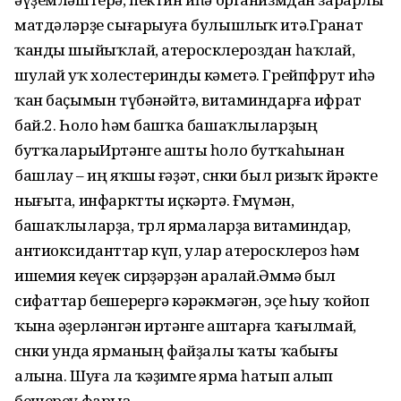
матдәләрҙе сығарыуға булышлыҡ итә.Гранат
ҡанды шыйыҡлай, атеросклероздан һаҡлай,
шулай уҡ холестеринды кәметә. Грейпфрут иһә
ҡан баҫымын түбәнәйтә, витаминдарға ифрат
бай.2. Һоло һәм башҡа ба­шаҡлыларҙың
бутҡаларыИртәнге ашты һоло бутҡаһынан
башлау – иң яҡшы ғәҙәт, сөнки был ризыҡ йөрәкте
нығыта, инфарктты иҫкәртә. Ғөмүмән,
башаҡлыларҙа, төрлө ярмаларҙа витаминдар,
антиоксиданттар күп, улар атеросклероз һәм
ишемия кеүек сирҙәрҙән аралай.Әммә был
сифаттар бешерергә кәрәкмәгән, эҫе һыу ҡойоп
ҡына әҙерләнгән иртәнге аштарға ҡағылмай,
сөнки унда ярманың файҙалы ҡаты ҡабығы
алына. Шуға ла ҡәҙимге ярма һатып алып
бешереү фарыз.