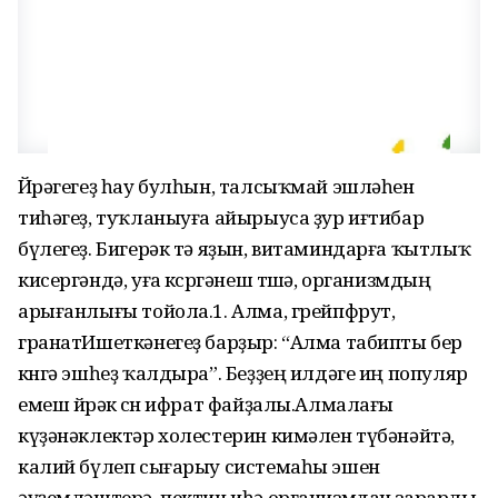
Йөрәгегеҙ һау булһын, талсыҡмай эшләһен
тиһәгеҙ, туҡланыуға айырыуса ҙур иғтибар
бүлегеҙ. Бигерәк тә яҙын, витаминдарға ҡытлыҡ
кисергәндә, уға көсөргәнеш төшә, организмдың
арығанлығы тойола.1. Алма, грейпфрут,
гранатИшеткәнегеҙ барҙыр: “Алма табипты бер
көнгә эшһеҙ ҡалдыра”. Беҙҙең илдәге иң популяр
емеш йөрәк өсөн ифрат файҙалы.Алмалағы
күҙәнәклектәр холестерин кимәлен түбәнәйтә,
калий бүлеп сығарыу системаһы эшен
әүҙемләштерә, пектин иһә организмдан зарарлы