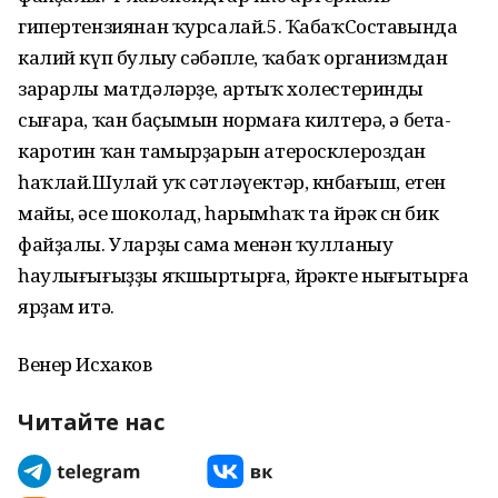
гипертензиянан ҡурсалай.5. ҠабаҡСоставында
калий күп булыу сәбәпле, ҡабаҡ организмдан
зарарлы матдәләрҙе, артыҡ холестеринды
сығара, ҡан баҫымын нормаға килтерә, ә бета-
каротин ҡан тамырҙарын атеросклероздан
һаҡлай.Шулай уҡ сәтләүектәр, көнба­ғыш, етен
майы, әсе шоколад, һа­рымһаҡ та йөрәк өсөн бик
фай­ҙалы. Уларҙы сама менән ҡул­ланыу
һаулығығыҙҙы яҡшыртырға, йөрәкте нығытырға
ярҙам итә.
Венер Исхаков
Читайте нас