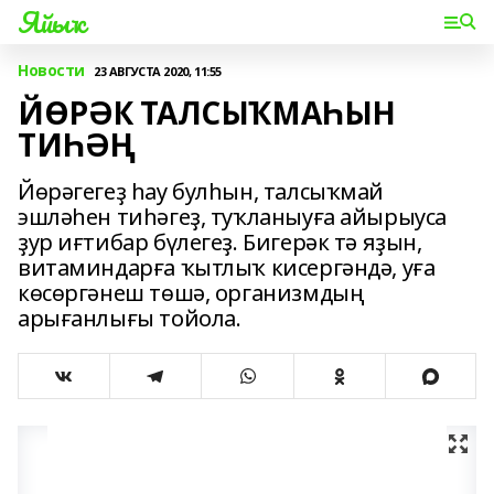
Яйыҡ
Новости
23 АВГУСТА 2020, 11:55
ЙӨРӘК ТАЛСЫҠМАҺЫН
ТИҺӘҢ
Йөрәгегеҙ һау булһын, талсыҡмай
эшләһен тиһәгеҙ, туҡланыуға айырыуса
ҙур иғтибар бүлегеҙ. Бигерәк тә яҙын,
витаминдарға ҡытлыҡ кисергәндә, уға
көсөргәнеш төшә, организмдың
арығанлығы тойола.