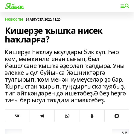
Яйыҡ
Новости
24 АВГУСТА 2020, 11:20
Кишерҙе ҡышҡа нисек
һаҡларға?
Кишерҙе һаҡлау ысулдары бик күп. Һәр
кем, мөмкинлегенән сығып, был
йәшелсәне ҡышҡа әҙерләп ҡалдыра. Уны
элекке ысул буйынса йәшниктәргә
тултырып, ҡом менән күмеүселәр ҙә бар.
Ҡырғыстан ҡырып, туңдырғысҡа ҡуябыҙ,
тип әйткәндәрен дә ишетәбеҙ.Ә беҙ һеҙгә
тағы бер ысул тәҡдим итмәксебеҙ.