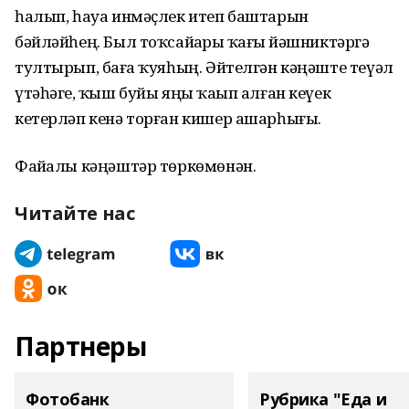
һалып, һауа инмәҫлек итеп баштарын
бәйләйһең. Был тоҡсайҙарҙы ҡағыҙ йәшниктәргә
тултырып, баҙға ҡуяһың. Әйтелгән кәңәште теүәл
үтәһәгеҙ, ҡыш буйы яңы ҡаҙып алған кеүек
кетерләп кенә торған кишер ашарһығыҙ.
Файҙалы кәңәштәр төркөмөнән.
Читайте нас
Партнеры
Фотобанк
Рубрика "Еда и