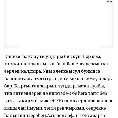
Кишерҙе һаҡлау ысулдары бик күп. Һәр кем,
мөмкинлегенән сығып, был йәшелсәне ҡышҡа
әҙерләп ҡалдыра. Уны элекке ысул буйынса
йәшниктәргә тултырып, ҡом менән күмеүселәр ҙә
бар. Ҡырғыстан ҡырып, туңдырғысҡа ҡуябыҙ,
тип әйткәндәрен дә ишетәбеҙ.Ә беҙ һеҙгә тағы бер
ысул тәҡдим итмәксебеҙ.Ҡышҡа әҙерләгән кишерҙе
яҡшылап йыуып, төптәрен ҡырҡып, сепрәккә
һалып киптерәһең.Аҙаҡ целлофан тоҡсайҙарға