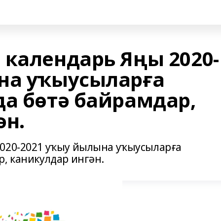
 календарь Яңы 2020-
на уҡыусыларға
да бөтә байрамдар,
ән.
2020-2021 уҡыу йылына уҡыусыларға
р, каникулдар ингән.