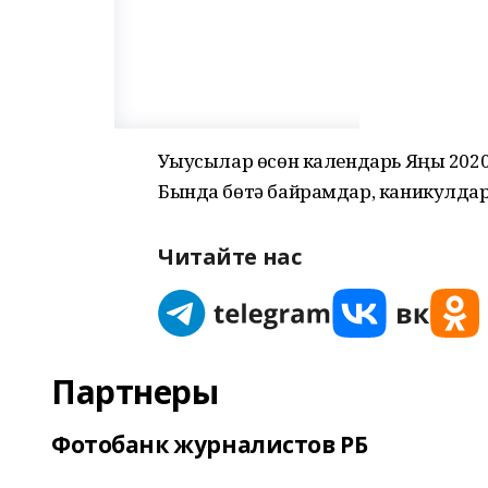
Уҡыусылар өсөн календарь Яңы 2020
Бында бөтә байрамдар, каникулдар
Читайте нас
Партнеры
Фотобанк журналистов РБ