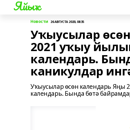
Яйыҡ
Новости
26 АВГУСТА 2020, 08:35
Уҡыусылар өсөн
2021 уҡыу йылы
календарь. Бын
каникулдар инг
Уҡыусылар өсөн календарь Яңы 
календарь. Бында бөтә байрамда