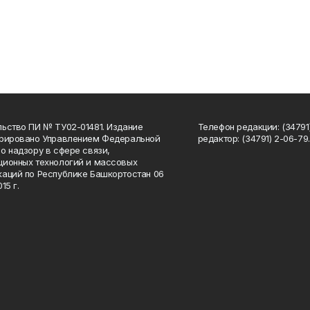
ьство ПИ № ТУ02-01481. Издание
Телефон редакции: (34791
трировано Управлением Федеральной
редактор: (34791) 2-06-79. 
о надзору в сфере связи,
ионных технологий и массовых
аций по Республике Башкортостан 06
15 г.