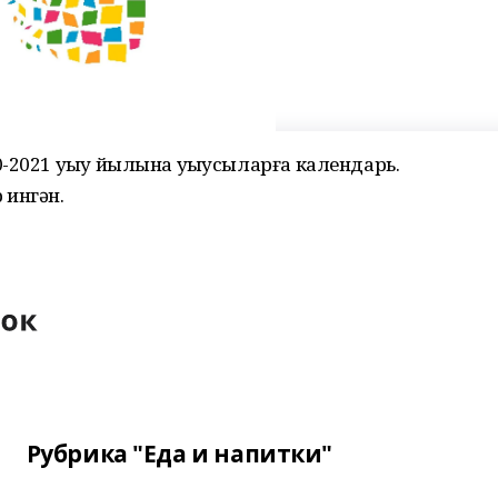
-2021 уҡыу йылына уҡыусыларға календарь.
 ингән.
Рубрика "Еда и напитки"