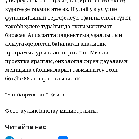
үткәреү аппараттарҙың тәьҫирлеген өҙлөкһөҙ
күҙәтеүҙе тәьмин итәсәк. Шулай уҡ ул үпкә
функцияһының тергеҙелеүе, оҙайлы елләтеүҙең
хәүефһеҙлеге тураһында тулы мәғлүмәт
бирәсәк. Аппаратта пациенттың үҙаллы тын
алыуға әҙерлеген баһалаған аналитик
программа урынлаштырылған. Милли
проектҡа ярашлы, онкология сирен дауалаған
медицина ойошмаларын тәьмин итеү өсөн
бөтәһе 88 аппарат алынасаҡ.
"Башҡортостан" гәзите.
Фото: Һаулыҡ һаҡлау министрлығы.
Читайте нас