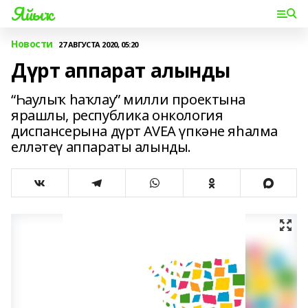
Яйыҡ
Новости
27 АВГУСТА 2020, 05:20
Дүрт аппарат алынды
“Һаулыҡ һаҡлау” милли проектына
ярашлы, республика онкология
диспансерына дүрт AVEA үпкәне яһалма
елләтеү аппараты алынды.