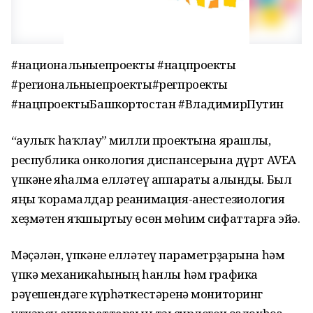
#национальныепроекты #нацпроекты
#региональныепроекты#регпроекты
#нацпроектыБашкортостан #ВладимирПутин
“Һаулыҡ һаҡлау” милли проектына ярашлы,
республика онкология диспансерына дүрт AVEA
үпкәне яһалма елләтеү аппараты алынды. Был
яңы ҡорамалдар реанимация-анестезиология
хеҙмәтен яҡшыртыу өсөн мөһим сифаттарға эйә.
Мәҫәлән, үпкәне елләтеү параметрҙарына һәм
үпкә механикаһының һанлы һәм графика
рәүешендәге күрһәткестәренә мониторинг