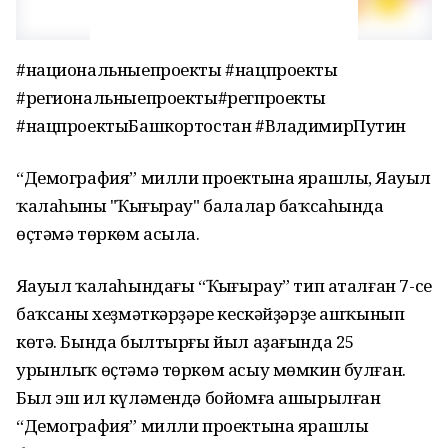
#национальныепроекты #нацпроекты
#региональныепроекты#регпроекты
#нацпроектыБашкортостан #ВладимирПутин
“Демография” милли проектына ярашлы, Яңауыл
ҡалаһының "Ҡыңғырау" балалар баҡсаһында
өҫтәмә төркөм асыла.
Яңауыл ҡалаһындағы “Ҡыңғырау” тип аталған 7-се
баҡсаның хеҙмәткәрҙәре кескәйҙәрҙе ашҡынып
көтә. Бында былтырғы йыл аҙағында 25
урынлыҡ өҫтәмә төркөм асыу мөмкин булған.
Был эш ил күләмендә бойомға ашырылған
“Демография” милли проектына ярашлы