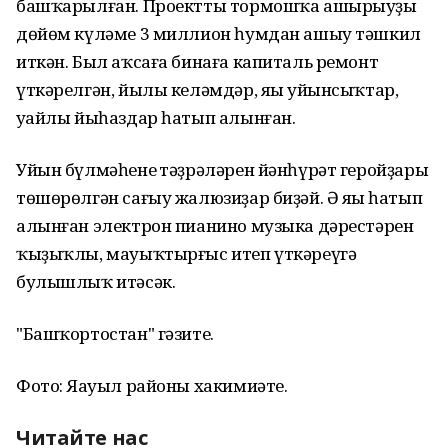
башҡарылған. Проектты тормошҡа ашырыуҙың
дөйөм күләме 3 миллион һумдан ашыу тәшкил
иткән. Был аҡсаға бинаға капиталь ремонт
үткәрелгән, йылы келәмдәр, яңы уйынсыҡтар,
уңайлы йыһаздар һатып алынған.
Уйын бүлмәһенең тәҙрәләрен йәнһүрәт геройҙары
төшөрөлгән сағыу жалюзиҙар биҙәй. Ә яңы һатып
алынған электрон пианино музыка дәрестәрен
ҡыҙыҡлы, мауыҡтырғыс итеп үткәреүгә
булышлыҡ итәсәк.
"Башҡортостан" гәзите.
Фото: Яңауыл районы хакимиәте.
Читайте нас