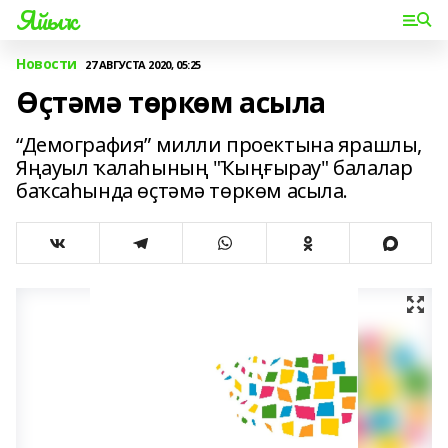
Яйыҡ
Новости
27 АВГУСТА 2020, 05:25
Өҫтәмә төркөм асыла
“Демография” милли проектына ярашлы,
Яңауыл ҡалаһының "Ҡыңғырау" балалар
баҡсаһында өҫтәмә төркөм асыла.