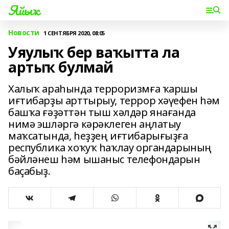
Яйыҡ
Новости
1 СЕНТЯБРЯ 2020, 08:05
Уяулыҡ бер ваҡытта ла
артыҡ булмай
Халыҡ араһында терроризмға ҡаршы
иғтибарҙы арттырыу, террор хәүефен һәм
башҡа ғәҙәттән тыш хәлдәр янағанда
нимә эшләргә кәрәклеген аңлатыу
маҡсатында, һеҙҙең иғтибарығыҙға
республика хоҡуҡ һаҡлау органдарының
бәйләнеш һәм ышаныс телефондарын
баҫабыҙ.