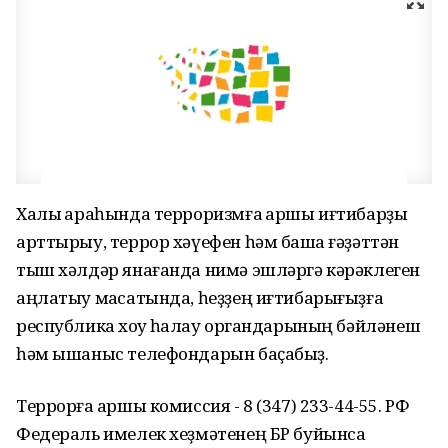
Халыҡ араһында терроризмға ҡаршы иғтибарҙы
арттырыу, террор хәүефен һәм башҡа ғәҙәттән
тыш хәлдәр янағанда нимә эшләргә кәрәклеген
аңлатыу маҡсатында, һеҙҙең иғтибарығыҙға
республика хоҡуҡ һаҡлау органдарының бәйләнеш
һәм ышаныс телефондарын баҫабыҙ.
Террорға ҡаршы комиссия - 8 (347) 233-44-55. РФ
Федераль имелек хеҙмәтенең БР буйынса