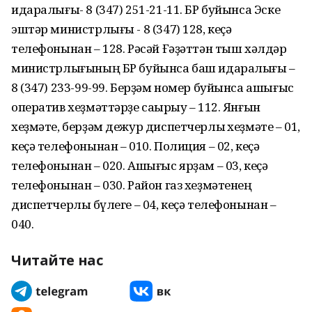
идаралығы- 8 (347) 251-21-11. БР буйынса Эске
эштәр министрлығы - 8 (347) 128, кеҫә
телефонынан – 128. Рәсәй Ғәҙәттән тыш хәлдәр
министрлығының БР буйынса баш идаралығы –
8 (347) 233-99-99. Берҙәм номер буйынса ашығыс
оператив хеҙмәттәрҙе саҡырыу – 112. Янғын
хеҙмәте, берҙәм дежур диспетчерлыҡ хеҙмәте – 01,
кеҫә телефонынан – 010. Полиция – 02, кеҫә
телефонынан – 020. Ашығыс ярҙам – 03, кеҫә
телефонынан – 030. Район газ хеҙмәтенең
диспетчерлыҡ бүлеге – 04, кеҫә телефонынан –
040.
Читайте нас