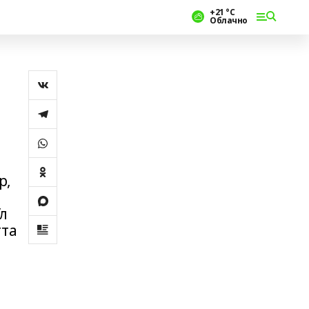
+21 °С
Облачно
р,
л
тта