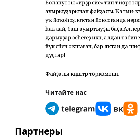
Боланутты «ирҙәр сәйе» тип тә йөрөтәлә
ауырыуҙарынан файҙалы. Ҡатын-ҡыҙ
уҡ йоҡоһоҙлоҡтан йонсоғанда нерв
һаҡлай, баш ауыртыуҙы баҫа.Аллер
дарыуҙар эсәһегеҙ икән, алдан табип м
йүкә сәйенә оҡшаған, бар яҡтан да ши
дуҫтар!
Файҙалы кәңәштәр төркөмөнән.
Читайте нас
Партнеры