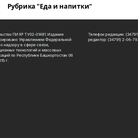
Рубрика "Еда и напитки"
ьство ПИ № ТУ02-01481. Издание
Телефон редакции: (34791
трировано Управлением Федеральной
редактор: (34791) 2-06-79. 
о надзору в сфере связи,
ионных технологий и массовых
аций по Республике Башкортостан 06
15 г.