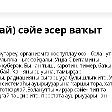
ай) сәйе эсер ваҡыт
тәреү, организмға көс туплау өсөн боланут
һаулыҡҡа ныҡ файҙалы. Унда С витамины
 күберәк. Бынан тыш, каротин, тимер, баҡы
 бай. Ҡан яңырыуына, тамырҙар
ы, радиацияны сығарыуҙа булышлыҡ итә. У
н системаһы ауырыуҙарына ҡаршы тора, ха
отҡарлай.Боланутты «ирҙәр сәйе» тип тә
ңғай тәьҫир итә, простата ауырыуҙарынан