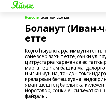
Яйыҡ
Новости
2 СЕНТЯБРЯ 2020, 12:55
Боланут (Иван-ч
етте
Көҙгө һыуыҡтарҙа иммунитетты кү
сәйе эсер ваҡыт етте, сөнки ул 
цитрустарға ҡарағанда өс тапҡыр
марганец һәм башҡа матдәләргә
нығыныуына, тәндән токсиндарҙ
яраларҙың бөтәшеүенә, эндокри
яман шештең барлыҡҡа килеүен т
йөрөтәләр, сөнки енси ҡеүәткә ы
файҙалы.