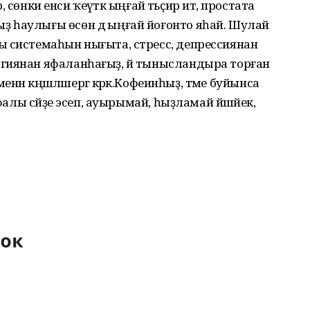
р, сөнки енси ҡеүәткә ыңғай тәьҫир итә, простата
 һаулығы өсөн дә ыңғай йоғонто яһай. Шулай
ы системаһын нығыта, стресс, депрессиянан
гиянан яфаланһағыҙ, йә тынысландыра торған
енән кәңәшләшергә кәрәк.Кофеинһыҙ, тәме буйынса
фалы сәйҙе эсеп, ауырымай, һыҙламай йәшәйек,