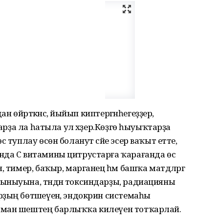
ан өйрәткәнсә, йыйып киптергәнһегеҙҙер,
дарҙа ла һатыла ул хәҙер.Көҙгө һыуыҡтарҙа
 туплау өсөн боланут сәйе эсер ваҡыт етте,
нда С витамины цитрустарға ҡарағанда өс
 тимер, баҡыр, марганец һәм башҡа матдәләргә
ыныуына, тәндән токсиндарҙы, радиацияны
ҙың бөтәшеүенә, эндокрин системаһы
яман шештең барлыҡҡа килеүен тотҡарлай.