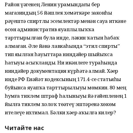
Район үҙәгенең Ленин урамындағы бер
магазиндың 56 йәшлек хеҙмәткәре законһыҙ
рәүештә спиртлы эсемлектәр менән сауҙа иткәне
өсөн административ яуаплылыҡҡа
тарттырылған була инде, ләкин ҡатын һабаҡ
алмаған. Әле йәнә лавкаһында “этил спирты”
тип яҙылған һауыттарҙа ниндәйҙер шыйыҡса
һатыуы асыҡланды. Ни икәнлеге тураһында
ниндәйҙер документация күрһәтә алмай. Хәҙер
инде РФ Енәйәт кодексының 171.4-се статьяһы
буйынса яуапҡа тарттырылыуы мөмкин. 80 мең
һумға тиклем штраф һалыныуы йә ғәйепленең 1
йылға тиклем холоҡ төҙәтеү эштәренә хөкөм
ителеүе ихтимал. Бәлки хәҙер аҡылға килер?
Читайте нас