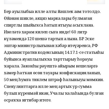
Бер ауылыбыҙҙа илле алты йәшлек әҙәм тотолдо.
Өйәнән шикле, акциз маркалары булмаған
спиртлы шыйыҡса һатып ятыуы асыҡлана.
Икеләтә харам килеп сыға инде! 60 литр
күләмендә 120 шешә тартып алына. БР Эске
эштәр министрлығынан хәбәр итеүҙәренсә, РФ
Административ кодексының 14.17.1-се статьяһы
буйынса яуаплылыҡҡа тарттырыу һорауы
ҡарала. Законһыҙ рәүештә айырым кешеләргә
хәмер һатҡан өсөн тауары конфискацияланып,
50 мең һумға тиклем штраф һалыныуы мөмкин.
Спекулянттарға илле мең артыҡ ҙур сумма
булып күренмәй икән, Учалы ҡалаһында булған
осраҡҡа иғтибар итегеҙ.