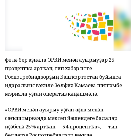
Өфөлә бер аҙнала ОРВИ менән ауырыуҙар 25
процентҡа артҡан, тип хәбәр итте
Роспотребнадзорҙың Башҡортостан буйынса
идаралығы вәкиле Зөлфиә Камаева шишәмбе
мэрияла уҙған оператив кәңәшмәлә.
«ОРВИ менән ауырыу уҙған аҙна менән
сағыштырғанда мәктәп йәшендәге балалар
иҫәбенә 25% артҡан — 54 процентҡа», — тип
белдерҙе Роспотребнадзор вәкиле.