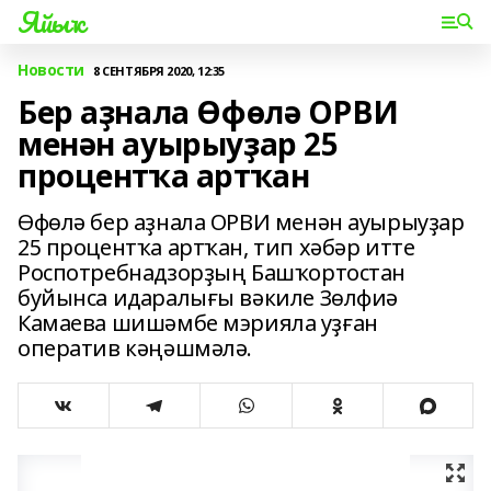
Яйыҡ
Новости
8 СЕНТЯБРЯ 2020, 12:35
Бер аҙнала Өфөлә ОРВИ
менән ауырыуҙар 25
процентҡа артҡан
Өфөлә бер аҙнала ОРВИ менән ауырыуҙар
25 процентҡа артҡан, тип хәбәр итте
Роспотребнадзорҙың Башҡортостан
буйынса идаралығы вәкиле Зөлфиә
Камаева шишәмбе мэрияла уҙған
оператив кәңәшмәлә.