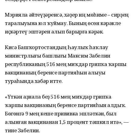
Мэрияла әйтеүҙәренсә, хәҙер иң мөһиме – сирҙең
таралыуына юл ҡуймау. Бының өсөн кәрәкле
иҫкәртеү эштәрен алып барырға кәрәк.
Кисә Башҡортостандың Һаулыҡ һаҡлау
министрлығы башлығы Максим Забелин
республиканың 516 мең миҡдар грипҡа ҡаршы
вакцинаның беренсе партияһын алыуы
тураһында хәбәр итте.
«Үткән аҙнала беҙ 516 мең миҡдар грипҡа
ҡаршы вакцинаның беренсе партияһын алдыҡ.
Бөгөнгә 9 мең кеше прививка эшләткән, был
алынған вакцинанан 1,5 процент тәшкил итә», —
тине Забелин.